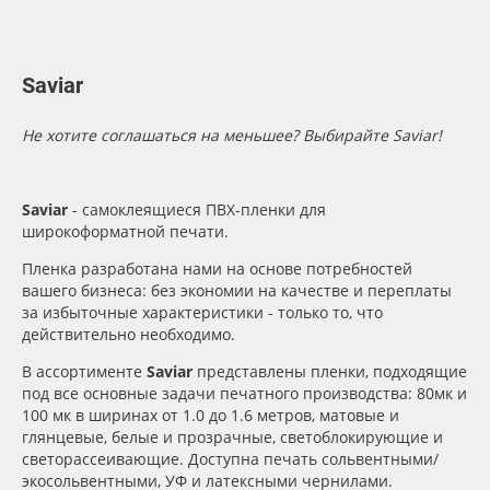
Сервис
Клей, скотчи и крепёж
Длина рулона, м
Инструкции
Мобильные конструкции и POS-материалы
Толщина, мкм
Saviar
Компания
Профильные системы
Не хотите соглашаться на меньшее? Выбирайте Saviar!
Материал
Контакты
Сублимация и термотрансфер
Saviar
- самоклеящиеся ПВХ-пленки для
Цвет
широкоформатной печати.
Блог
Светотехника
Пленка разработана нами на основе потребностей
Клей
вашего бизнеса: без экономии на качестве и переплаты
Поставщикам
Инженерные пластики
за избыточные характеристики - только то, что
действительно необходимо.
Избранное
Упаковочные материалы
Цвет клея
В ассортименте
Saviar
представлены пленки, подходящие
под все основные задачи печатного производства: 80мк и
Оборудование и инструмент
8 800 550 7888
100 мк в ширинах от 1.0 до 1.6 метров, матовые и
Текстура
глянцевые, белые и прозрачные, светоблокирующие и
Москва
светорассеивающие. Доступна печать сольвентными/
Новинки ассортимента
экосольвентными, УФ и латексными чернилами.