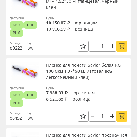
мкм 1,52*50 м, глянцевая, чёрный
клей
Доступно
Цены
10 150.07 ₽
юр. лицам
МСК
СПБ
10 906.59 ₽
розница
РНД
Артикул
Ед.
р0222
рул.
Плёнка для печати Saviar белая RG
100 мкм 1,07*50 м, матовая (RG —
легкосъёмный клей)
Доступно
Цены
7 988.33 ₽
юр. лицам
МСК
СПБ
8 520.88 ₽
розница
РНД
Артикул
Ед.
о6452
рул.
Плёнка для печати Saviar прозрачная