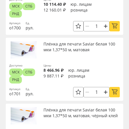
10 114.40 ₽
юр. лицам
МСК
СПБ
12 160.01 ₽
розница
РНД
Артикул
Ед.
о1700
рул.
Плёнка для печати Saviar белая 100
мкм 1,37*50 м, матовая
Доступно
Цены
8 466.96 ₽
юр. лицам
МСК
СПБ
9 887.11 ₽
розница
РНД
Артикул
Ед.
о1701
рул.
Плёнка для печати Saviar белая 100
мкм 1,37*50 м, матовая, чёрный клей