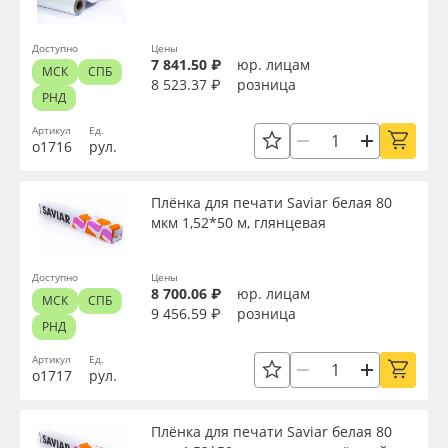
Доступно
Цены
7 841.50 ₽
юр. лицам
МСК
СПБ
8 523.37 ₽
розница
РНД
Артикул
Ед.
о1716
рул.
Плёнка для печати Saviar белая 80
мкм 1,52*50 м, глянцевая
Доступно
Цены
8 700.06 ₽
юр. лицам
МСК
СПБ
9 456.59 ₽
розница
РНД
Артикул
Ед.
о1717
рул.
Плёнка для печати Saviar белая 80