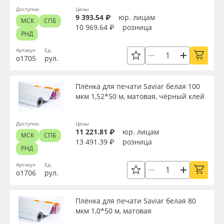
Доступно
Цены
9 393.54 ₽
юр. лицам
МСК
СПБ
10 969.64 ₽
розница
РНД
Артикул
Ед.
о1705
рул.
Плёнка для печати Saviar белая 100
мкм 1,52*50 м, матовая, чёрный клей
Доступно
Цены
11 221.81 ₽
юр. лицам
МСК
СПБ
13 491.39 ₽
розница
РНД
Артикул
Ед.
о1706
рул.
Плёнка для печати Saviar белая 80
мкм 1,0*50 м, матовая