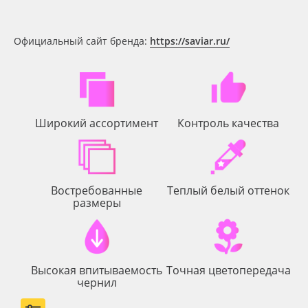
Тип печати
Oracal 641
Официальный сайт бренда:
https://saviar.ru/
Срок эксплуатации, лет
Orajet 3640
Упаковка
Плёнка монтажная Oratape
Широкий ассортимент
Контроль качества
ПЭТ листовой
Страна происхождения
ПЭТ бэклит
Производитель
Востребованные
Теплый белый оттенок
Вспененный ПВХ
размеры
Торговая марка
Баннер
Назначение
Высокая впитываемость
Точная цветопередача
Заготовки для сувениров
чернил
Доступность