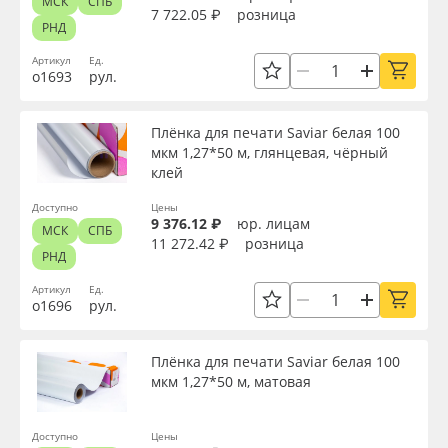
МСК
СПБ
7 722.05 ₽
розница
РНД
Артикул
Ед.
о1693
рул.
Плёнка для печати Saviar белая 100
мкм 1,27*50 м, глянцевая, чёрный
клей
Доступно
Цены
9 376.12 ₽
юр. лицам
МСК
СПБ
11 272.42 ₽
розница
РНД
Артикул
Ед.
о1696
рул.
Плёнка для печати Saviar белая 100
мкм 1,27*50 м, матовая
Доступно
Цены