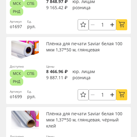
7 848.97 ₽
юр. лицам
МСК
СПБ
9 165.42 ₽
розница
РНД
Артикул
Ед.
о1697
рул.
Плёнка для печати Saviar белая 100
мкм 1,37*50 м, глянцевая
Доступно
Цены
8 466.96 ₽
юр. лицам
МСК
СПБ
9 887.11 ₽
розница
РНД
Артикул
Ед.
о1699
рул.
Плёнка для печати Saviar белая 100
мкм 1,37*50 м, глянцевая, чёрный
клей
Доступно
Цены