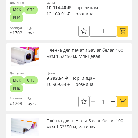
Доступно
Цены
10 114.40 ₽
юр. лицам
МСК
СПБ
12 160.01 ₽
розница
РНД
Артикул
Ед.
о1702
рул.
Плёнка для печати Saviar белая 100
мкм 1,52*50 м, глянцевая
Доступно
Цены
9 393.54 ₽
юр. лицам
МСК
СПБ
10 969.64 ₽
розница
РНД
Артикул
Ед.
о1703
рул.
Плёнка для печати Saviar белая 100
мкм 1,52*50 м, матовая