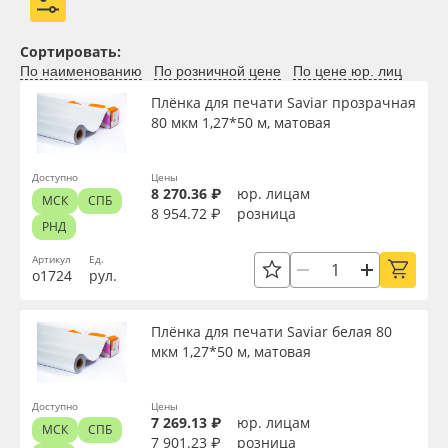
Сортировать:
По наименованию
По розничной цене
По цене юр. лиц
Применить
Плёнка для печати Saviar прозрачная
80 мкм 1,27*50 м, матовая
Сбросить фильтр
Доступно
Цены
8 270.36 ₽
юр. лицам
МСК
СПБ
8 954.72 ₽
розница
РНД
Артикул
Ед.
о1724
рул.
Плёнка для печати Saviar белая 80
мкм 1,27*50 м, матовая
Доступно
Цены
7 269.13 ₽
юр. лицам
МСК
СПБ
7 901.23 ₽
розница