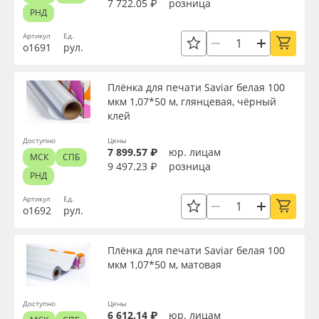
7 722.05 ₽
розница
РНД
Артикул
Ед.
о1691
рул.
Плёнка для печати Saviar белая 100
мкм 1,07*50 м, глянцевая, чёрный
клей
Доступно
Цены
7 899.57 ₽
юр. лицам
МСК
СПБ
9 497.23 ₽
розница
РНД
Артикул
Ед.
о1692
рул.
Плёнка для печати Saviar белая 100
мкм 1,07*50 м, матовая
Доступно
Цены
6 612.14 ₽
юр. лицам