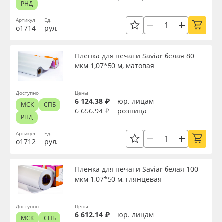
РНД
Артикул
Ед.
о1714
рул.
Плёнка для печати Saviar белая 80
мкм 1,07*50 м, матовая
Доступно
Цены
6 124.38 ₽
юр. лицам
МСК
СПБ
6 656.94 ₽
розница
РНД
Артикул
Ед.
о1712
рул.
Плёнка для печати Saviar белая 100
мкм 1,07*50 м, глянцевая
Доступно
Цены
6 612.14 ₽
юр. лицам
МСК
СПБ