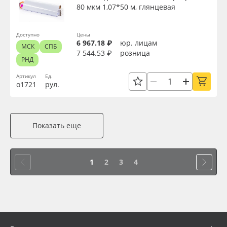
80 мкм 1,07*50 м, глянцевая
Доступно
Цены
6 967.18 ₽
юр. лицам
МСК
СПБ
7 544.53 ₽
розница
РНД
Артикул
Ед.
о1721
рул.
Показать еще
1
2
3
4