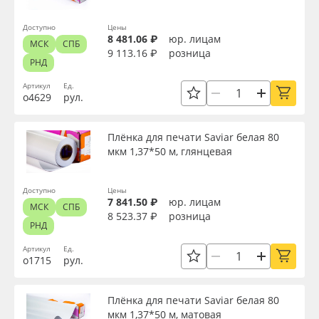
Доступно
Цены
8 481.06 ₽
юр. лицам
МСК
СПБ
9 113.16 ₽
розница
РНД
Артикул
Ед.
о4629
рул.
Плёнка для печати Saviar белая 80
мкм 1,37*50 м, глянцевая
Доступно
Цены
7 841.50 ₽
юр. лицам
МСК
СПБ
8 523.37 ₽
розница
РНД
Артикул
Ед.
о1715
рул.
Плёнка для печати Saviar белая 80
мкм 1,37*50 м, матовая