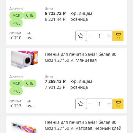
Доступно
Цены
5 723.72 ₽
юр. лицам
МСК
СПБ
6 221.44 ₽
розница
РНД
Артикул
Ед.
о1710
рул.
Плёнка для печати Saviar белая 80
мкм 1,27*50 м, глянцевая
Доступно
Цены
7 269.13 ₽
юр. лицам
МСК
СПБ
7 901.23 ₽
розница
РНД
Артикул
Ед.
о1713
рул.
Плёнка для печати Saviar белая 80
мкм 1,27*50 м, матовая, чёрный клей