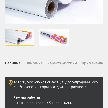
Oracal 641
Orajet 3640
Плёнка монтажная Oratape
ПЭТ листовой
ПЭТ бэклит
Наличие
Описание
Характеристики
Применение
Вспененный ПВХ
141720, Московская область, г. Долгопрудный, мкр.
Баннер
Хлебниково, ул. Горького, дом 1, строение 2
Заготовки для сувениров
Режим работы
пн - пт 9:00 - 18:00 , сб 10:00 - 14:00