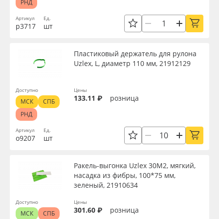
РНД
Артикул
Ед.
р3717
шт
Пластиковый держатель для рулона
Uzlex, L, диаметр 110 мм, 21912129
Доступно
Цены
133.11 ₽
розница
МСК
СПБ
РНД
Артикул
Ед.
о9207
шт
Ракель-выгонка Uzlex 30М2, мягкий,
насадка из фибры, 100*75 мм,
зеленый, 21910634
Доступно
Цены
301.60 ₽
розница
МСК
СПБ