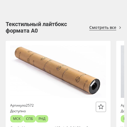
Текстильный лайтбокс
Смотреть все
формата А0
о2572
Артикул
Арт
Доступно
Дос
МСК
СПБ
РНД
М