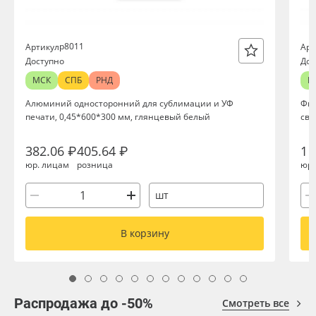
р8011
Артикул
Арт
Доступно
Дос
МСК
СПБ
РНД
М
Алюминий односторонний для сублимации и УФ
Фил
печати, 0,45*600*300 мм, глянцевый белый
све
382.06 ₽
405.64 ₽
1 
юр. лицам
розница
юр.
шт
В корзину
Распродажа до -50%
Смотреть все