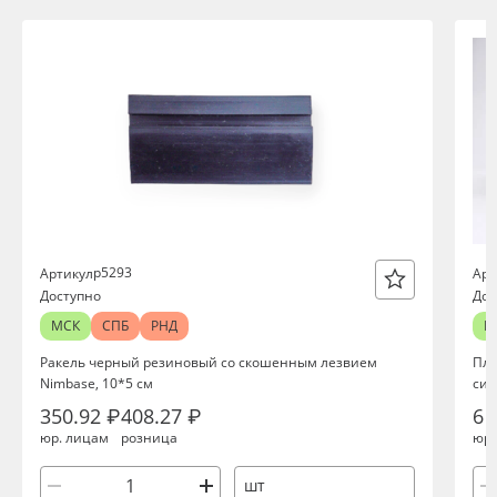
р5293
Артикул
Арт
Доступно
Дос
МСК
СПБ
РНД
М
Ракель черный резиновый со скошенным лезвием
Пле
Nimbase, 10*5 см
син
350.92 ₽
408.27 ₽
6 
юр. лицам
розница
юр.
шт