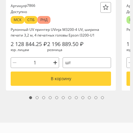
р7866
Артикул
Арт
Доступно
Дос
МСК
СПБ
РНД
М
Рулонный UV принтер UVinja M3200-4 UV, ширина
Реж
печати 3,2 м, 4 печатных головы Epson I3200-U1
2 128 844.25 ₽
2 196 889.50 ₽
1 
юр. лицам
розница
юр.
шт
В корзину