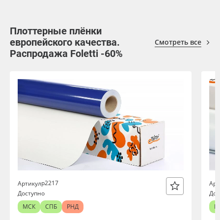
Плоттерные плёнки
европейского качества.
Смотреть все
Распродажа Foletti -60%
р2217
Артикул
Арт
Доступно
Дос
МСК
СПБ
РНД
М