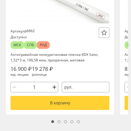
р6862
Артикул
Арт
Доступно
Дос
МСК
СПБ
РНД
М
Антигравийная полиуретановая пленка KDX Satin,
Ант
1,52*3 м, 190,58 мкм, прозрачная, матовая
1,5
16 900 ₽
19 278 ₽
81
юр. лицам
розница
юр.
рул.
В корзину