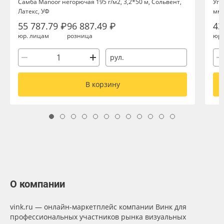
Самба Manoor негорючая 195 г/м2, 3,2*50 м, Сольвент,
Уго
Латекс, УФ
мм,
55 787.79 ₽
96 887.49 ₽
43
юр. лицам
розница
юр.
рул.
В корзину
О компании
vink.ru — онлайн-маркетплейс компании Винк для
профессиональных участников рынка визуальных