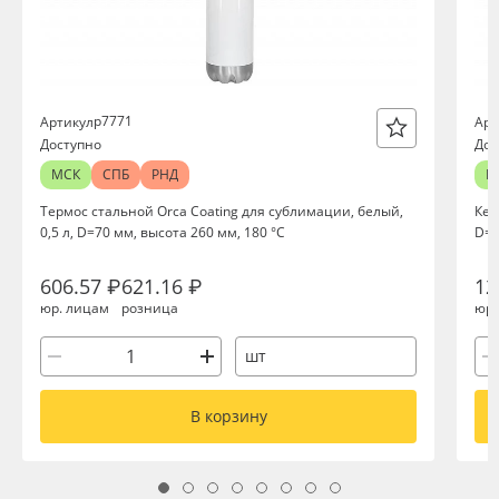
р7771
Артикул
Арт
Доступно
Дос
МСК
СПБ
РНД
М
Термос стальной Orca Coating для сублимации, белый,
Кер
0,5 л, D=70 мм, высота 260 мм, 180 °С
D=9
606.57 ₽
621.16 ₽
12
юр. лицам
розница
юр.
шт
В корзину