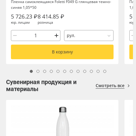
Пленка самоклеящаяся Foletti F049 G глянцевая темно-
Пле
синяя 1,05*50
1,0
5 726.23 ₽
8 414.85 ₽
5 
юр. лицам
розница
юр.
рул.
В корзину
Сувенирная продукция и
Смотреть все
материалы