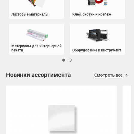
Oracal 641
Листовые материалы
Клей, скотчи и крепёж
Orajet 3640
Плёнка монтажная Oratape
Материалы для интерьерной
печати
Оборудование и инструмент
ПЭТ листовой
ПЭТ бэклит
Новинки ассортимента
Смотреть все
Вспененный ПВХ
Баннер
Заготовки для сувениров