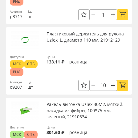
РНД
Артикул
Ед.
р3717
шт
Пластиковый держатель для рулона
Uzlex, L, диаметр 110 мм, 21912129
Доступно
Цены
133.11 ₽
розница
МСК
СПБ
РНД
Артикул
Ед.
о9207
шт
Ракель-выгонка Uzlex 30М2, мягкий,
насадка из фибры, 100*75 мм,
зеленый, 21910634
Доступно
Цены
301.60 ₽
розница
МСК
СПБ