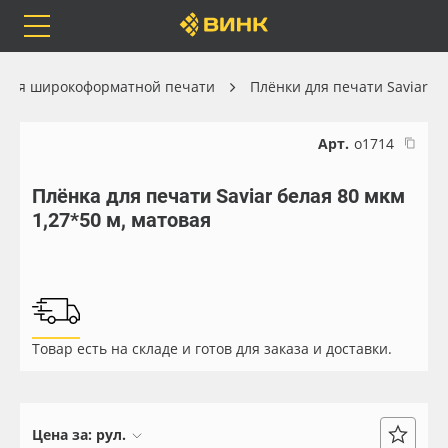
Orafol
Бренды
Доставка
 для широкоформатной печати
Плёнки для печати Saviar
Арт.
о1714
Плёнка для печати Saviar белая 80 мкм
Каталог
Весь каталог
1,27*50 м, матовая
Orafol
Рулонные материалы
Бренды
Самоклеящиеся плёнки
Товар есть на складе и готов для заказа и доставки.
Доставка
Листовые материалы
Оплата
Чернила
Цена за:
рул.