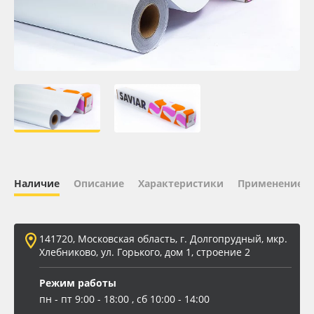
Oracal 641
Orajet 3640
Плёнка монтажная Oratape
ПЭТ листовой
ПЭТ бэклит
Наличие
Описание
Характеристики
Применение
Вспененный ПВХ
141720, Московская область, г. Долгопрудный, мкр.
Баннер
Хлебниково, ул. Горького, дом 1, строение 2
Заготовки для сувениров
Режим работы
пн - пт 9:00 - 18:00 , сб 10:00 - 14:00