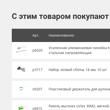
Баннер
С этим товаром покупают
Заготовки для сувениров
Арт.
Наименование
Усиленная алюминиевая линейка KRA
р6020
стальная направляющая
р3717
Набор лезвий Ultima, 18 мм, 10 шт
о9207
Пластиковый держатель для рулона 
Ракель-выгонка Uzlex 30М2, мягкий,
о9415