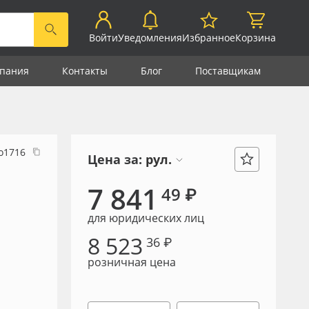
Войти
Уведомления
Избранное
Корзина
пания
Контакты
Блог
Поставщикам
о1716
Цена за:
рул.
7 841
49 ₽
для юридических лиц
8 523
36 ₽
розничная цена