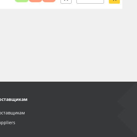
оставщикам
оставщикам
uppliers