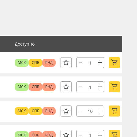
Доступно
МСК
СПБ
РНД
МСК
СПБ
РНД
МСК
СПБ
РНД
МСК
СПБ
РНД