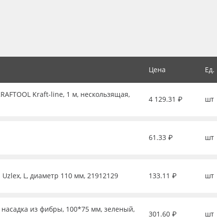
Цена
Ед.
FTOOL Kraft-line, 1 м, нескользящая,
4 129.31 ₽
шт
61.33 ₽
шт
Uzlex, L, диаметр 110 мм, 21912129
133.11 ₽
шт
 насадка из фибры, 100*75 мм, зеленый,
301.60 ₽
шт