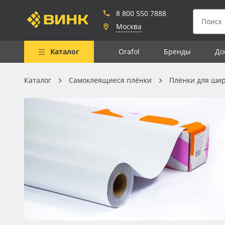
8 800 550 7888
Москва
Каталог
Orafol
Бренды
До
Каталог
Самоклеящиеся плёнки
Плёнки для ши
Весь каталог
Рулонные материалы
Самоклеящиеся плёнки
Листовые материалы
Чернила
Клей, скотчи и крепёж
Мобильные конструкции и
POS-материалы