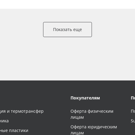
Показать еще
Покупателям
П
ия и термотрансфер
Оферта физическим
П
лицам
ника
S
Оферта юридическим
ные пластики
лицам