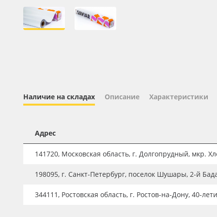
Профильные системы
Сублимация и термотрансфер
Светотехника
Инженерные пластики
Упаковочные материалы
Оборудование и инструмент
Наличие на складах
Описание
Характеристики
Новинки ассортимента
Oracal 641
Адрес
Orajet 3640
141720, Московская область, г. Долгопрудный, мкр. Хле
Плёнка монтажная Oratape
198095, г. Санкт-Петербург, поселок Шушары, 2-й Бад
ПЭТ листовой
ПЭТ бэклит
344111, Ростовская область, г. Ростов-на-Дону, 40-лет
Вспененный ПВХ