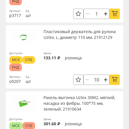
РНД
Артикул
Ед.
р3717
шт
Пластиковый держатель для рулона
Uzlex, L, диаметр 110 мм, 21912129
Доступно
Цены
133.11 ₽
розница
МСК
СПБ
РНД
Артикул
Ед.
о9207
шт
Ракель-выгонка Uzlex 30М2, мягкий,
насадка из фибры, 100*75 мм,
зеленый, 21910634
Доступно
Цены
301.60 ₽
розница
МСК
СПБ