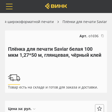
Orafol
Бренды
Доставка
 для широкоформатной печати
Плёнки для печати Saviar
Арт.
о1696
Плёнка для печати Saviar белая 100
Каталог
Весь каталог
мкм 1,27*50 м, глянцевая, чёрный клей
Orafol
Рулонные материалы
Бренды
Самоклеящиеся плёнки
Товар есть на складе и готов для заказа и доставки.
Доставка
Листовые материалы
Оплата
Чернила
Цена за:
рул.