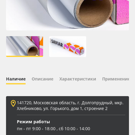
Oracal 641
Orajet 3640
Плёнка монтажная Oratape
ПЭТ листовой
ПЭТ бэклит
Наличие
Описание
Характеристики
Применение
Вспененный ПВХ
141720, Московская область, г. Долгопрудный, мкр.
Баннер
Хлебниково, ул. Горького, дом 1, строение 2
Заготовки для сувениров
Режим работы
пн - пт 9:00 - 18:00 , сб 10:00 - 14:00