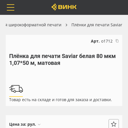
Orafol
Бренды
Доставка
 для широкоформатной печати
Плёнки для печати Saviar
Арт.
о1712
Плёнка для печати Saviar белая 80 мкм
Каталог
Весь каталог
1,07*50 м, матовая
Orafol
Рулонные материалы
Бренды
Самоклеящиеся плёнки
Товар есть на складе и готов для заказа и доставки.
Доставка
Листовые материалы
Оплата
Чернила
Цена за:
рул.