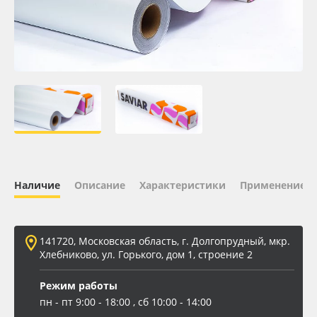
Oracal 641
Orajet 3640
Плёнка монтажная Oratape
ПЭТ листовой
ПЭТ бэклит
Наличие
Описание
Характеристики
Применение
Вспененный ПВХ
141720, Московская область, г. Долгопрудный, мкр.
Баннер
Хлебниково, ул. Горького, дом 1, строение 2
Заготовки для сувениров
Режим работы
пн - пт 9:00 - 18:00 , сб 10:00 - 14:00