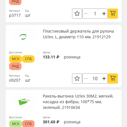
РНД
Артикул
Ед.
р3717
шт
Пластиковый держатель для рулона
Uzlex, L, диаметр 110 мм, 21912129
Доступно
Цены
133.11 ₽
розница
МСК
СПБ
РНД
Артикул
Ед.
о9207
шт
Ракель-выгонка Uzlex 30М2, мягкий,
насадка из фибры, 100*75 мм,
зеленый, 21910634
Доступно
Цены
301.60 ₽
розница
МСК
СПБ