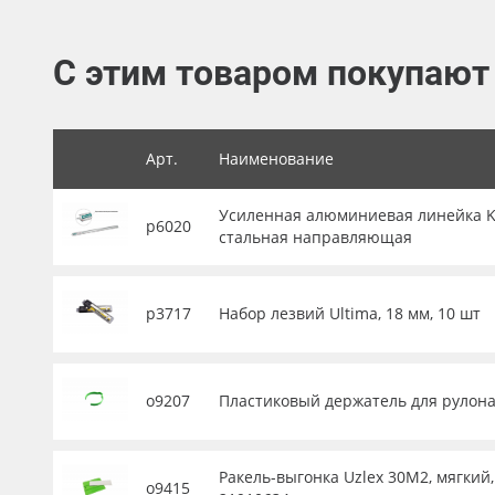
Баннер
С этим товаром покупают
Заготовки для сувениров
Арт.
Наименование
Усиленная алюминиевая линейка KRA
р6020
стальная направляющая
р3717
Набор лезвий Ultima, 18 мм, 10 шт
о9207
Пластиковый держатель для рулона 
Ракель-выгонка Uzlex 30М2, мягкий,
о9415