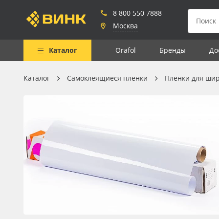
8 800 550 7888
Москва
Каталог
Orafol
Бренды
До
Каталог
Самоклеящиеся плёнки
Плёнки для ши
Весь каталог
Рулонные материалы
Самоклеящиеся плёнки
Листовые материалы
Чернила
Клей, скотчи и крепёж
Мобильные конструкции и
POS-материалы