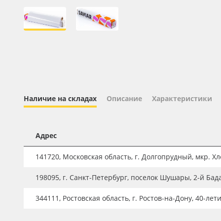
Профильные системы
Сублимация и термотрансфер
Светотехника
Инженерные пластики
Упаковочные материалы
Оборудование и инструмент
Наличие на складах
Описание
Характеристики
Новинки ассортимента
Oracal 641
Адрес
Orajet 3640
141720, Московская область, г. Долгопрудный, мкр. Хле
Плёнка монтажная Oratape
198095, г. Санкт-Петербург, поселок Шушары, 2-й Бад
ПЭТ листовой
ПЭТ бэклит
344111, Ростовская область, г. Ростов-на-Дону, 40-лет
Вспененный ПВХ