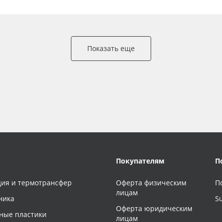
Показать еще
Покупателям
П
ия и термотрансфер
Оферта физическим
П
лицам
ника
S
Оферта юридическим
ные пластики
лицам