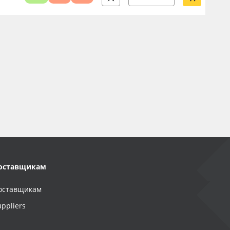
оставщикам
оставщикам
uppliers