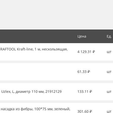
Цена
Ед.
FTOOL Kraft-line, 1 м, нескользящая,
4 129.31 ₽
шт
61.33 ₽
шт
Uzlex, L, диаметр 110 мм, 21912129
133.11 ₽
шт
 насадка из фибры, 100*75 мм, зеленый,
301.60 ₽
шт