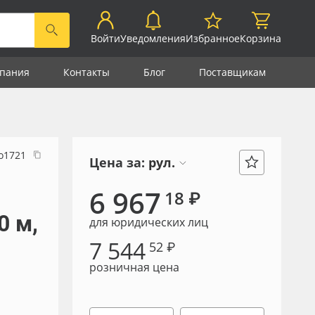
Войти
Уведомления
Избранное
Корзина
пания
Контакты
Блог
Поставщикам
о1721
Цена за:
рул.
6 967
18 ₽
0 м,
для юридических лиц
7 544
52 ₽
розничная цена