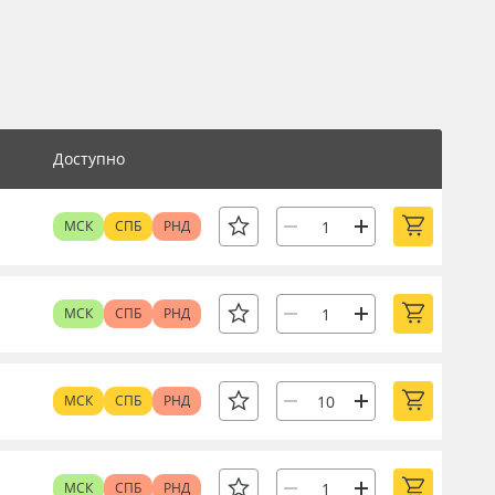
Доступно
МСК
СПБ
РНД
МСК
СПБ
РНД
МСК
СПБ
РНД
МСК
СПБ
РНД