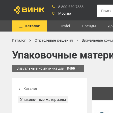
8 800 550 7888
Москва
Каталог
Orafol
Бренды
До
Каталог
Отраслевые решения
Визуальные комм
Весь каталог
Упаковочные матер
Рулонные материалы
Самоклеящиеся плёнки
Визуальные коммуникации
8466
Листовые материалы
Чернила
Каталог
Клей, скотчи и крепёж
Упаковочные материалы
Мобильные конструкции и
POS-материалы