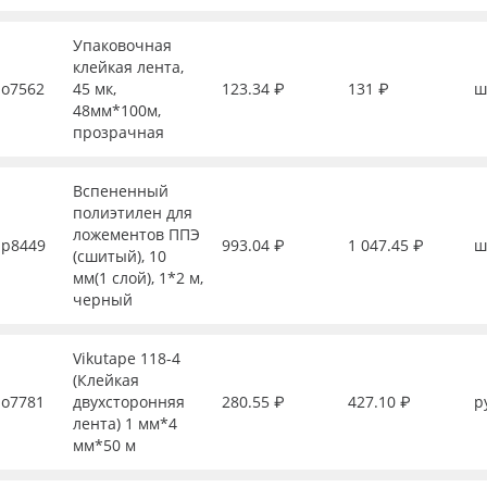
Упаковочная
клейкая лента,
о7562
45 мк,
123.34 ₽
131 ₽
ш
48мм*100м,
прозрачная
Вспененный
полиэтилен для
ложементов ППЭ
р8449
993.04 ₽
1 047.45 ₽
ш
(сшитый), 10
мм(1 слой), 1*2 м,
черный
Vikutape 118-4
(Клейкая
о7781
двухсторонняя
280.55 ₽
427.10 ₽
р
лента) 1 мм*4
мм*50 м