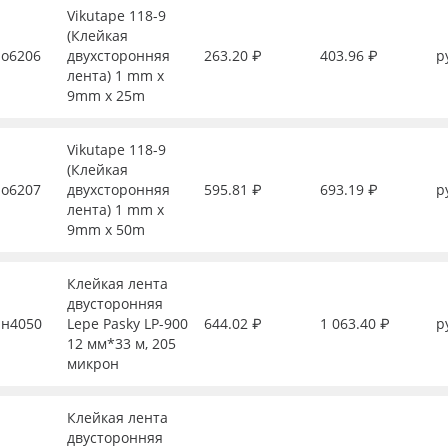
Vikutape 118-9
(Клейкая
о6206
двухсторонняя
263.20 ₽
403.96 ₽
р
лента) 1 mm x
9mm x 25m
Vikutape 118-9
(Клейкая
о6207
двухсторонняя
595.81 ₽
693.19 ₽
р
лента) 1 mm x
9mm x 50m
Клейкая лента
двусторонняя
н4050
Lepe Pasky LP-900
644.02 ₽
1 063.40 ₽
р
12 мм*33 м, 205
микрон
Клейкая лента
двусторонняя