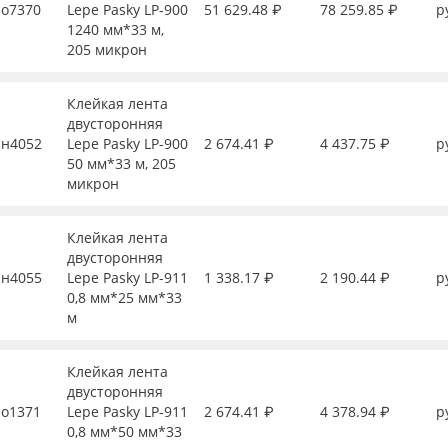
о7370
Lepe Pasky LP-900
51 629.48 ₽
78 259.85 ₽
р
1240 мм*33 м,
205 микрон
Клейкая лента
двусторонняя
н4052
Lepe Pasky LP-900
2 674.41 ₽
4 437.75 ₽
р
50 мм*33 м, 205
микрон
Клейкая лента
двусторонняя
н4055
Lepe Pasky LP-911
1 338.17 ₽
2 190.44 ₽
р
0,8 мм*25 мм*33
м
Клейкая лента
двусторонняя
о1371
Lepe Pasky LP-911
2 674.41 ₽
4 378.94 ₽
р
0,8 мм*50 мм*33