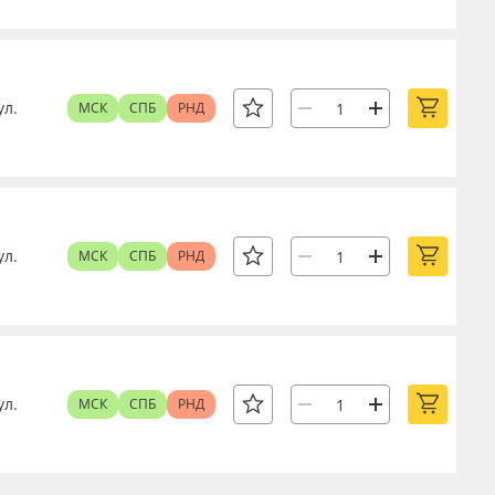
ул.
МСК
СПБ
РНД
ул.
МСК
СПБ
РНД
ул.
МСК
СПБ
РНД