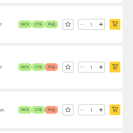
т
МСК
СПБ
РНД
т
МСК
СПБ
РНД
ул.
МСК
СПБ
РНД