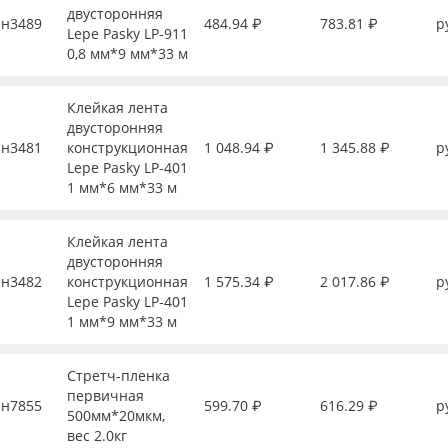
двусторонняя
н3489
484.94 ₽
783.81 ₽
р
Lepe Pasky LP-911
0,8 мм*9 мм*33 м
Клейкая лента
двусторонняя
н3481
конструкционная
1 048.94 ₽
1 345.88 ₽
р
Lepe Pasky LP-401
1 мм*6 мм*33 м
Клейкая лента
двусторонняя
н3482
конструкционная
1 575.34 ₽
2 017.86 ₽
р
Lepe Pasky LP-401
1 мм*9 мм*33 м
Стретч-пленка
первичная
н7855
599.70 ₽
616.29 ₽
р
500мм*20мкм,
вес 2.0кг