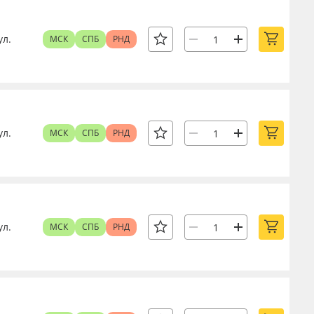
ул.
МСК
СПБ
РНД
ул.
МСК
СПБ
РНД
ул.
МСК
СПБ
РНД