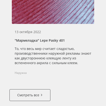
13 октября 2022
14
"Мармеладка" Lepe Pasky 401
Ка
ва
То, что весь мир считает сладостью,
Дв
производственники наружной рекламы знают
Ро
как двустороннюю клеящую ленту из
за
вспененного акрила с сильным клеем.
пр
Ра
Наружка
Смотреть все