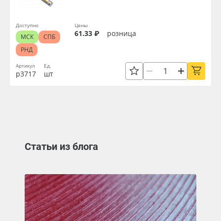
Доступно
Цены
61.33 ₽
розница
МСК
СПБ
РНД
Артикул
Ед.
р3717
шт
Статьи из блога