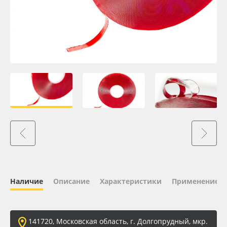
Oracal 641
Orajet 3640
Плёнка монтажная Oratape
ПЭТ листовой
ПЭТ бэклит
Вспененный ПВХ
Баннер
Наличие
Описание
Характеристики
Применение
Заготовки для сувениров
141720, Московская область, г. Долгопрудный, мкр.