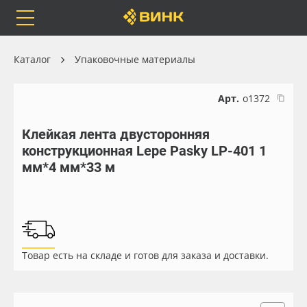
Orafol
Бренды
Доставка
Каталог
Упаковочные материалы
Арт.
о1372
Клейкая лента двусторонняя
Каталог
Весь каталог
конструкционная Lepe Pasky LP-401 1
мм*4 мм*33 м
Orafol
Рулонные материалы
Бренды
Самоклеящиеся плёнки
Доставка
Листовые материалы
Товар есть на складе и готов для заказа и доставки.
Оплата
Чернила