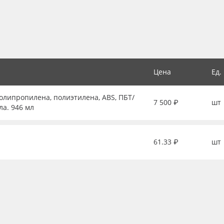
Цена
Ед.
липропилена, полиэтилена, ABS, ПБТ/
7 500 ₽
шт
ла. 946 мл
61.33 ₽
шт