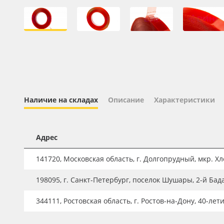
Профильные системы
Сублимация и термотрансфер
Светотехника
Инженерные пластики
Упаковочные материалы
Оборудование и инструмент
Наличие на складах
Описание
Характеристики
Новинки ассортимента
Oracal 641
Адрес
Orajet 3640
141720, Московская область, г. Долгопрудный, мкр. Хле
Плёнка монтажная Oratape
198095, г. Санкт-Петербург, поселок Шушары, 2-й Бад
ПЭТ листовой
ПЭТ бэклит
344111, Ростовская область, г. Ростов-на-Дону, 40-лет
Вспененный ПВХ