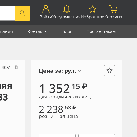
Войти
Уведомления
Избранное
Корзина
пания
Контакты
Блог
Поставщикам
н4051
Цена за:
рул.
няя
1 352
15 ₽
33
для юридических лиц
2 238
68 ₽
розничная цена