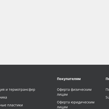
Покупателям
П
ия и термотрансфер
Оферта физическим
П
лицам
ника
S
Оферта юридическим
ные пластики
лицам