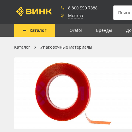
8 800 550 7888
Москва
Каталог
Orafol
Бренды
До
Каталог
Упаковочные материалы
Весь каталог
Рулонные материалы
Самоклеящиеся плёнки
Листовые материалы
Чернила
Клей, скотчи и крепёж
Мобильные конструкции и
POS-материалы