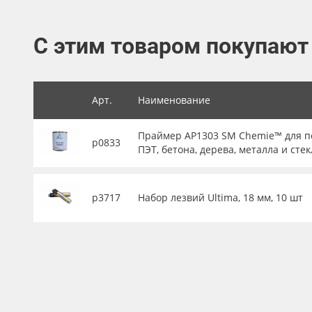
Баннер
С этим товаром покупают
Заготовки для сувениров
Арт.
Наименование
Праймер AP1303 SM Chemie™ для по
р0833
ПЭТ, бетона, дерева, металла и стек
р3717
Набор лезвий Ultima, 18 мм, 10 шт