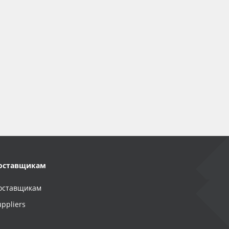
оставщикам
оставщикам
uppliers