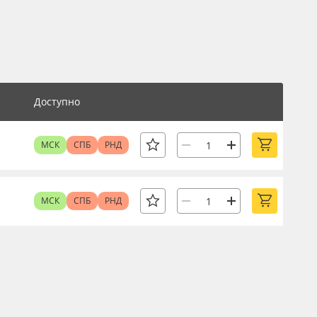
Доступно
МСК
СПБ
РНД
МСК
СПБ
РНД