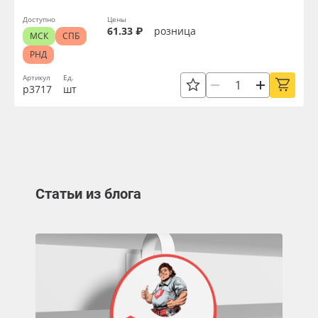
Доступно
Цены
61.33 ₽
розница
МСК
СПБ
РНД
Артикул
Ед.
р3717
шт
Статьи из блога