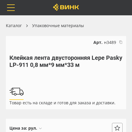
Orafol
Бренды
Доставка
Каталог
Упаковочные материалы
Арт.
н3489
Клейкая лента двусторонняя Lepe Pasky
Каталог
Весь каталог
LP-911 0,8 мм*9 мм*33 м
Orafol
Рулонные материалы
Бренды
Самоклеящиеся плёнки
Товар есть на складе и готов для заказа и доставки.
Доставка
Листовые материалы
Оплата
Чернила
Цена за:
рул.