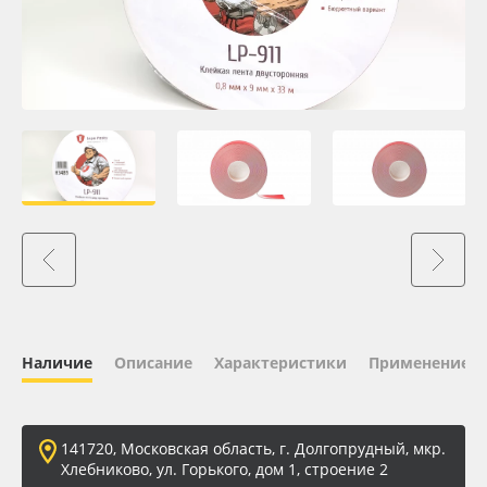
Oracal 641
Orajet 3640
Плёнка монтажная Oratape
ПЭТ листовой
ПЭТ бэклит
Вспененный ПВХ
Наличие
Описание
Характеристики
Применение
Баннер
Заготовки для сувениров
141720, Московская область, г. Долгопрудный, мкр.
Хлебниково, ул. Горького, дом 1, строение 2