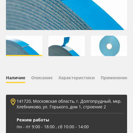
Oracal 641
Orajet 3640
Плёнка монтажная Oratape
ПЭТ листовой
ПЭТ бэклит
Наличие
Описание
Характеристики
Применение
Вспененный ПВХ
141720, Московская область, г. Долгопрудный, мкр.
Баннер
Хлебниково, ул. Горького, дом 1, строение 2
Заготовки для сувениров
Режим работы
пн - пт 9:00 - 18:00 , сб 10:00 - 14:00