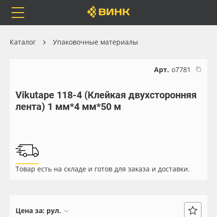
Orafol
Бренды
Доставка
Каталог
Упаковочные материалы
Арт.
о7781
Vikutape 118-4 (Клейкая двухсторонняя
Каталог
Весь каталог
лента) 1 мм*4 мм*50 м
Orafol
Рулонные материалы
Бренды
Самоклеящиеся плёнки
Товар есть на складе и готов для заказа и доставки.
Доставка
Листовые материалы
Оплата
Чернила
Цена за:
рул.