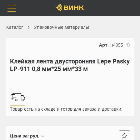
Orafol
Бренды
Доставка
Каталог
Упаковочные материалы
Арт.
н4055
Клейкая лента двусторонняя Lepe Pasky
Каталог
Весь каталог
LP-911 0,8 мм*25 мм*33 м
Orafol
Рулонные материалы
Бренды
Самоклеящиеся плёнки
Товар есть на складе и готов для заказа и доставки.
Доставка
Листовые материалы
Оплата
Чернила
Цена за:
рул.