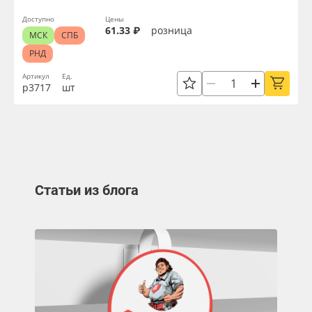
Доступно
Цены
61.33 ₽
розница
МСК
СПБ
РНД
Артикул
Ед.
р3717
шт
Статьи из блога