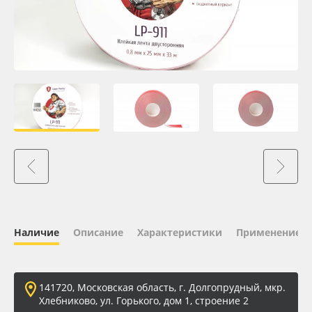
Oracal 641
Orajet 3640
Плёнка монтажная Oratape
ПЭТ листовой
ПЭТ бэклит
Вспененный ПВХ
Наличие
Описание
Характеристики
Применение
Баннер
Заготовки для сувениров
141720, Московская область, г. Долгопрудный, мкр.
Хлебниково, ул. Горького, дом 1, строение 2