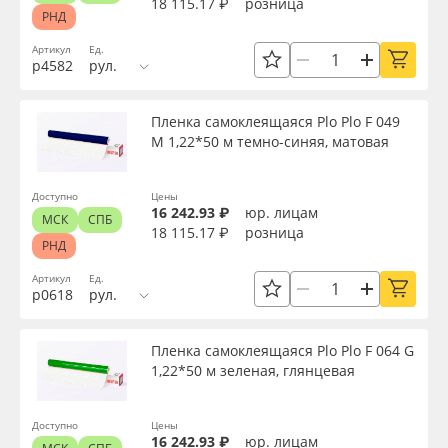
18 115.17 ₽
розница
РНД
Артикул
Ед.
р4582
рул.
Пленка самоклеящаяся Plo Plo F 049
M 1,22*50 м темно-синяя, матовая
Доступно
Цены
16 242.93 ₽
юр. лицам
МСК
СПБ
18 115.17 ₽
розница
РНД
Артикул
Ед.
р0618
рул.
Пленка самоклеящаяся Plo Plo F 064 G
1,22*50 м зеленая, глянцевая
Доступно
Цены
16 242.93 ₽
юр. лицам