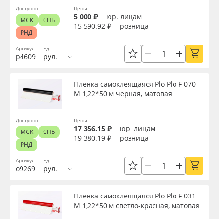
Доступно
Цены
5 000 ₽
юр. лицам
МСК
СПБ
15 590.92 ₽
розница
РНД
Артикул
Ед.
р4609
рул.
Пленка самоклеящаяся Plo Plo F 070
M 1,22*50 м черная, матовая
Доступно
Цены
17 356.15 ₽
юр. лицам
МСК
СПБ
19 380.19 ₽
розница
РНД
Артикул
Ед.
о9269
рул.
Пленка самоклеящаяся Plo Plo F 031
M 1,22*50 м светло-красная, матовая