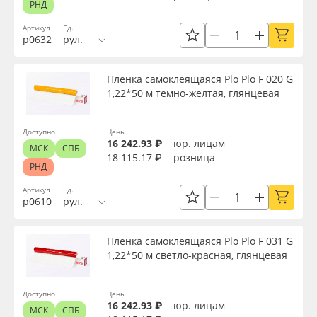
РНД
Торговая марка
Oracal 641
Артикул
Ед.
р0632
рул.
Доступность
Orajet 3640
Пленка самоклеящаяся Plo Plo F 020 G
1,22*50 м темно-желтая, глянцевая
Плёнка монтажная Oratape
Применить
ПЭТ листовой
Доступно
Цены
16 242.93 ₽
юр. лицам
Сбросить фильтр
МСК
СПБ
18 115.17 ₽
розница
РНД
ПЭТ бэклит
Артикул
Ед.
р0610
рул.
Вспененный ПВХ
Пленка самоклеящаяся Plo Plo F 031 G
Баннер
1,22*50 м светло-красная, глянцевая
Заготовки для сувениров
Доступно
Цены
16 242.93 ₽
юр. лицам
МСК
СПБ