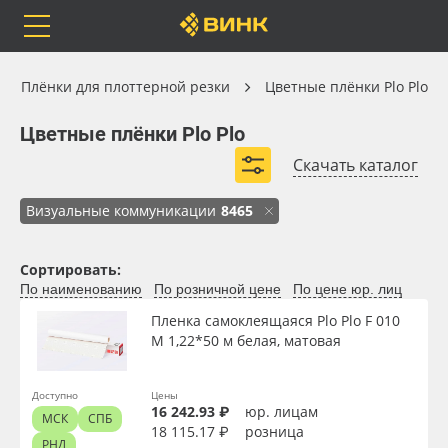
Orafol
Бренды
Доставка
Плёнки для плоттерной резки
Плёнки для плоттерной резки
Цветные плёнки Plo Plo
Цветные плёнки Plo Plo
Цветные плёнки Plo Plo
Скачать каталог
Каталог
Весь каталог
Визуальные коммуникации
8465
Orafol
Рулонные материалы
Сортировать:
Ширина, м
По наименованию
По розничной цене
По цене юр. лиц
Бренды
Самоклеящиеся плёнки
Пленка самоклеящаяся Plo Plo F 010
Длина рулона, м
M 1,22*50 м белая, матовая
Доставка
Листовые материалы
Доступно
Цены
Толщина, мкм
Оплата
Чернила
16 242.93 ₽
юр. лицам
МСК
СПБ
18 115.17 ₽
розница
РНД