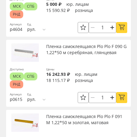
5 000 ₽
юр. лицам
МСК
СПБ
15 590.92 ₽
розница
РНД
Артикул
Ед.
р4604
рул.
Пленка самоклеящаяся Plo Plo F 090 G
1,22*50 м серебряная, глянцевая
Доступно
Цены
16 242.93 ₽
юр. лицам
МСК
СПБ
18 115.17 ₽
розница
РНД
Артикул
Ед.
р0615
рул.
Пленка самоклеящаяся Plo Plo F 091
M 1,22*50 м золотая, матовая