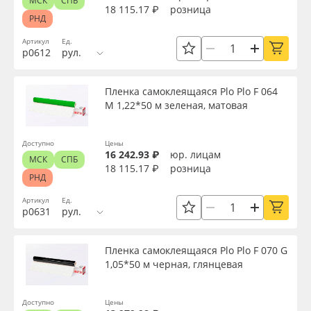
МСК
СПБ
18 115.17 ₽
розница
РНД
Артикул
Ед.
р0612
рул.
Пленка самоклеящаяся Plo Plo F 064
M 1,22*50 м зеленая, матовая
Доступно
Цены
16 242.93 ₽
юр. лицам
МСК
СПБ
18 115.17 ₽
розница
РНД
Артикул
Ед.
р0631
рул.
Пленка самоклеящаяся Plo Plo F 070 G
1,05*50 м черная, глянцевая
Доступно
Цены