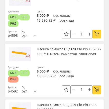
Доступно
Цены
5 000 ₽
юр. лицам
МСК
СПБ
15 590.92 ₽
розница
РНД
Артикул
Ед.
р4598
рул.
Пленка самоклеящаяся Plo Plo F 020 G
1,05*50 м темно-желтая, глянцевая
Доступно
Цены
5 000 ₽
юр. лицам
МСК
СПБ
15 590.92 ₽
розница
РНД
Артикул
Ед.
р4592
рул.
Пленка самоклеящаяся Plo Plo F 020