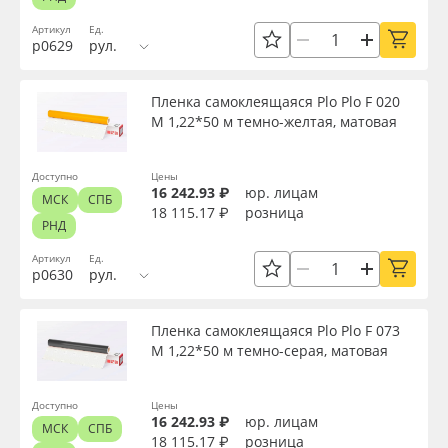
Сервис
Клей, скотчи и крепёж
Материал
Артикул
Ед.
р0629
рул.
Инструкции
Мобильные конструкции и POS-материалы
Цвет
Пленка самоклеящаяся Plo Plo F 020
Компания
Профильные системы
M 1,22*50 м темно-желтая, матовая
Клей
Контакты
Сублимация и термотрансфер
Доступно
Цены
16 242.93 ₽
юр. лицам
МСК
СПБ
Текстура
18 115.17 ₽
розница
Блог
Светотехника
РНД
Артикул
Ед.
Срок эксплуатации, лет
Поставщикам
Инженерные пластики
р0630
рул.
Избранное
Упаковочные материалы
Пленка самоклеящаяся Plo Plo F 073
Упаковка
M 1,22*50 м темно-серая, матовая
Оборудование и инструмент
8 800 550 7888
Страна происхождения
Доступно
Цены
Москва
16 242.93 ₽
юр. лицам
Новинки ассортимента
МСК
СПБ
18 115.17 ₽
розница