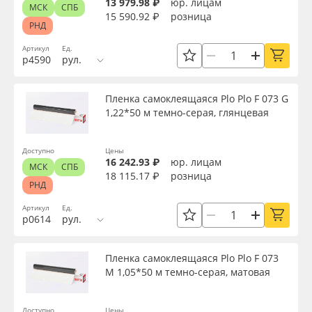
13 979.98 ₽
юр. лицам
МСК
СПБ
15 590.92 ₽
розница
РНД
Артикул
Ед.
р4590
рул.
Пленка самоклеящаяся Plo Plo F 073 G
1,22*50 м темно-серая, глянцевая
Доступно
Цены
16 242.93 ₽
юр. лицам
МСК
СПБ
18 115.17 ₽
розница
РНД
Артикул
Ед.
р0614
рул.
Пленка самоклеящаяся Plo Plo F 073
M 1,05*50 м темно-серая, матовая
Доступно
Цены