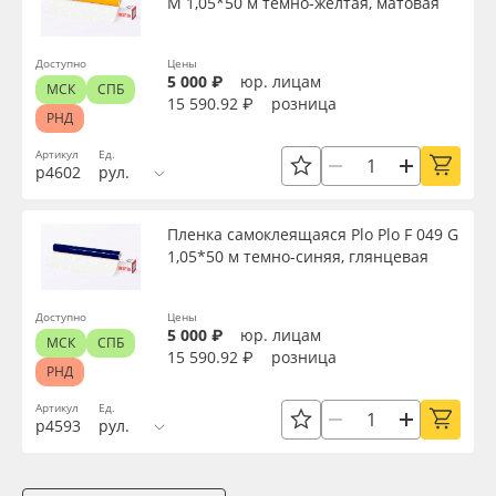
M 1,05*50 м темно-желтая, матовая
Доступно
Цены
5 000 ₽
юр. лицам
МСК
СПБ
15 590.92 ₽
розница
РНД
Артикул
Ед.
р4602
рул.
Пленка самоклеящаяся Plo Plo F 049 G
1,05*50 м темно-синяя, глянцевая
Доступно
Цены
5 000 ₽
юр. лицам
МСК
СПБ
15 590.92 ₽
розница
РНД
Артикул
Ед.
р4593
рул.