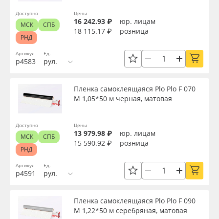
Доступно
Цены
16 242.93 ₽
юр. лицам
МСК
СПБ
18 115.17 ₽
розница
РНД
Артикул
Ед.
р4583
рул.
Пленка самоклеящаяся Plo Plo F 070
M 1,05*50 м черная, матовая
Доступно
Цены
13 979.98 ₽
юр. лицам
МСК
СПБ
15 590.92 ₽
розница
РНД
Артикул
Ед.
р4591
рул.
Пленка самоклеящаяся Plo Plo F 090
M 1,22*50 м серебряная, матовая