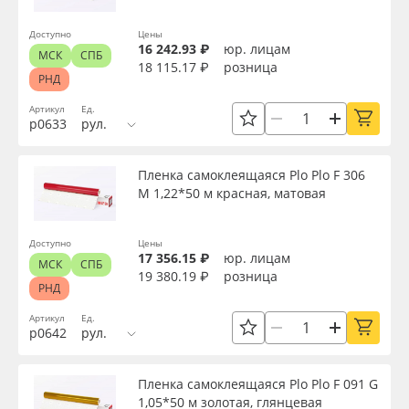
Доступно
Цены
16 242.93 ₽
юр. лицам
МСК
СПБ
18 115.17 ₽
розница
РНД
Артикул
Ед.
р0633
рул.
Пленка самоклеящаяся Plo Plo F 306
M 1,22*50 м красная, матовая
Доступно
Цены
17 356.15 ₽
юр. лицам
МСК
СПБ
19 380.19 ₽
розница
РНД
Артикул
Ед.
р0642
рул.
Пленка самоклеящаяся Plo Plo F 091 G
1,05*50 м золотая, глянцевая