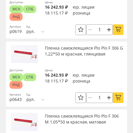
Доступно
Цены
16 242.93 ₽
юр. лицам
МСК
СПБ
18 115.17 ₽
розница
РНД
Артикул
Ед.
р0619
рул.
Пленка самоклеящаяся Plo Plo F 306 G
1,22*50 м красная, глянцевая
Доступно
Цены
16 242.93 ₽
юр. лицам
МСК
СПБ
18 115.17 ₽
розница
РНД
Артикул
Ед.
р0643
рул.
Пленка самоклеящаяся Plo Plo F 306
M 1,05*50 м красная, матовая