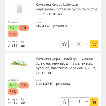
Комплект бирок Uzlex для
маркировки остатков рулонов/листов,
50 шт, 21910143
Доступно
Цены
842.47 ₽
розница
МСК
СПБ
РНД
Артикул
Ед.
р4819
шт
Комплект держателей для рулонов
Uzlex, настенный, для 5 маленьких
рулонов, пластиковые зажимы, 2 шт,
21912130
Доступно
Цены
3 201.37 ₽
розница
МСК
СПБ
РНД
Артикул
Ед.
р4817
шт