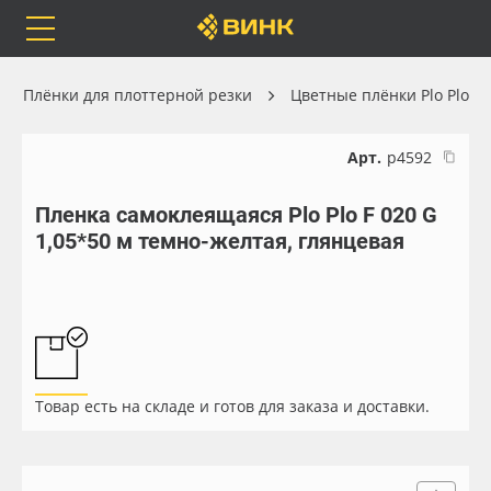
Orafol
Бренды
Доставка
Плёнки для плоттерной резки
Цветные плёнки Plo Plo
Арт.
р4592
Пленка самоклеящаяся Plo Plo F 020 G
Каталог
Весь каталог
1,05*50 м темно-желтая, глянцевая
Orafol
Рулонные материалы
Бренды
Самоклеящиеся плёнки
Доставка
Листовые материалы
Товар есть на складе и готов для заказа и доставки.
Оплата
Чернила