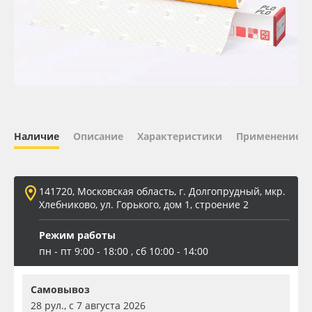
Oracal 641
Orajet 3640
Плёнка монтажная Oratape
ПЭТ листовой
Наличие
Описание
Характеристики
Применение
ПЭТ бэклит
141720, Московская область, г. Долгопрудный, мкр.
Вспененный ПВХ
Хлебниково, ул. Горького, дом 1, строение 2
Режим работы
Баннер
пн - пт 9:00 - 18:00 , сб 10:00 - 14:00
Заготовки для сувениров
Самовывоз
28 рул., с 7 августа 2026