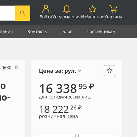
Войти
Уведомления
Избранное
Корзина
пания
Контакты
Блог
Поставщикам
р0630
Цена за:
рул.
lo
16 338
95 ₽
но-
для юридических лиц
18 222
26 ₽
розничная цена