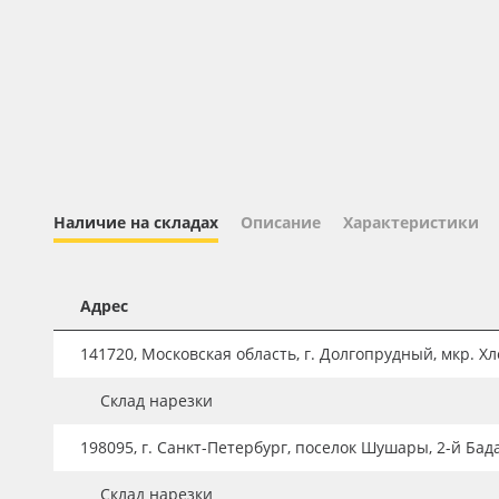
Профильные системы
Сублимация и термотрансфер
Светотехника
Инженерные пластики
Упаковочные материалы
Оборудование и инструмент
Наличие на складах
Описание
Характеристики
Новинки ассортимента
Oracal 641
Адрес
Orajet 3640
141720, Московская область, г. Долгопрудный, мкр. Хле
Плёнка монтажная Oratape
Склад нарезки
ПЭТ листовой
ПЭТ бэклит
198095, г. Санкт-Петербург, поселок Шушары, 2-й Бад
Вспененный ПВХ
Склад нарезки