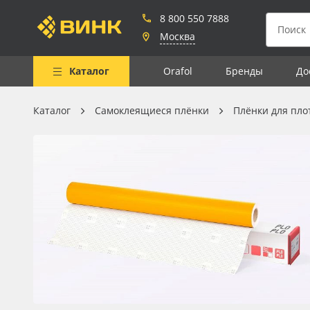
8 800 550 7888
Москва
Каталог
Orafol
Бренды
До
Каталог
Самоклеящиеся плёнки
Плёнки для пло
Весь каталог
Рулонные материалы
Самоклеящиеся плёнки
Листовые материалы
Чернила
Клей, скотчи и крепёж
Мобильные конструкции и
POS-материалы