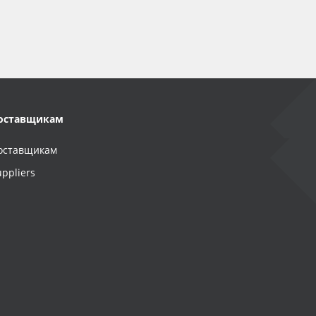
оставщикам
оставщикам
uppliers