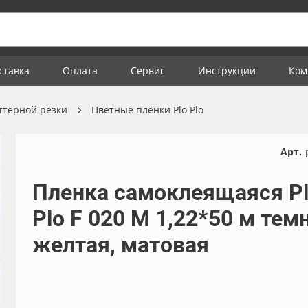
ставка
Оплата
Сервис
Инструкции
Ком
ттерной резки
Цветные плёнки Plo Plo
Арт.
Пленка самоклеящаяся P
Plo F 020 M 1,22*50 м тем
желтая, матовая