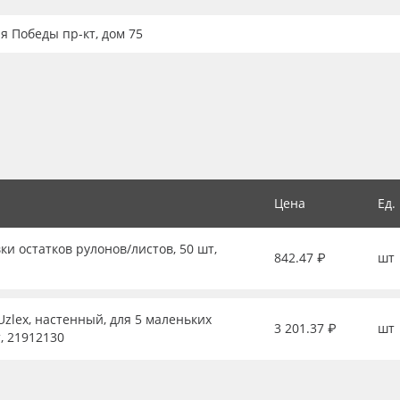
ия Победы пр-кт, дом 75
Цена
Ед.
ки остатков рулонов/листов, 50 шт,
842.47 ₽
шт
zlex, настенный, для 5 маленьких
3 201.37 ₽
шт
, 21912130