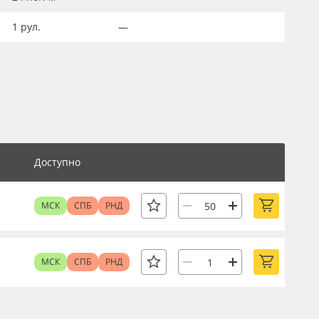
1
рул.
—
Доступно
МСК
СПБ
РНД
МСК
СПБ
РНД