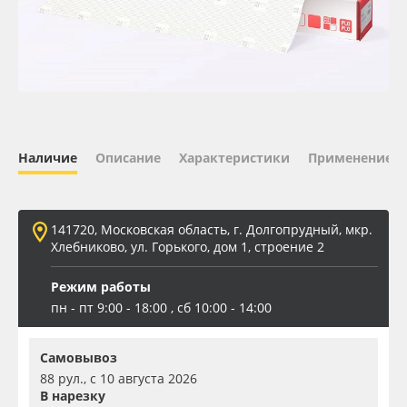
Oracal 641
Orajet 3640
Плёнка монтажная Oratape
Наличие
Описание
Характеристики
Применение
ПЭТ листовой
ПЭТ бэклит
141720, Московская область, г. Долгопрудный, мкр.
Хлебниково, ул. Горького, дом 1, строение 2
Вспененный ПВХ
Режим работы
пн - пт 9:00 - 18:00 , сб 10:00 - 14:00
Баннер
Самовывоз
Заготовки для сувениров
88 рул., с 10 августа 2026
В нарезку