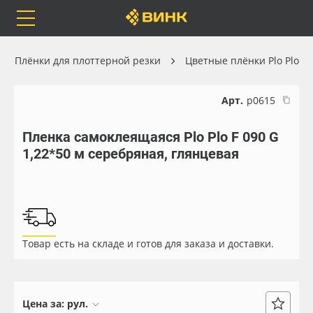
Orafol
Бренды
Доставка
Плёнки для плоттерной резки
Цветные плёнки Plo Plo
Арт.
р0615
Пленка самоклеящаяся Plo Plo F 090 G
Каталог
Весь каталог
1,22*50 м серебряная, глянцевая
Orafol
Рулонные материалы
Бренды
Самоклеящиеся плёнки
Товар есть на складе и готов для заказа и доставки.
Доставка
Листовые материалы
Оплата
Чернила
Цена за:
рул.