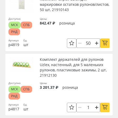
маркировки остатков рулонов/листов,
50 шт, 21910143
Доступно
Цены
842.47 ₽
розница
МСК
СПБ
РНД
Артикул
Ед.
р4819
шт
Комплект держателей для рулонов
Uzlex, настенный, для 5 маленьких
рулонов, пластиковые зажимы, 2 шт,
21912130
Доступно
Цены
3 201.37 ₽
розница
МСК
СПБ
РНД
Артикул
Ед.
р4817
шт