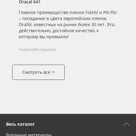
Oracal 641
Or
Главное преимущество пленок Foletti и Plo Plo
Pl
– попадание в цвета европейских пленок
пл
Orafol, известных на рынке более 30 лет. Это,
действительно, достойное качество, к
На
которому вы привыкли!
Наружка
Интерьерка
Смотреть все
Весь каталог
Рулонные материалы