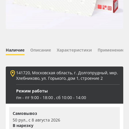
Oracal 641
Orajet 3640
Плёнка монтажная Oratape
Наличие
Описание
Характеристики
Применение
ПЭТ листовой
ПЭТ бэклит
141720, Московская область, г. Долгопрудный, мкр.
Хлебниково, ул. Горького, дом 1, строение 2
Вспененный ПВХ
Режим работы
пн - пт 9:00 - 18:00 , сб 10:00 - 14:00
Баннер
Самовывоз
Заготовки для сувениров
50 рул., с 8 августа 2026
В нарезку