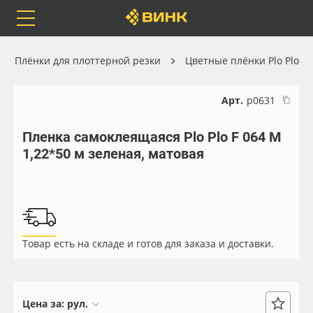
Orafol
Бренды
Доставка
Плёнки для плоттерной резки
Цветные плёнки Plo Plo
Арт.
р0631
Пленка самоклеящаяся Plo Plo F 064 M
Каталог
Весь каталог
1,22*50 м зеленая, матовая
Orafol
Рулонные материалы
Бренды
Самоклеящиеся плёнки
Товар есть на складе и готов для заказа и доставки.
Доставка
Листовые материалы
Оплата
Чернила
Цена за:
рул.