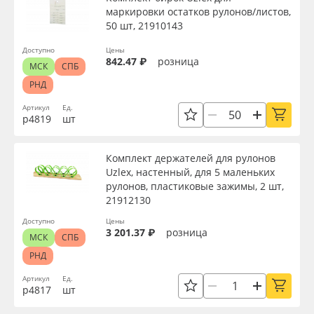
маркировки остатков рулонов/листов,
50 шт, 21910143
Доступно
Цены
842.47 ₽
розница
МСК
СПБ
РНД
Артикул
Ед.
р4819
шт
Комплект держателей для рулонов
Uzlex, настенный, для 5 маленьких
рулонов, пластиковые зажимы, 2 шт,
21912130
Доступно
Цены
3 201.37 ₽
розница
МСК
СПБ
РНД
Артикул
Ед.
р4817
шт