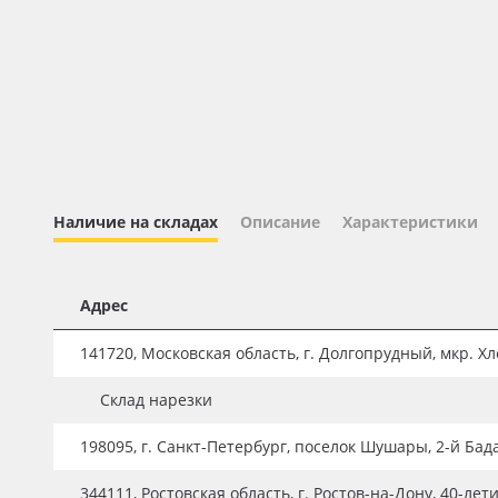
Профильные системы
Сублимация и термотрансфер
Светотехника
Инженерные пластики
Упаковочные материалы
Оборудование и инструмент
Наличие на складах
Описание
Характеристики
Новинки ассортимента
Oracal 641
Адрес
Orajet 3640
141720, Московская область, г. Долгопрудный, мкр. Хле
Плёнка монтажная Oratape
Склад нарезки
ПЭТ листовой
ПЭТ бэклит
198095, г. Санкт-Петербург, поселок Шушары, 2-й Бад
Вспененный ПВХ
344111, Ростовская область, г. Ростов-на-Дону, 40-лет