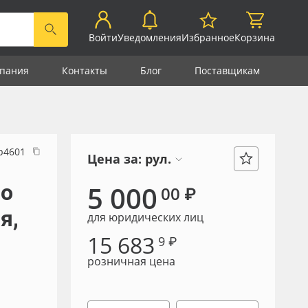
Войти
Уведомления
Избранное
Корзина
пания
Контакты
Блог
Поставщикам
р4601
Цена за:
рул.
lo
5 000
00 ₽
я,
для юридических лиц
15 683
9 ₽
розничная цена