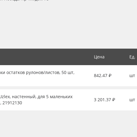
Цена
Ед.
ки остатков рулонов/листов, 50 шт,
842.47 ₽
шт
zlex, настенный, для 5 маленьких
3 201.37 ₽
шт
, 21912130