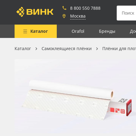
8 800 550 7888
Москва
Каталог
Orafol
Бренды
До
Каталог
Самоклеящиеся плёнки
Плёнки для пло
Весь каталог
Рулонные материалы
Самоклеящиеся плёнки
Листовые материалы
Чернила
Клей, скотчи и крепёж
Мобильные конструкции и
POS-материалы