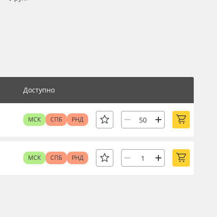
Доступно
МСК
СПБ
РНД
МСК
СПБ
РНД