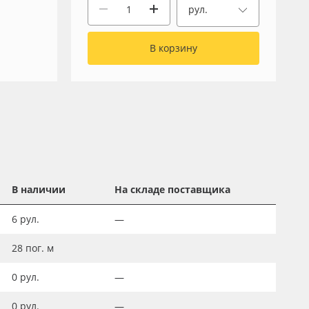
рул.
В корзину
В наличии
На складе поставщика
6
рул.
—
28
пог. м
0
рул.
—
0
рул.
—