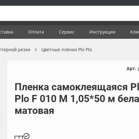
ставка
Оплата
Сервис
Инструкции
Ком
ттерной резки
Цветные плёнки Plo Plo
Арт.
Пленка самоклеящаяся P
Plo F 010 M 1,05*50 м бела
матовая