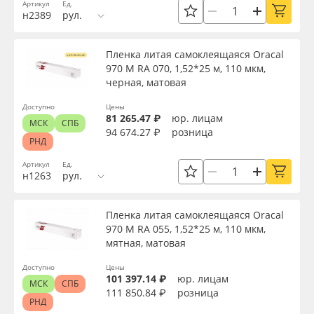
Артикул
Ед.
Сервис
Клей, скотчи и крепёж
н2389
рул.
Ширина, м
Инструкции
Мобильные конструкции и POS-материалы
Пленка литая самоклеящаяся Oracal
970 M RA 070, 1,52*25 м, 110 мкм,
Длина рулона, м
Компания
Профильные системы
черная, матовая
Доступно
Цены
Контакты
Сублимация и термотрансфер
81 265.47 ₽
юр. лицам
Толщина, мкм
МСК
СПБ
94 674.27 ₽
розница
РНД
Блог
Светотехника
Артикул
Ед.
Материал
н1263
рул.
Поставщикам
Инженерные пластики
Цвет
Пленка литая самоклеящаяся Oracal
Избранное
Упаковочные материалы
970 M RA 055, 1,52*25 м, 110 мкм,
мятная, матовая
Клей
Оборудование и инструмент
8 800 550 7888
Доступно
Цены
101 397.14 ₽
юр. лицам
МСК
СПБ
Москва
111 850.84 ₽
розница
Новинки ассортимента
Цвет клея
РНД