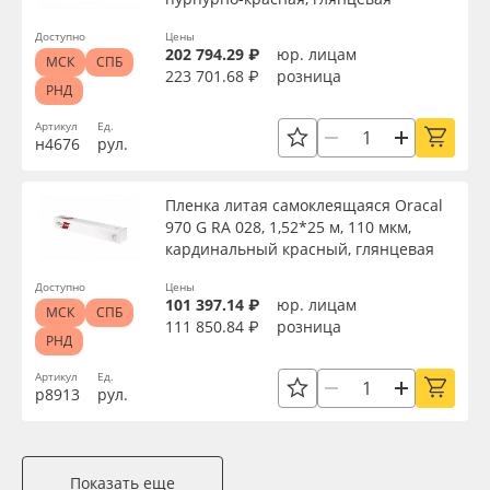
Доступно
Цены
202 794.29 ₽
юр. лицам
МСК
СПБ
223 701.68 ₽
розница
РНД
Артикул
Ед.
н4676
рул.
Пленка литая самоклеящаяся Oracal
970 G RA 028, 1,52*25 м, 110 мкм,
кардинальный красный, глянцевая
Доступно
Цены
101 397.14 ₽
юр. лицам
МСК
СПБ
111 850.84 ₽
розница
РНД
Артикул
Ед.
р8913
рул.
Показать еще