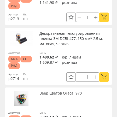
1 141.98 ₽
розница
РНД
Артикул
Ед.
р2713
шт
Декоративная текстурированная
пленка 3M DCBI-477, 150 мм* 2,5 м,
матовая, черная
Доступно
Цены
1 490.62 ₽
юр. лицам
МСК
СПБ
1 609.87 ₽
розница
РНД
Артикул
Ед.
р2714
шт
Веер цветов Oracal 970
Доступно
Цены
2 345.62 ₽
юр. лицам