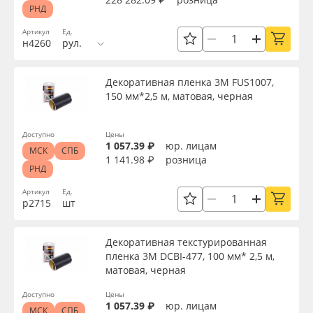
РНД
Артикул
Ед.
н4260
рул.
Декоративная пленка 3M FUS1007,
150 мм*2,5 м, матовая, черная
Доступно
Цены
1 057.39 ₽
юр. лицам
МСК
СПБ
1 141.98 ₽
розница
РНД
Артикул
Ед.
р2715
шт
Декоративная текстурированная
пленка 3M DCBI-477, 100 мм* 2,5 м,
матовая, черная
Доступно
Цены
1 057.39 ₽
юр. лицам
МСК
СПБ