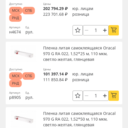
Доступно
Цены
202 794.29 ₽
юр. лицам
МСК
СПБ
223 701.68 ₽
розница
РНД
Артикул
Ед.
н4674
рул.
Пленка литая самоклеящаяся Oracal
970 G RA 022, 1,52*25 м, 110 мкм,
светло-желтая, глянцевая
Доступно
Цены
101 397.14 ₽
юр. лицам
МСК
СПБ
111 850.84 ₽
розница
РНД
Артикул
Ед.
р8905
рул.
Пленка литая самоклеящаяся Oracal
970 G RA 022, 1,52*50 м, 110 мкм,
светло-желтая, глянцевая