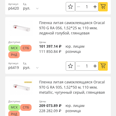
Артикул
Ед.
Oracal 641
р6420
рул.
Текстура
Orajet 3640
Пленка литая самоклеящаяся Oracal
Срок эксплуатации, лет
970 G RA 056, 1,52*25 м, 110 мкм,
ледяной голубой, глянцевая
Плёнка монтажная Oratape
Доступно
Цены
Упаковка
101 397.14 ₽
юр. лицам
ПЭТ листовой
МСК
СПБ
111 850.84 ₽
розница
РНД
Страна происхождения
ПЭТ бэклит
Артикул
Ед.
р6419
рул.
Вспененный ПВХ
Производитель
Пленка литая самоклеящаяся Oracal
970 G RA 935, 1,52*50 м, 110 мкм,
Баннер
metallic, чугунный серый, глянцевая
Торговая марка
Доступно
Цены
Заготовки для сувениров
209 073.89 ₽
юр. лицам
МСК
СПБ
Серия
228 282.09 ₽
розница
РНД