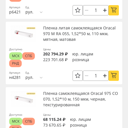
Артикул
Ед.
Назначение
р6421
рул.
Пленка литая самоклеящаяся Oracal
Особые свойства
970 M RA 055, 1,52*50 м, 110 мкм,
мятная, матовая
Доступность
Доступно
Цены
202 794.29 ₽
юр. лицам
МСК
СПБ
223 701.68 ₽
розница
РНД
Применить
Артикул
Ед.
н4281
рул.
Сбросить фильтр
Пленка самоклеящаяся Oracal 975 CO
070, 1,52*10 м, 150 мкм, черная,
текстурированная
Доступно
Цены
68 115.24 ₽
юр. лицам
МСК
СПБ
73 670.65 ₽
розница