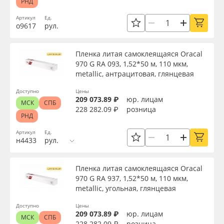
РНД
Артикул
Ед.
о9617
рул.
Пленка литая самоклеящаяся Oracal
970 G RA 093, 1,52*50 м, 110 мкм,
metallic, антрацитовая, глянцевая
Доступно
Цены
209 073.89 ₽
юр. лицам
МСК
СПБ
228 282.09 ₽
розница
РНД
Артикул
Ед.
н4433
рул.
Пленка литая самоклеящаяся Oracal
970 G RA 937, 1,52*50 м, 110 мкм,
metallic, угольная, глянцевая
Доступно
Цены
209 073.89 ₽
юр. лицам
МСК
СПБ
228 282.09 ₽
розница