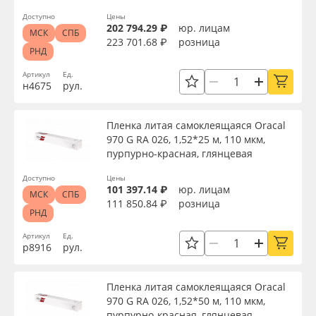
Доступно
Цены
202 794.29 ₽
юр. лицам
МСК
СПБ
223 701.68 ₽
розница
РНД
Артикул
Ед.
н4675
рул.
Пленка литая самоклеящаяся Oracal
970 G RA 026, 1,52*25 м, 110 мкм,
пурпурно-красная, глянцевая
Доступно
Цены
101 397.14 ₽
юр. лицам
МСК
СПБ
111 850.84 ₽
розница
РНД
Артикул
Ед.
р8916
рул.
Пленка литая самоклеящаяся Oracal
970 G RA 026, 1,52*50 м, 110 мкм,
пурпурно-красная, глянцевая