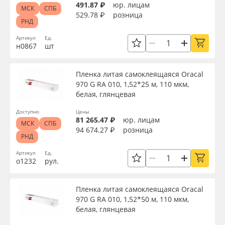
491.87 ₽
юр. лицам
МСК
СПБ
529.78 ₽
розница
РНД
Артикул
Ед.
н0867
шт
Пленка литая самоклеящаяся Oracal
970 G RA 010, 1,52*25 м, 110 мкм,
белая, глянцевая
Доступно
Цены
81 265.47 ₽
юр. лицам
МСК
СПБ
94 674.27 ₽
розница
РНД
Артикул
Ед.
о1232
рул.
Пленка литая самоклеящаяся Oracal
970 G RA 010, 1,52*50 м, 110 мкм,
белая, глянцевая