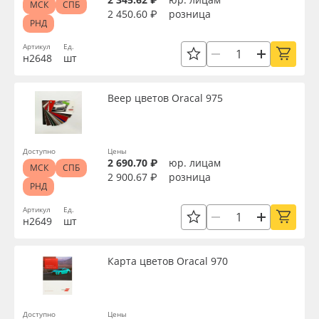
МСК
СПБ
2 450.60 ₽
розница
РНД
Артикул
Ед.
н2648
шт
Веер цветов Oracal 975
Доступно
Цены
2 690.70 ₽
юр. лицам
МСК
СПБ
2 900.67 ₽
розница
РНД
Артикул
Ед.
н2649
шт
Карта цветов Oracal 970
Доступно
Цены