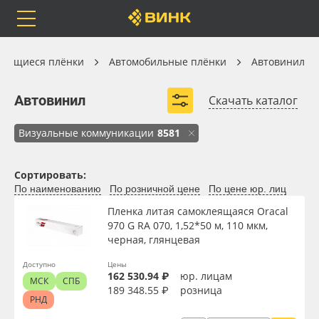
Orafol
Бренды
Доставка
Автомобильные плёнки
леящиеся плёнки
Автомобильные плёнки
Автовинил
Автовинил
Автовинил
Скачать каталог
ORACAL® 970
ORACAL® 975
Визуальные коммуникации
8581
Каталог
Весь каталог
Декоративные плёнки 3M
Сортировать:
Orafol
Рулонные материалы
По наименованию
По розничной цене
По цене юр. лиц
Пленка литая самоклеящаяся Oracal
Бренды
Самоклеящиеся плёнки
970 G RA 070, 1,52*50 м, 110 мкм,
черная, глянцевая
Доставка
Листовые материалы
Вид
Доступно
Цены
162 530.94 ₽
юр. лицам
МСК
СПБ
Оплата
Чернила
189 348.55 ₽
розница
РНД
Тип