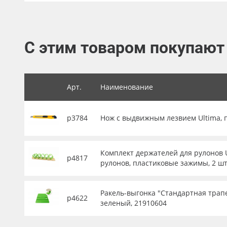
Баннер
Заготовки для сувениров
С этим товаром покупают
Арт.
Наименование
р3784
Нож с выдвижным лезвием Ultima, 
Комплект держателей для рулонов U
р4817
рулонов, пластиковые зажимы, 2 шт
Ракель-выгонка "Стандартная трапец
р4622
зеленый, 21910604