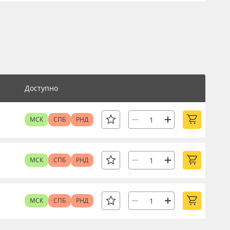
Доступно
МСК
СПБ
РНД
МСК
СПБ
РНД
МСК
СПБ
РНД