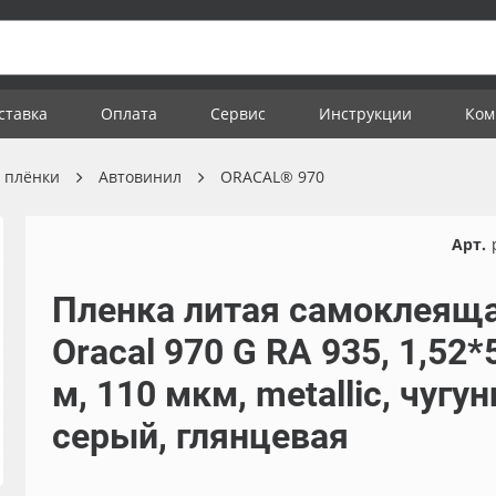
ставка
Оплата
Сервис
Инструкции
Ком
 плёнки
Автовинил
ORACAL® 970
Арт.
Пленка литая самоклеящ
Oracal 970 G RA 935, 1,52*
м, 110 мкм, metallic, чугу
серый, глянцевая