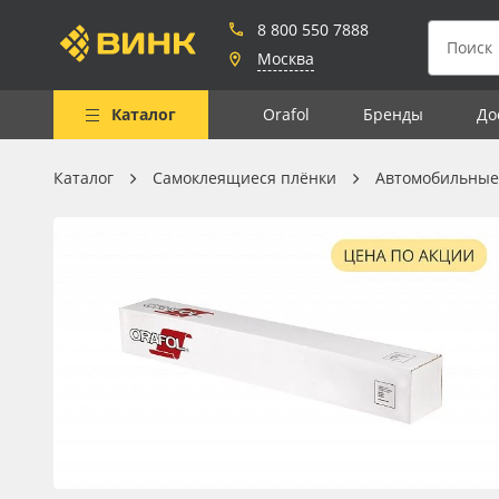
8 800 550 7888
Москва
Каталог
Orafol
Бренды
До
Каталог
Самоклеящиеся плёнки
Автомобильные
Весь каталог
Рулонные материалы
Самоклеящиеся плёнки
Листовые материалы
Чернила
Клей, скотчи и крепёж
Мобильные конструкции и
POS-материалы