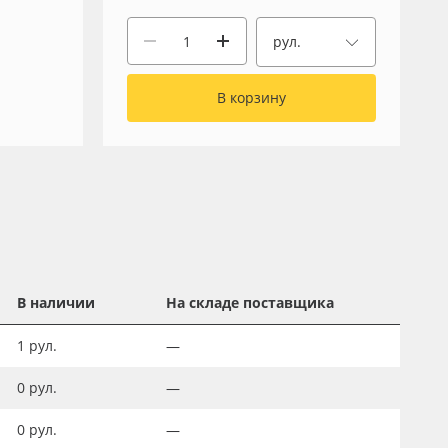
рул.
В корзину
В наличии
На складе поставщика
1
рул.
—
0
рул.
—
0
рул.
—