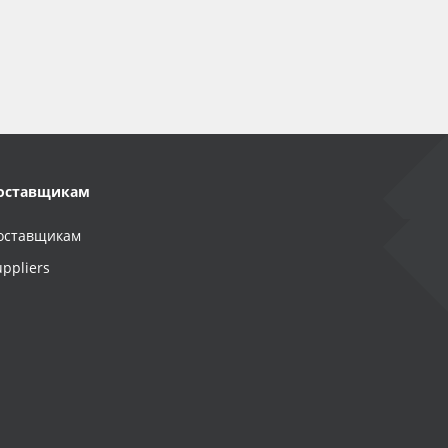
оставщикам
оставщикам
uppliers