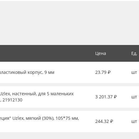
Цена
Ед.
пластиковый корпус, 9 мм
23.79 ₽
шт
zlex, настенный, для 5 маленьких
3 201.37 ₽
шт
, 21912130
ия" Uzlex, мягкий (30%), 105*75 мм,
244.32 ₽
шт