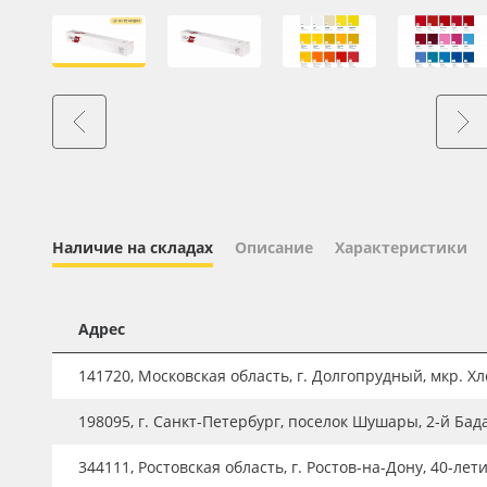
Профильные системы
Сублимация и термотрансфер
Светотехника
Инженерные пластики
Упаковочные материалы
Оборудование и инструмент
Новинки ассортимента
Наличие на складах
Описание
Характеристики
Oracal 641
Orajet 3640
Адрес
Плёнка монтажная Oratape
141720, Московская область, г. Долгопрудный, мкр. Хле
ПЭТ листовой
198095, г. Санкт-Петербург, поселок Шушары, 2-й Бад
ПЭТ бэклит
344111, Ростовская область, г. Ростов-на-Дону, 40-лет
Вспененный ПВХ