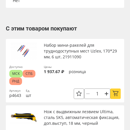
Нет
С этим товаром покупают
Набор мини-ракелей для
труднодоступных мест Uzlex, 170*29
мм, 6 шт, 21911090
Доступно
Цены
1 937.67 ₽
розница
МСК
СПБ
РНД
Артикул
Ед.
р4643
шт
Нож с выдвижным лезвием Ultima,
сталь SK5, автоматическая фиксация,
доп.выступ, 18 мм, черный