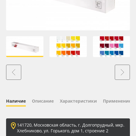
Oracal 641
Orajet 3640
Плёнка монтажная Oratape
ПЭТ листовой
ПЭТ бэклит
Вспененный ПВХ
Наличие
Описание
Характеристики
Применение
Баннер
Заготовки для сувениров
141720, Московская область, г. Долгопрудный, мкр.
Хлебниково, ул. Горького, дом 1, строение 2