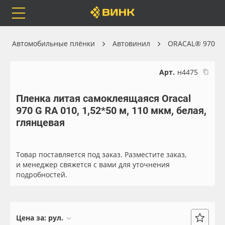
Orafol
Бренды
Доставка
Автомобильные плёнки
Автовинил
ORACAL® 970
Арт.
н4475
Пленка литая самоклеящаяся Oracal
Каталог
Весь каталог
970 G RA 010, 1,52*50 м, 110 мкм, белая,
глянцевая
Orafol
Рулонные материалы
Бренды
Самоклеящиеся плёнки
Товар поставляется под заказ. Разместите заказ,
и менеджер свяжется с вами для уточнения
подробностей.
Доставка
Листовые материалы
Оплата
Чернила
Цена за:
рул.