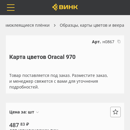
Orafol
Бренды
Доставка
Самоклеящиеся плёнки
Образцы, карты цветов и веера
Арт.
н0867
Карта цветов Oracal 970
Каталог
Весь каталог
Orafol
Рулонные материалы
Товар поставляется под заказ. Разместите заказ,
и менеджер свяжется с вами для уточнения
подробностей.
Бренды
Самоклеящиеся плёнки
Доставка
Листовые материалы
Цена за:
шт
Оплата
Чернила
487
83 ₽