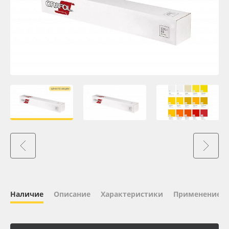
Oracal 641
Orajet 3640
Плёнка монтажная Oratape
ПЭТ листовой
ПЭТ бэклит
Вспененный ПВХ
Баннер
Наличие
Описание
Характеристики
Применение
Заготовки для сувениров