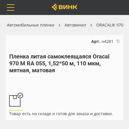
Orafol
Бренды
Доставка
Автомобильные плёнки
Автовинил
ORACAL® 970
Арт.
н4281
Пленка литая самоклеящаяся Oracal
Каталог
Весь каталог
970 M RA 055, 1,52*50 м, 110 мкм,
мятная, матовая
Orafol
Рулонные материалы
Бренды
Самоклеящиеся плёнки
Доставка
Листовые материалы
Товар есть на складе и готов для заказа и доставки.
Оплата
Чернила