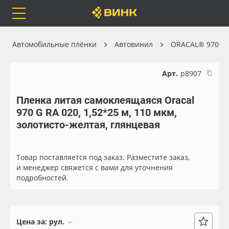
Orafol
Бренды
Доставка
Автомобильные плёнки
Автовинил
ORACAL® 970
Арт.
р8907
Пленка литая самоклеящаяся Oracal
Каталог
Весь каталог
970 G RA 020, 1,52*25 м, 110 мкм,
золотисто-желтая, глянцевая
Orafol
Рулонные материалы
Бренды
Самоклеящиеся плёнки
Товар поставляется под заказ. Разместите заказ,
и менеджер свяжется с вами для уточнения
подробностей.
Доставка
Листовые материалы
Оплата
Чернила
Цена за:
рул.