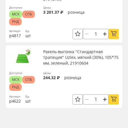
Доступно
Цены
3 201.37 ₽
розница
МСК
СПБ
РНД
Артикул
Ед.
р4817
шт
Ракель-выгонка "Стандартная
трапеция" Uzlex, мягкий (30%), 105*75
мм, зеленый, 21910604
Доступно
Цены
244.32 ₽
розница
МСК
СПБ
РНД
Артикул
Ед.
р4622
шт