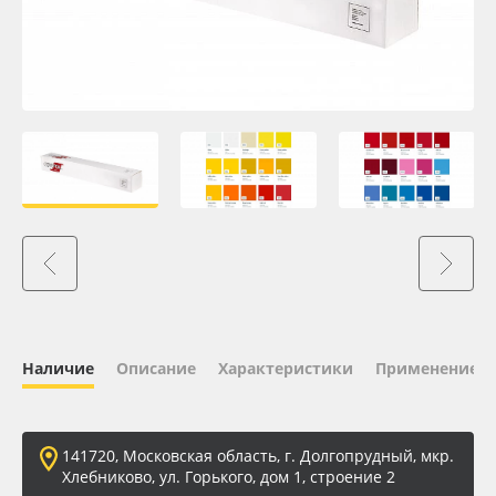
Oracal 641
Orajet 3640
Плёнка монтажная Oratape
ПЭТ листовой
ПЭТ бэклит
Вспененный ПВХ
Наличие
Описание
Характеристики
Применение
Баннер
Заготовки для сувениров
141720, Московская область, г. Долгопрудный, мкр.
Хлебниково, ул. Горького, дом 1, строение 2