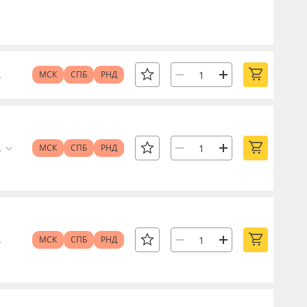
.
МСК
СПБ
РНД
.
МСК
СПБ
РНД
.
МСК
СПБ
РНД