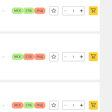
.
МСК
СПБ
РНД
.
МСК
СПБ
РНД
.
МСК
СПБ
РНД