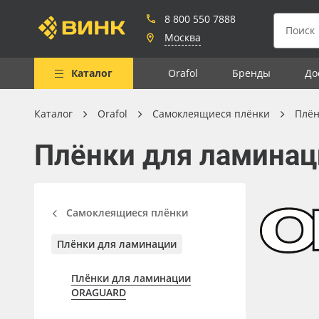
8 800 550 7888
Москва
Каталог
Orafol
Бренды
До
Каталог
Orafol
Самоклеящиеся плёнки
Плён
Весь каталог
Плёнки для ламинац
Рулонные материалы
Самоклеящиеся плёнки
Листовые материалы
Самоклеящиеся плёнки
Чернила
Плёнки для ламинации
Клей, скотчи и крепёж
Плёнки для ламинации
Мобильные конструкции и
ORAGUARD
POS-материалы