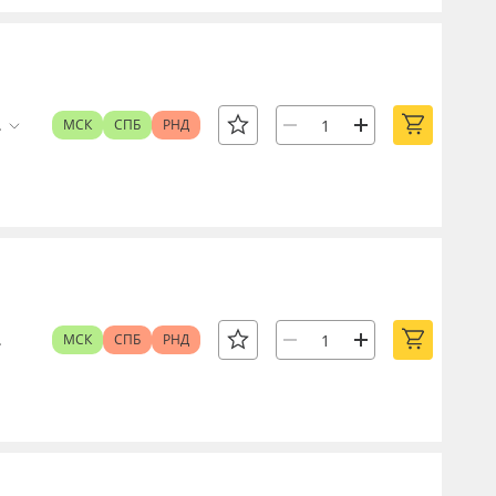
.
МСК
СПБ
РНД
.
МСК
СПБ
РНД