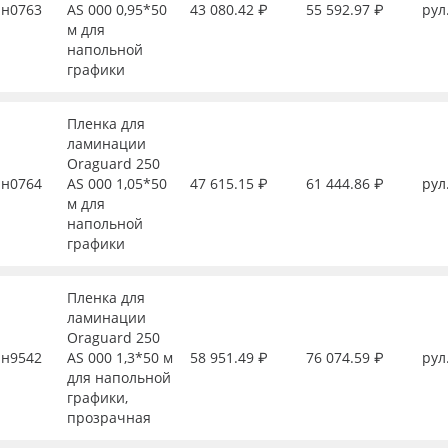
н0763
АS 000 0,95*50
43 080.42 ₽
55 592.97 ₽
рул
м для
напольной
графики
Пленка для
ламинации
Oraguard 250
н0764
АS 000 1,05*50
47 615.15 ₽
61 444.86 ₽
рул
м для
напольной
графики
Пленка для
ламинации
Oraguard 250
н9542
АS 000 1,3*50 м
58 951.49 ₽
76 074.59 ₽
рул
для напольной
графики,
прозрачная