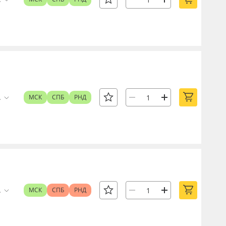
.
МСК
СПБ
РНД
.
МСК
СПБ
РНД