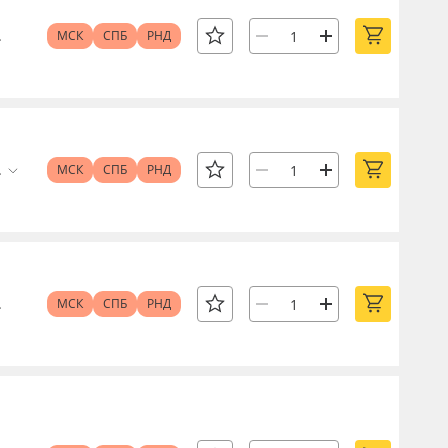
.
МСК
СПБ
РНД
.
МСК
СПБ
РНД
.
МСК
СПБ
РНД