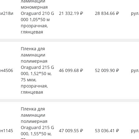
ламинации
мономерная
и218и
Oraguard 210 G
21 332.19 ₽
28 834.66 ₽
рул
000 1,05*50 м
прозрачная,
глянцевая
Пленка для
ламинации
полимерная
Oraguard 215 G
н4506
46 099.68 ₽
52 009.90 ₽
рул
000, 1,52*50 м,
75 мкм,
прозрачная,
глянцевая
Пленка для
ламинации
полимерная
Oraguard 215 G
н1145
47 009.55 ₽
53 036.41 ₽
рул
000, 1,55*50 м,