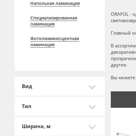
Профильные системы
Напольная ламинация
Сублимация и термотрансфер
ORAFOL - 
Специализированная
световозвр
Светотехника
ламинация
Главный оф
Инженерные пластики
Фотолюминесцентная
Упаковочные материалы
ламинация
В ассортим
декоратив
Оборудование и инструмент
прозрачнос
другие.
Новинки ассортимента
Oracal 641
Вы можете 
Вид
Orajet 3640
Плёнка монтажная Oratape
Тип
ПЭТ листовой
ПЭТ бэклит
Ширина, м
Вспененный ПВХ