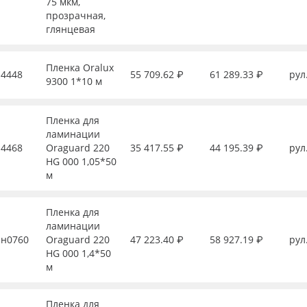
75 мкм,
прозрачная,
глянцевая
Пленка Oralux
4448
55 709.62 ₽
61 289.33 ₽
рул
9300 1*10 м
Пленка для
ламинации
4468
Oraguard 220
35 417.55 ₽
44 195.39 ₽
рул
HG 000 1,05*50
м
Пленка для
ламинации
н0760
Oraguard 220
47 223.40 ₽
58 927.19 ₽
рул
HG 000 1,4*50
м
Пленка для