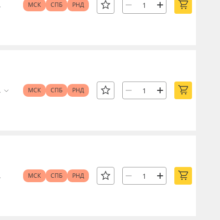
.
МСК
СПБ
РНД
.
МСК
СПБ
РНД
.
МСК
СПБ
РНД