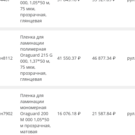
000, 1,05*50 м,
75 мкм,
прозрачная,
глянцевая
Пленка для
ламинации
полимерная
Oraguard 215 G
н8112
41 550.37 ₽
46 877.34 ₽
рул
000, 1,37*50 м,
75 мкм,
прозрачная,
глянцевая
Пленка для
ламинации
мономерная
н7902
Oraguard 200
16 076.18 ₽
21 587.84 ₽
рул
M 000 1,05*50
м прозрачная,
матовая