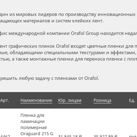
один из мировых лидеров по производству инновационных 
ащающих материалов и систем клейких лент.
ис международной компании Orafol Group находится недал
ент графических пленок Orafol входят цветные пленки для п
ные, обладающими специальными текстурами и эффектами
тью, а также монтажные пленки для переноса пленки с пло
решить любую задачу с пленками от Orafol.
Арт.
Наименование
Юр. лицам
Розница
Ед.
Пленка для
ламинации
полимерная
Oraguard 215 G
4467
31 845.18 ₽
35 927.89 ₽
рул