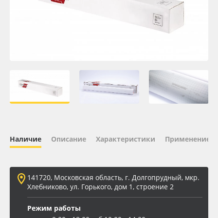
Oracal 641
Orajet 3640
Плёнка монтажная Oratape
ПЭТ листовой
ПЭТ бэклит
Наличие
Описание
Характеристики
Применение
Вспененный ПВХ
Баннер
141720, Московская область, г. Долгопрудный, мкр.
Хлебниково, ул. Горького, дом 1, строение 2
Заготовки для сувениров
Режим работы