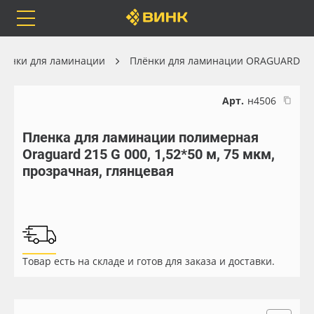
Orafol
Бренды
Доставка
лёнки для ламинации
Плёнки для ламинации ORAGUARD
Арт.
н4506
Пленка для ламинации полимерная
Каталог
Весь каталог
Oraguard 215 G 000, 1,52*50 м, 75 мкм,
прозрачная, глянцевая
Orafol
Рулонные материалы
Бренды
Самоклеящиеся плёнки
Доставка
Листовые материалы
Товар есть на складе и готов для заказа и доставки.
Оплата
Чернила