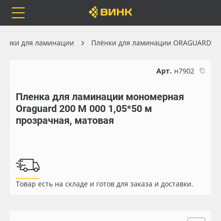
Orafol
Бренды
Доставка
лёнки для ламинации
Плёнки для ламинации ORAGUARD
Арт.
н7902
Пленка для ламинации мономерная
Каталог
Весь каталог
Oraguard 200 M 000 1,05*50 м
прозрачная, матовая
Orafol
Рулонные материалы
Бренды
Самоклеящиеся плёнки
Доставка
Листовые материалы
Товар есть на складе и готов для заказа и доставки.
Оплата
Чернила