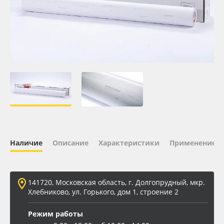
Oracal 641
Orajet 3640
Плёнка монтажная Oratape
ПЭТ листовой
ПЭТ бэклит
Наличие
Описание
Характеристики
Применение
Вспененный ПВХ
Баннер
141720, Московская область, г. Долгопрудный, мкр.
Хлебниково, ул. Горького, дом 1, строение 2
Заготовки для сувениров
Режим работы