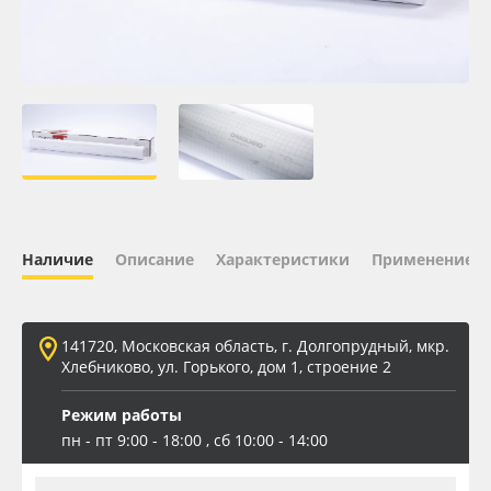
Oracal 641
Orajet 3640
Плёнка монтажная Oratape
ПЭТ листовой
Наличие
Описание
Характеристики
Применение
ПЭТ бэклит
Вспененный ПВХ
141720, Московская область, г. Долгопрудный, мкр.
Хлебниково, ул. Горького, дом 1, строение 2
Баннер
Режим работы
Заготовки для сувениров
пн - пт 9:00 - 18:00 , сб 10:00 - 14:00