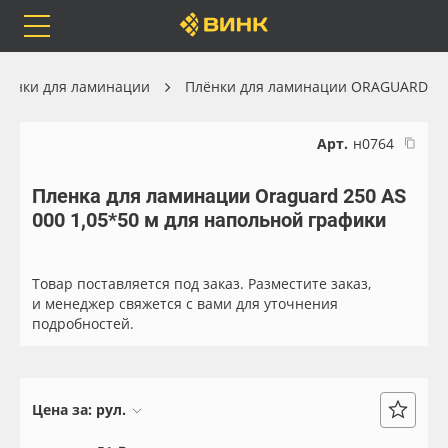
Orafol
Бренды
Доставка
лёнки для ламинации
Плёнки для ламинации ORAGUARD
Арт.
н0764
Пленка для ламинации Oraguard 250 АS
Каталог
Весь каталог
000 1,05*50 м для напольной графики
Orafol
Рулонные материалы
Товар поставляется под заказ. Разместите заказ,
Бренды
Самоклеящиеся плёнки
и менеджер свяжется с вами для уточнения
подробностей.
Доставка
Листовые материалы
Оплата
Чернила
Цена за:
рул.