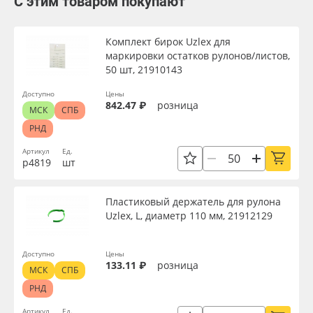
С этим товаром покупают
Комплект бирок Uzlex для
маркировки остатков рулонов/листов,
50 шт, 21910143
Доступно
Цены
842.47 ₽
розница
МСК
СПБ
РНД
Артикул
Ед.
р4819
шт
Пластиковый держатель для рулона
Uzlex, L, диаметр 110 мм, 21912129
Доступно
Цены
133.11 ₽
розница
МСК
СПБ
РНД
Артикул
Ед.