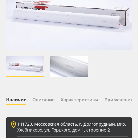
Oracal 641
Orajet 3640
Плёнка монтажная Oratape
ПЭТ листовой
ПЭТ бэклит
Вспененный ПВХ
Наличие
Описание
Характеристики
Применение
Баннер
Заготовки для сувениров
141720, Московская область, г. Долгопрудный, мкр.
Хлебниково, ул. Горького, дом 1, строение 2