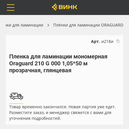
Orafol
Бренды
Доставка
лёнки для ламинации
Плёнки для ламинации ORAGUARD
Арт.
и218и
Пленка для ламинации мономерная
Каталог
Весь каталог
Oraguard 210 G 000 1,05*50 м
прозрачная, глянцевая
Orafol
Рулонные материалы
Бренды
Самоклеящиеся плёнки
Доставка
Листовые материалы
Товар временно закончился. Новая партия уже едет.
Разместите заказ, и менеджер свяжется с вами для
Оплата
Чернила
уточнения подробностей.