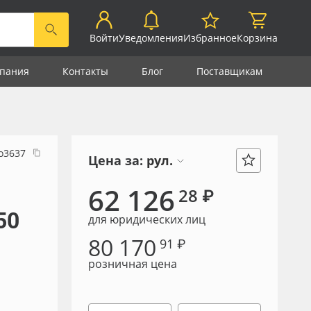
Войти
Уведомления
Избранное
Корзина
пания
Контакты
Блог
Поставщикам
о3637
Цена за:
рул.
62 126
28 ₽
50
для юридических лиц
80 170
91 ₽
розничная цена