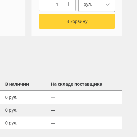
рул.
В корзину
В наличии
На складе поставщика
0
рул.
—
0
рул.
—
0
рул.
—