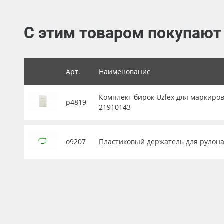
Баннер
С этим товаром покупают
Заготовки для сувениров
Арт.
Наименование
Комплект бирок Uzlex для маркиров
р4819
21910143
о9207
Пластиковый держатель для рулона 