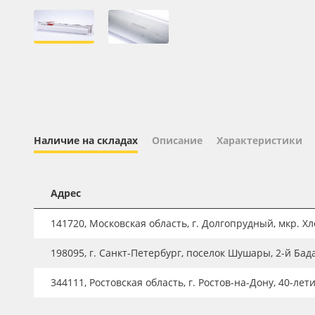
Профильные системы
Сублимация и термотрансфер
Светотехника
Инженерные пластики
Упаковочные материалы
Оборудование и инструмент
Наличие на складах
Описание
Характеристики
Новинки ассортимента
Oracal 641
Адрес
Orajet 3640
141720, Московская область, г. Долгопрудный, мкр. Хле
Плёнка монтажная Oratape
198095, г. Санкт-Петербург, поселок Шушары, 2-й Бад
ПЭТ листовой
ПЭТ бэклит
344111, Ростовская область, г. Ростов-на-Дону, 40-лет
Вспененный ПВХ