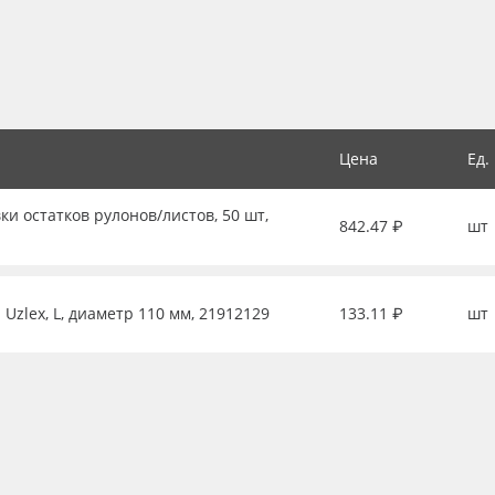
Цена
Ед.
ки остатков рулонов/листов, 50 шт,
842.47 ₽
шт
Uzlex, L, диаметр 110 мм, 21912129
133.11 ₽
шт