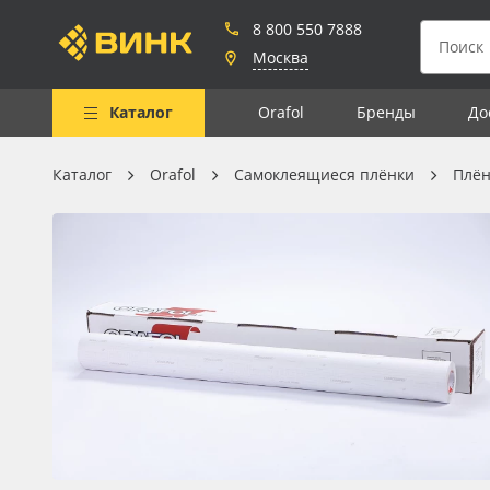
8 800 550 7888
Москва
Каталог
Orafol
Бренды
До
Каталог
Orafol
Самоклеящиеся плёнки
Плён
Весь каталог
Рулонные материалы
Самоклеящиеся плёнки
Листовые материалы
Чернила
Клей, скотчи и крепёж
Мобильные конструкции и
POS-материалы