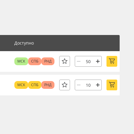
Доступно
МСК
СПБ
РНД
МСК
СПБ
РНД