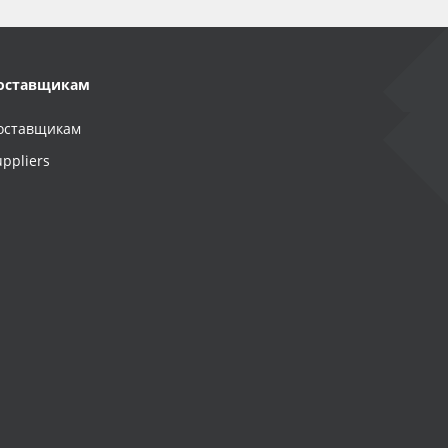
оставщикам
оставщикам
uppliers