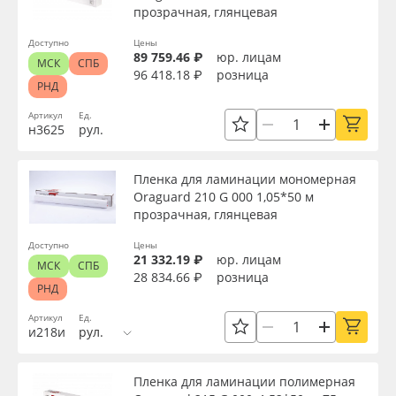
прозрачная, глянцевая
Доступно
Цены
89 759.46 ₽
юр. лицам
МСК
СПБ
96 418.18 ₽
розница
РНД
Артикул
Ед.
н3625
рул.
Пленка для ламинации мономерная
Oraguard 210 G 000 1,05*50 м
прозрачная, глянцевая
Доступно
Цены
21 332.19 ₽
юр. лицам
МСК
СПБ
28 834.66 ₽
розница
РНД
Артикул
Ед.
и218и
рул.
Пленка для ламинации полимерная