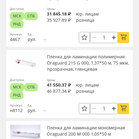
Oracal 641
Доступно
Цены
31 845.18 ₽
юр. лицам
МСК
СПБ
Цвет клея
35 927.89 ₽
розница
РНД
Orajet 3640
Артикул
Ед.
Текстура
4467
рул.
Плёнка монтажная Oratape
Срок эксплуатации, лет
Пленка для ламинации полимерная
ПЭТ листовой
Oraguard 215 G 000, 1,37*50 м, 75 мкм,
прозрачная, глянцевая
ПЭТ бэклит
Упаковка
Доступно
Цены
41 550.37 ₽
юр. лицам
МСК
СПБ
Вспененный ПВХ
46 877.34 ₽
розница
РНД
Страна происхождения
Артикул
Ед.
Баннер
н8112
рул.
Производитель
Заготовки для сувениров
Пленка для ламинации мономерная
Oraguard 200 M 000 1,05*50 м
Торговая марка