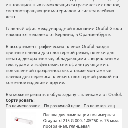
Вид
Сервис
Клей, скотчи и крепёж
инновационных самоклеящихся графических пленок,
световозвращающих материалов и систем клейких
лент.
Инструкции
Мобильные конструкции и POS-материалы
Тип
Главный офис международной компании Orafol Group
Компания
Профильные системы
находится недалеко от Берлина, в Ораниенбурге.
Ширина, м
В ассортимент графических пленок Orafol входят
Контакты
Сублимация и термотрансфер
цветные пленки для плоттерной резки, пленки для
Длина рулона, м
печати, декоративные, обладающими специальными
Блог
Светотехника
текстурами и эффектами, светофильтрующие и с
повышенной прозрачностью, а также монтажные
Толщина, мкм
пленки для переноса пленки с плоттерной резкой на
Поставщикам
Инженерные пластики
конечное изделие и другие.
Материал
Избранное
Упаковочные материалы
Вы можете решить любую задачу с пленками от Orafol.
Сортировать:
По наименованию
По розничной цене
По цене юр. лиц
Оборудование и инструмент
8 800 550 7888
Цвет
Пленка для ламинации полимерная
Москва
Oraguard 215 G 000, 1,05*50 м, 75 мкм,
Новинки ассортимента
Клей
прозрачная, глянцевая