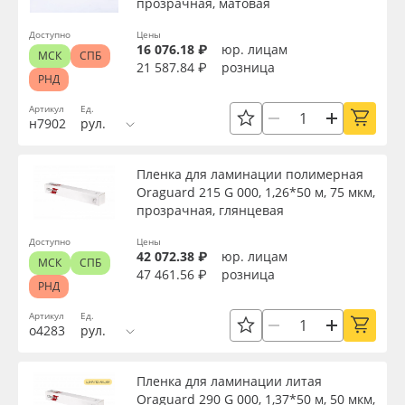
прозрачная, матовая
Доступно
Цены
Серия
16 076.18 ₽
юр. лицам
МСК
СПБ
21 587.84 ₽
розница
РНД
Назначение
Артикул
Ед.
н7902
рул.
Особые свойства
Пленка для ламинации полимерная
Oraguard 215 G 000, 1,26*50 м, 75 мкм,
прозрачная, глянцевая
Доступность
Доступно
Цены
42 072.38 ₽
юр. лицам
МСК
СПБ
47 461.56 ₽
розница
Применить
РНД
Артикул
Ед.
о4283
рул.
Сбросить фильтр
Пленка для ламинации литая
Oraguard 290 G 000, 1,37*50 м, 50 мкм,