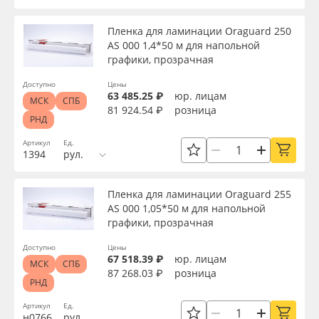
Пленка для ламинации Oraguard 250
АS 000 1,4*50 м для напольной
графики, прозрачная
Доступно
Цены
63 485.25 ₽
юр. лицам
МСК
СПБ
81 924.54 ₽
розница
РНД
Артикул
Ед.
1394
рул.
Пленка для ламинации Oraguard 255
AS 000 1,05*50 м для напольной
графики, прозрачная
Доступно
Цены
67 518.39 ₽
юр. лицам
МСК
СПБ
87 268.03 ₽
розница
РНД
Артикул
Ед.
н0766
рул.