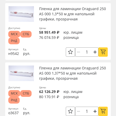
Пленка для ламинации Oraguard 250
АS 000 1,3*50 м для напольной
графики, прозрачная
Доступно
Цены
58 951.49 ₽
юр. лицам
МСК
СПБ
76 074.59 ₽
розница
РНД
Артикул
Ед.
н9542
рул.
Пленка для ламинации Oraguard 250
АS 000 1,37*50 м для напольной
графики, прозрачная
Доступно
Цены
62 126.29 ₽
юр. лицам
МСК
СПБ
80 170.91 ₽
розница
РНД
Артикул
Ед.
о3637
рул.