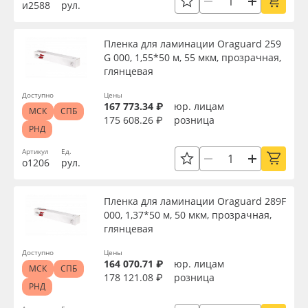
и2588
рул.
Пленка для ламинации Oraguard 259
G 000, 1,55*50 м, 55 мкм, прозрачная,
глянцевая
Доступно
Цены
167 773.34 ₽
юр. лицам
МСК
СПБ
175 608.26 ₽
розница
РНД
Артикул
Ед.
о1206
рул.
Пленка для ламинации Oraguard 289F
000, 1,37*50 м, 50 мкм, прозрачная,
глянцевая
Доступно
Цены
164 070.71 ₽
юр. лицам
МСК
СПБ
178 121.08 ₽
розница
РНД