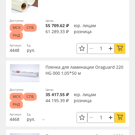
Доступно
Цены
55 709.62 ₽
юр. лицам
МСК
СПБ
61 289.33 ₽
розница
РНД
Артикул
Ед.
4448
рул.
Пленка для ламинации Oraguard 220
HG 000 1,05*50 м
Доступно
Цены
35 417.55 ₽
юр. лицам
МСК
СПБ
44 195.39 ₽
розница
РНД
Артикул
Ед.
4468
рул.