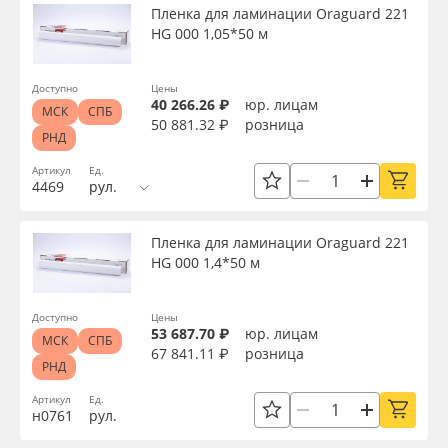
Пленка для ламинации Oraguard 221
HG 000 1,05*50 м
Доступно
Цены
40 266.26 ₽
юр. лицам
МСК
СПБ
50 881.32 ₽
розница
РНД
Артикул
Ед.
4469
рул.
Пленка для ламинации Oraguard 221
HG 000 1,4*50 м
Доступно
Цены
53 687.70 ₽
юр. лицам
МСК
СПБ
67 841.11 ₽
розница
РНД
Артикул
Ед.
н0761
рул.