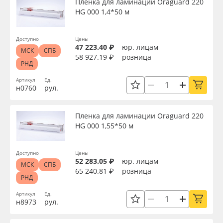
Пленка для ламинации Oraguard 220
HG 000 1,4*50 м
Доступно
Цены
47 223.40 ₽
юр. лицам
МСК
СПБ
58 927.19 ₽
розница
РНД
Артикул
Ед.
н0760
рул.
Пленка для ламинации Oraguard 220
HG 000 1,55*50 м
Доступно
Цены
52 283.05 ₽
юр. лицам
МСК
СПБ
65 240.81 ₽
розница
РНД
Артикул
Ед.
н8973
рул.