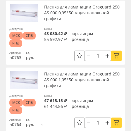
Пленка для ламинации Oraguard 250
АS 000 0,95*50 м для напольной
графики
Доступно
Цены
43 080.42 ₽
юр. лицам
МСК
СПБ
55 592.97 ₽
розница
РНД
Артикул
Ед.
н0763
рул.
Пленка для ламинации Oraguard 250
АS 000 1,05*50 м для напольной
графики
Доступно
Цены
47 615.15 ₽
юр. лицам
МСК
СПБ
61 444.86 ₽
розница
РНД
Артикул
Ед.
н0764
рул.