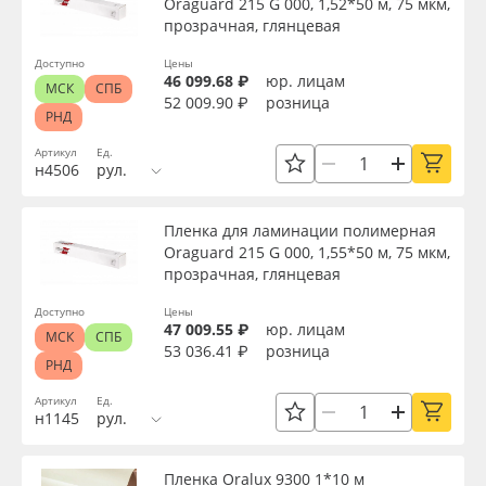
Oraguard 215 G 000, 1,52*50 м, 75 мкм,
прозрачная, глянцевая
Доступно
Цены
46 099.68 ₽
юр. лицам
МСК
СПБ
52 009.90 ₽
розница
РНД
Артикул
Ед.
н4506
рул.
Пленка для ламинации полимерная
Oraguard 215 G 000, 1,55*50 м, 75 мкм,
прозрачная, глянцевая
Доступно
Цены
47 009.55 ₽
юр. лицам
МСК
СПБ
53 036.41 ₽
розница
РНД
Артикул
Ед.
н1145
рул.
Пленка Oralux 9300 1*10 м