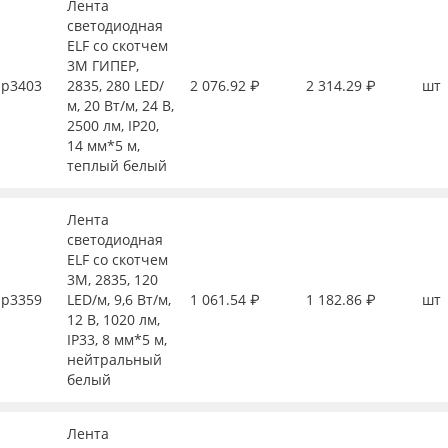
Лента
светодиодная
ELF со скотчем
3М ГИПЕР,
р3403
2835, 280 LED/
2 076.92 ₽
2 314.29 ₽
шт
м, 20 Вт/м, 24 В,
2500 лм, IP20,
14 мм*5 м,
теплый белый
Лента
светодиодная
ELF со скотчем
3М, 2835, 120
р3359
LED/м, 9,6 Вт/м,
1 061.54 ₽
1 182.86 ₽
шт
12 В, 1020 лм,
IP33, 8 мм*5 м,
нейтральный
белый
Лента