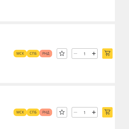
МСК
СПБ
РНД
МСК
СПБ
РНД