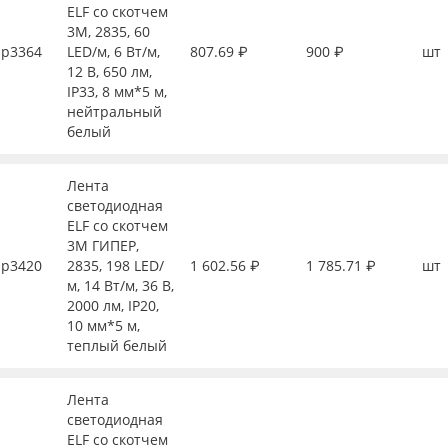
ELF со скотчем
3М, 2835, 60
р3364
LED/м, 6 Вт/м,
807.69 ₽
900 ₽
шт
12 В, 650 лм,
IP33, 8 мм*5 м,
нейтральный
белый
Лента
светодиодная
ELF со скотчем
3М ГИПЕР,
р3420
2835, 198 LED/
1 602.56 ₽
1 785.71 ₽
шт
м, 14 Вт/м, 36 В,
2000 лм, IP20,
10 мм*5 м,
теплый белый
Лента
светодиодная
ELF со скотчем