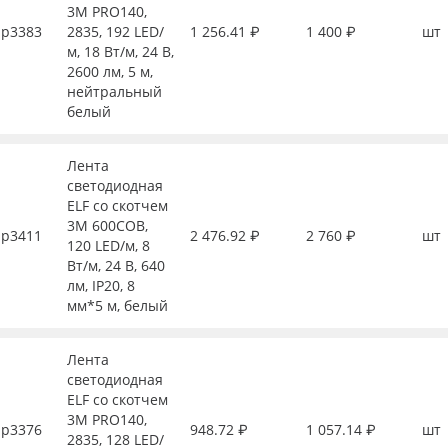
3М PRO140,
р3383
2835, 192 LED/
1 256.41 ₽
1 400 ₽
шт
м, 18 Вт/м, 24 В,
2600 лм, 5 м,
нейтральный
белый
Лента
светодиодная
ELF со скотчем
3М 600COB,
р3411
2 476.92 ₽
2 760 ₽
шт
120 LED/м, 8
Вт/м, 24 В, 640
лм, IP20, 8
мм*5 м, белый
Лента
светодиодная
ELF со скотчем
3М PRO140,
р3376
948.72 ₽
1 057.14 ₽
шт
2835, 128 LED/