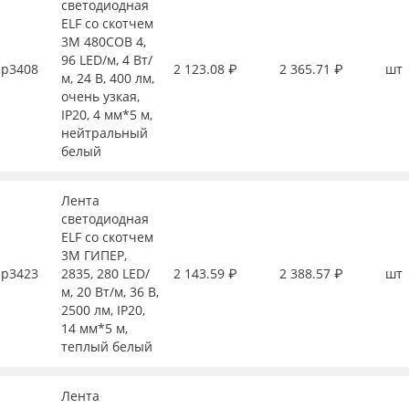
светодиодная
ELF со скотчем
3М 480COB 4,
96 LED/м, 4 Вт/
р3408
2 123.08 ₽
2 365.71 ₽
шт
м, 24 В, 400 лм,
очень узкая,
IP20, 4 мм*5 м,
нейтральный
белый
Лента
светодиодная
ELF со скотчем
3М ГИПЕР,
р3423
2835, 280 LED/
2 143.59 ₽
2 388.57 ₽
шт
м, 20 Вт/м, 36 В,
2500 лм, IP20,
14 мм*5 м,
теплый белый
Лента