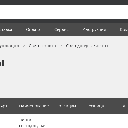
ставка
Оплата
Сервис
Инструкции
Ком
уникации
Светотехника
Светодиодные ленты
ы
Арт.
Наименование
Юр. лицам
Розница
Ед.
Лента
светодиодная