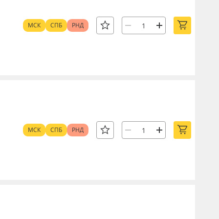
МСК
СПБ
РНД
МСК
СПБ
РНД