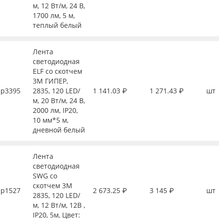
м, 12 Вт/м, 24 В,
1700 лм, 5 м,
теплый белый
Лента
светодиодная
ELF со скотчем
3М ГИПЕР,
р3395
2835, 120 LED/
1 141.03 ₽
1 271.43 ₽
шт
м, 20 Вт/м, 24 В,
2000 лм, IP20,
10 мм*5 м,
дневной белый
Лента
светодиодная
SWG со
скотчем 3М
р1527
2 673.25 ₽
3 145 ₽
шт
2835, 120 LED/
м, 12 Вт/м, 12В ,
IP20, 5м, Цвет: