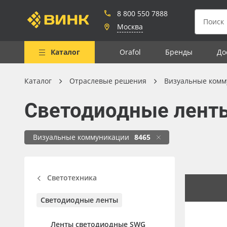
8 800 550 7888
Москва
Каталог
Orafol
Бренды
До
Каталог
Отраслевые решения
Визуальные комм
Весь каталог
Светодиодные лент
Рулонные материалы
Самоклеящиеся плёнки
Визуальные коммуникации
8465
Листовые материалы
Чернила
Светотехника
Клей, скотчи и крепёж
Светодиодные ленты
Мобильные конструкции и
POS-материалы
Ленты светодиодные SWG