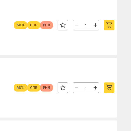
МСК
СПБ
РНД
МСК
СПБ
РНД