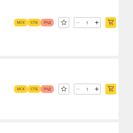
МСК
СПБ
РНД
МСК
СПБ
РНД