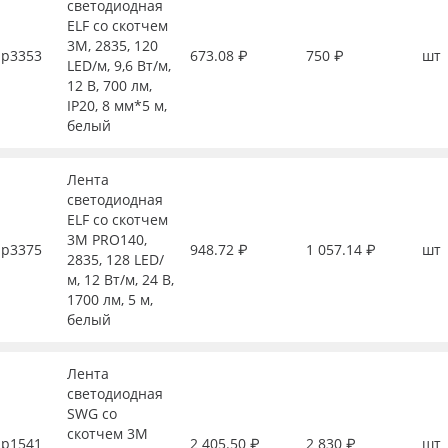
светодиодная
ELF со скотчем
3М, 2835, 120
р3353
673.08 ₽
750 ₽
шт
LED/м, 9,6 Вт/м,
12 В, 700 лм,
IP20, 8 мм*5 м,
белый
Лента
светодиодная
ELF со скотчем
3М PRO140,
р3375
948.72 ₽
1 057.14 ₽
шт
2835, 128 LED/
м, 12 Вт/м, 24 В,
1700 лм, 5 м,
белый
Лента
светодиодная
SWG со
скотчем 3М
р1541
2 405.50 ₽
2 830 ₽
шт