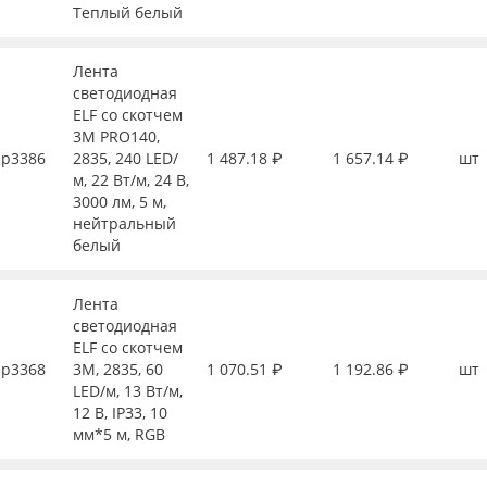
Теплый белый
Лента
светодиодная
ELF со скотчем
3М PRO140,
р3386
2835, 240 LED/
1 487.18 ₽
1 657.14 ₽
шт
м, 22 Вт/м, 24 В,
3000 лм, 5 м,
нейтральный
белый
Лента
светодиодная
ELF со скотчем
р3368
3М, 2835, 60
1 070.51 ₽
1 192.86 ₽
шт
LED/м, 13 Вт/м,
12 В, IP33, 10
мм*5 м, RGB