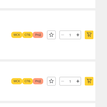
МСК
СПБ
РНД
МСК
СПБ
РНД