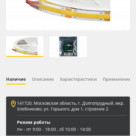
Oracal 641
Orajet 3640
Плёнка монтажная Oratape
ПЭТ листовой
ПЭТ бэклит
Наличие
Описание
Характеристики
Применение
Вспененный ПВХ
141720, Московская область, г. Долгопрудный, мкр.
Баннер
Хлебниково, ул. Горького, дом 1, строение 2
Заготовки для сувениров
Режим работы
пн - пт 9:00 - 18:00 , сб 10:00 - 14:00