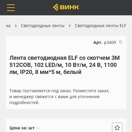
Orafol
Бренды
Доставка
хника
Светодиодные ленты
Светодиодные ленты ELF
Арт.
р3409
Лента светодиодная ELF со скотчем 3М
Каталог
Весь каталог
512COB, 102 LED/м, 10 Вт/м, 24 В, 1100
лм, IP20, 8 мм*5 м, белый
Orafol
Рулонные материалы
Бренды
Самоклеящиеся плёнки
Товар поставляется под заказ. Разместите заказ,
и менеджер свяжется с вами для уточнения
подробностей.
Доставка
Листовые материалы
Оплата
Чернила
Цена за:
шт