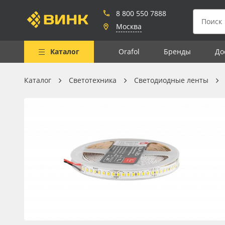
8 800 550 7888
Москва
Каталог
Orafol
Бренды
До
Каталог
Светотехника
Светодиодные ленты
Весь каталог
Рулонные материалы
Самоклеящиеся плёнки
Листовые материалы
Чернила
Клей, скотчи и крепёж
Мобильные конструкции и
POS-материалы