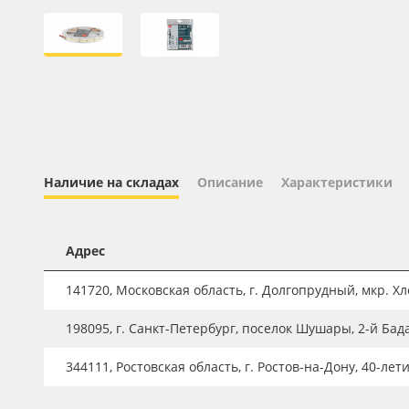
Профильные системы
Сублимация и термотрансфер
Светотехника
Инженерные пластики
Упаковочные материалы
Оборудование и инструмент
Наличие на складах
Описание
Характеристики
Новинки ассортимента
Oracal 641
Адрес
Orajet 3640
141720, Московская область, г. Долгопрудный, мкр. Хле
Плёнка монтажная Oratape
198095, г. Санкт-Петербург, поселок Шушары, 2-й Бад
ПЭТ листовой
ПЭТ бэклит
344111, Ростовская область, г. Ростов-на-Дону, 40-лет
Вспененный ПВХ