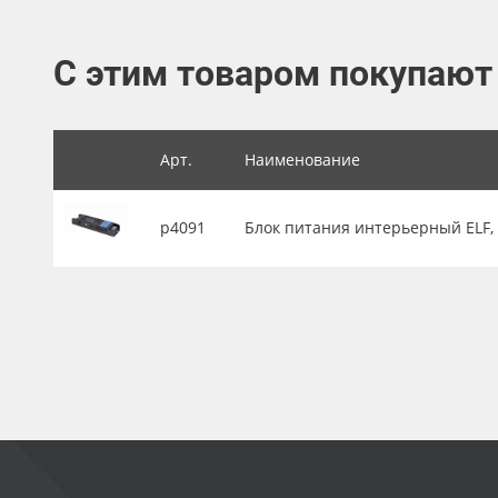
Баннер
С этим товаром покупают
Заготовки для сувениров
Арт.
Наименование
р4091
Блок питания интерьерный ELF, 24