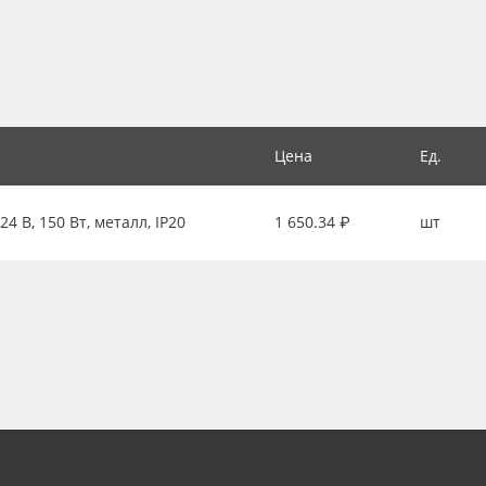
Цена
Ед.
 В, 150 Вт, металл, IP20
1 650.34 ₽
шт