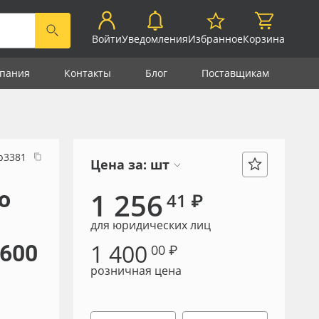
Войти
Уведомления
Избранное
Корзина
пания
Контакты
Блог
Поставщикам
р3381
Цена за:
шт
о
1 256
41 ₽
,
для юридических лиц
1 400
2600
00 ₽
розничная цена