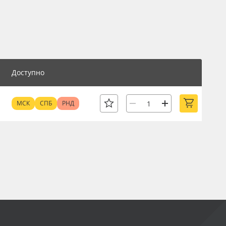
Доступно
МСК
СПБ
РНД