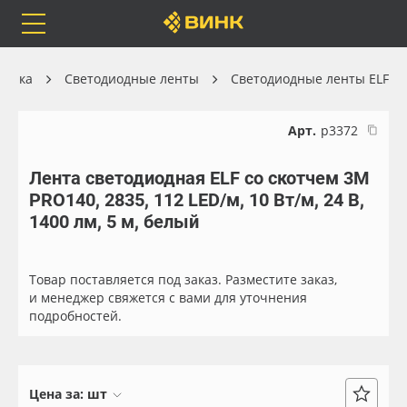
Orafol
Бренды
Доставка
хника
Светодиодные ленты
Светодиодные ленты ELF
Арт.
р3372
Лента светодиодная ELF со скотчем 3М
Каталог
Весь каталог
PRO140, 2835, 112 LED/м, 10 Вт/м, 24 В,
1400 лм, 5 м, белый
Orafol
Рулонные материалы
Бренды
Самоклеящиеся плёнки
Товар поставляется под заказ. Разместите заказ,
и менеджер свяжется с вами для уточнения
подробностей.
Доставка
Листовые материалы
Оплата
Чернила
Цена за:
шт