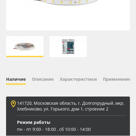
Oracal 641
Orajet 3640
Плёнка монтажная Oratape
ПЭТ листовой
ПЭТ бэклит
Наличие
Описание
Характеристики
Применение
Вспененный ПВХ
141720, Московская область, г. Долгопрудный, мкр.
Баннер
Хлебниково, ул. Горького, дом 1, строение 2
Заготовки для сувениров
Режим работы
пн - пт 9:00 - 18:00 , сб 10:00 - 14:00