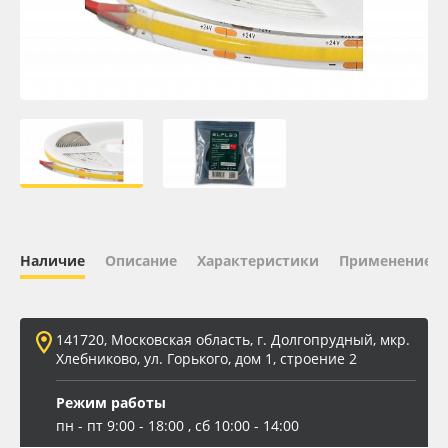
Oracal 641
Orajet 3640
Плёнка монтажная Oratape
ПЭТ листовой
ПЭТ бэклит
Наличие
Описание
Характеристики
Применение
Вспененный ПВХ
141720, Московская область, г. Долгопрудный, мкр.
Баннер
Хлебниково, ул. Горького, дом 1, строение 2
Заготовки для сувениров
Режим работы
пн - пт 9:00 - 18:00 , сб 10:00 - 14:00