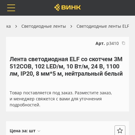
Orafol
Бренды
Доставка
хника
Светодиодные ленты
Светодиодные ленты ELF
Арт.
р3410
Лента светодиодная ELF со скотчем 3М
Каталог
Весь каталог
512COB, 102 LED/м, 10 Вт/м, 24 В, 1100
лм, IP20, 8 мм*5 м, нейтральный белый
Orafol
Рулонные материалы
Бренды
Самоклеящиеся плёнки
Товар поставляется под заказ. Разместите заказ,
и менеджер свяжется с вами для уточнения
подробностей.
Доставка
Листовые материалы
Оплата
Чернила
Цена за:
шт