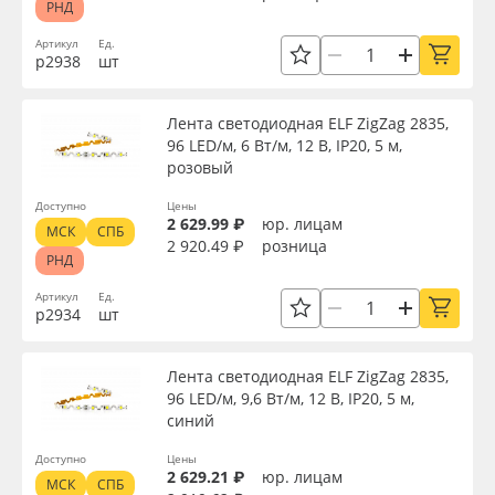
Страна происхождения
РНД
Oracal 641
Артикул
Ед.
р2938
шт
Производитель
Orajet 3640
Лента светодиодная ELF ZigZag 2835,
Торговая марка
96 LED/м, 6 Вт/м, 12 В, IP20, 5 м,
Плёнка монтажная Oratape
розовый
ПЭТ листовой
Доступно
Цены
Серия
2 629.99 ₽
юр. лицам
МСК
СПБ
2 920.49 ₽
розница
РНД
ПЭТ бэклит
Назначение
Артикул
Ед.
р2934
шт
Вспененный ПВХ
Доступность
Лента светодиодная ELF ZigZag 2835,
Баннер
96 LED/м, 9,6 Вт/м, 12 В, IP20, 5 м,
синий
Заготовки для сувениров
Применить
Доступно
Цены
2 629.21 ₽
юр. лицам
МСК
СПБ