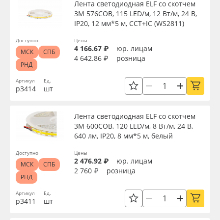
Лента светодиодная ELF со скотчем
3М 576COB, 115 LED/м, 12 Вт/м, 24 В,
IP20, 12 мм*5 м, ССТ+IC (WS2811)
Доступно
Цены
4 166.67 ₽
юр. лицам
МСК
СПБ
4 642.86 ₽
розница
РНД
Артикул
Ед.
р3414
шт
Лента светодиодная ELF со скотчем
3М 600COB, 120 LED/м, 8 Вт/м, 24 В,
640 лм, IP20, 8 мм*5 м, белый
Доступно
Цены
2 476.92 ₽
юр. лицам
МСК
СПБ
2 760 ₽
розница
РНД
Артикул
Ед.
р3411
шт