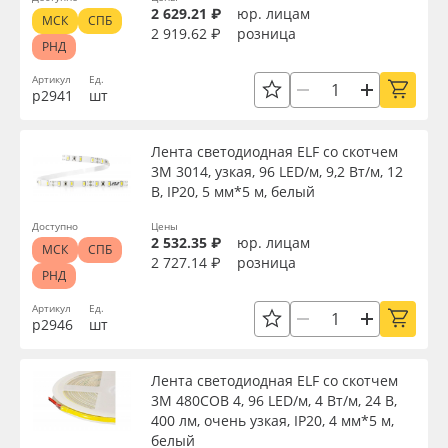
2 629.21 ₽
юр. лицам
МСК
СПБ
2 919.62 ₽
розница
РНД
Артикул
Ед.
р2941
шт
Лента светодиодная ELF со скотчем
3М 3014, узкая, 96 LED/м, 9,2 Вт/м, 12
В, IP20, 5 мм*5 м, белый
Доступно
Цены
2 532.35 ₽
юр. лицам
МСК
СПБ
2 727.14 ₽
розница
РНД
Артикул
Ед.
р2946
шт
Лента светодиодная ELF со скотчем
3М 480COB 4, 96 LED/м, 4 Вт/м, 24 В,
400 лм, очень узкая, IP20, 4 мм*5 м,
белый