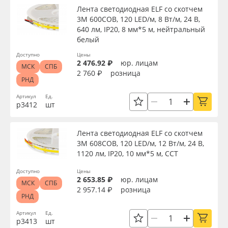
Лента светодиодная ELF со скотчем
3М 600COB, 120 LED/м, 8 Вт/м, 24 В,
640 лм, IP20, 8 мм*5 м, нейтральный
белый
Доступно
Цены
2 476.92 ₽
юр. лицам
МСК
СПБ
2 760 ₽
розница
РНД
Артикул
Ед.
р3412
шт
Лента светодиодная ELF со скотчем
3М 608COB, 120 LED/м, 12 Вт/м, 24 В,
1120 лм, IP20, 10 мм*5 м, ССТ
Доступно
Цены
2 653.85 ₽
юр. лицам
МСК
СПБ
2 957.14 ₽
розница
РНД
Артикул
Ед.
р3413
шт