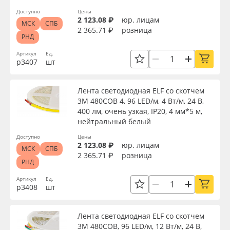
Доступно
Цены
2 123.08 ₽
юр. лицам
МСК
СПБ
2 365.71 ₽
розница
РНД
Артикул
Ед.
р3407
шт
Лента светодиодная ELF со скотчем
3М 480COB 4, 96 LED/м, 4 Вт/м, 24 В,
400 лм, очень узкая, IP20, 4 мм*5 м,
нейтральный белый
Доступно
Цены
2 123.08 ₽
юр. лицам
МСК
СПБ
2 365.71 ₽
розница
РНД
Артикул
Ед.
р3408
шт
Лента светодиодная ELF со скотчем
3М 480COB, 96 LED/м, 12 Вт/м, 24 В,