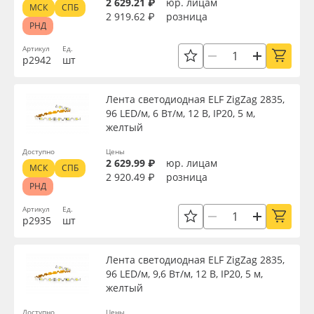
2 629.21 ₽
юр. лицам
МСК
СПБ
2 919.62 ₽
розница
РНД
Артикул
Ед.
р2942
шт
Лента светодиодная ELF ZigZag 2835,
96 LED/м, 6 Вт/м, 12 В, IP20, 5 м,
желтый
Доступно
Цены
2 629.99 ₽
юр. лицам
МСК
СПБ
2 920.49 ₽
розница
РНД
Артикул
Ед.
р2935
шт
Лента светодиодная ELF ZigZag 2835,
96 LED/м, 9,6 Вт/м, 12 В, IP20, 5 м,
желтый
Доступно
Цены