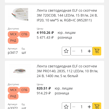
Лента светодиодная ELF со скотчем
3М 720COB, 144 LED/м, 15 Вт/м, 24 В,
IP20, 10 мм*5 м, RGB+IC (WS2811)
Доступно
Цены
4 910.26 ₽
юр. лицам
МСК
СПБ
5 471.43 ₽
розница
РНД
Артикул
Ед.
р3417
шт
Лента светодиодная ELF со скотчем
3М PRO140, 2835, 112 LED/м, 10 Вт/м,
24 В, 1400 лм, 5 м, белый
Доступно
Цены
820.51 ₽
юр. лицам
МСК
СПБ
914.29 ₽
розница
РНД
Артикул
Ед.
р3372
шт