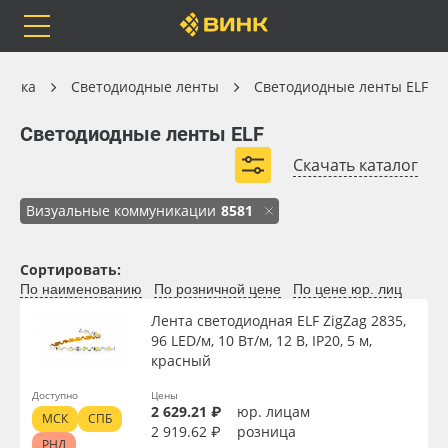
Orafol
Бренды
Доставка
Светодиодные ленты
хника
Светодиодные ленты
Светодиодные ленты ELF
Светодиодные ленты ELF
Светодиодные ленты ELF
Скачать каталог
Светодиодные ленты ELF ZigZag
Каталог
Весь каталог
Визуальные коммуникации
8581
Orafol
Рулонные материалы
Сортировать:
По наименованию
По розничной цене
По цене юр. лиц
Бренды
Самоклеящиеся плёнки
Лента светодиодная ELF ZigZag 2835,
Вид
96 LED/м, 10 Вт/м, 12 В, IP20, 5 м,
Доставка
Листовые материалы
красный
Тип
Доступно
Цены
Оплата
Чернила
2 629.21 ₽
юр. лицам
МСК
СПБ
2 919.62 ₽
розница
РНД