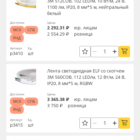
3М 512COB, 102 LED/м, 10 Вт/м, 24 В,
1100 лм, IP20, 8 мм*5 м, нейтральный
белый
Доступно
Цены
2 292.31 ₽
юр. лицам
МСК
СПБ
2 554.29 ₽
розница
РНД
Артикул
Ед.
р3410
шт
Лента светодиодная ELF со скотчем
3М 560COB, 112 LED/м, 12 Вт/м, 24 В,
IP20, 8 мм*5 м, RGBW
Доступно
Цены
3 365.38 ₽
юр. лицам
МСК
СПБ
3 750 ₽
розница
РНД
Артикул
Ед.
р3415
шт