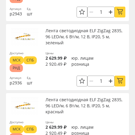
Сервис
Клей, скотчи и крепёж
Ширина, мм
Артикул
Ед.
р2943
шт
Инструкции
Мобильные конструкции и POS-материалы
Длина, м
Лента светодиодная ELF ZigZag 2835,
Компания
Профильные системы
96 LED/м, 6 Вт/м, 12 В, IP20, 5 м,
Высота, мм
зеленый
Контакты
Сублимация и термотрансфер
Доступно
Цены
2 629.99 ₽
юр. лицам
МСК
СПБ
Мощность, Вт
2 920.49 ₽
розница
Блог
Светотехника
РНД
Артикул
Ед.
Напряжение, В
Поставщикам
Инженерные пластики
р2936
шт
Избранное
Упаковочные материалы
Цветовая температура, K
Лента светодиодная ELF ZigZag 2835,
96 LED/м, 6 Вт/м, 12 В, IP20, 5 м,
красный
Оборудование и инструмент
8 800 550 7888
Цвет
Доступно
Цены
Москва
2 629.99 ₽
юр. лицам
Новинки ассортимента
МСК
СПБ
2 920.49 ₽
розница