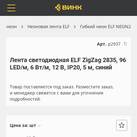
Orafol
Бренды
Доставка
ий неон
Неоновая лента ELF
Гибкий неон ELF NEON2
Арт.
р2937
Лента светодиодная ELF ZigZag 2835, 96
Каталог
Весь каталог
LED/м, 6 Вт/м, 12 В, IP20, 5 м, синий
Orafol
Рулонные материалы
Товар поставляется под заказ. Разместите заказ,
Бренды
Самоклеящиеся плёнки
и менеджер свяжется с вами для уточнения
подробностей.
Доставка
Листовые материалы
Оплата
Чернила
Цена за:
шт