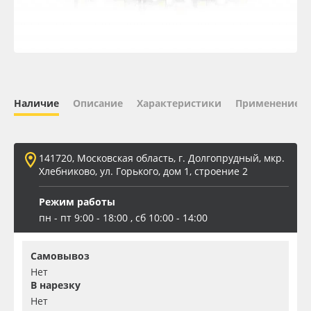
Oracal 641
Orajet 3640
Плёнка монтажная Oratape
Наличие
Описание
Характеристики
Применение
ПЭТ листовой
141720, Московская область, г. Долгопрудный, мкр.
ПЭТ бэклит
Хлебниково, ул. Горького, дом 1, строение 2
Режим работы
Вспененный ПВХ
пн - пт 9:00 - 18:00 , сб 10:00 - 14:00
Баннер
Самовывоз
Нет
Заготовки для сувениров
В нарезку
Нет