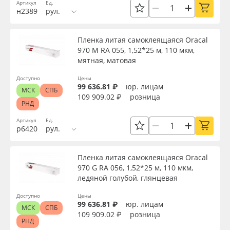
Артикул
Ед.
Сервис
Клей, скотчи и крепёж
Длина рулона, м
н2389
рул.
Инструкции
Мобильные конструкции и POS-материалы
Пленка литая самоклеящаяся Oracal
Толщина, мкм
970 M RA 055, 1,52*25 м, 110 мкм,
Компания
Профильные системы
мятная, матовая
Материал
Доступно
Цены
Контакты
Сублимация и термотрансфер
99 636.81 ₽
юр. лицам
МСК
СПБ
109 909.02 ₽
розница
РНД
Цвет
Блог
Светотехника
Артикул
Ед.
р6420
рул.
Клей
Поставщикам
Инженерные пластики
Пленка литая самоклеящаяся Oracal
Избранное
Упаковочные материалы
970 G RA 056, 1,52*25 м, 110 мкм,
Цвет клея
ледяной голубой, глянцевая
Оборудование и инструмент
8 800 550 7888
Доступно
Цены
Текстура
99 636.81 ₽
юр. лицам
МСК
СПБ
Москва
109 909.02 ₽
розница
Новинки ассортимента
РНД