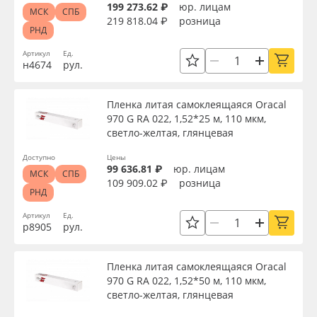
199 273.62 ₽
юр. лицам
МСК
СПБ
219 818.04 ₽
розница
РНД
Артикул
Ед.
н4674
рул.
Пленка литая самоклеящаяся Oracal
970 G RA 022, 1,52*25 м, 110 мкм,
светло-желтая, глянцевая
Доступно
Цены
99 636.81 ₽
юр. лицам
МСК
СПБ
109 909.02 ₽
розница
РНД
Артикул
Ед.
р8905
рул.
Пленка литая самоклеящаяся Oracal
970 G RA 022, 1,52*50 м, 110 мкм,
светло-желтая, глянцевая