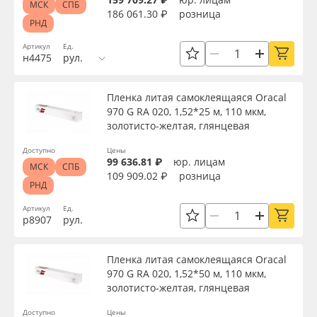
МСК
СПБ
186 061.30 ₽
розница
РНД
Артикул
Ед.
н4475
рул.
Пленка литая самоклеящаяся Oracal
970 G RA 020, 1,52*25 м, 110 мкм,
золотисто-желтая, глянцевая
Доступно
Цены
99 636.81 ₽
юр. лицам
МСК
СПБ
109 909.02 ₽
розница
РНД
Артикул
Ед.
р8907
рул.
Пленка литая самоклеящаяся Oracal
970 G RA 020, 1,52*50 м, 110 мкм,
золотисто-желтая, глянцевая
Доступно
Цены