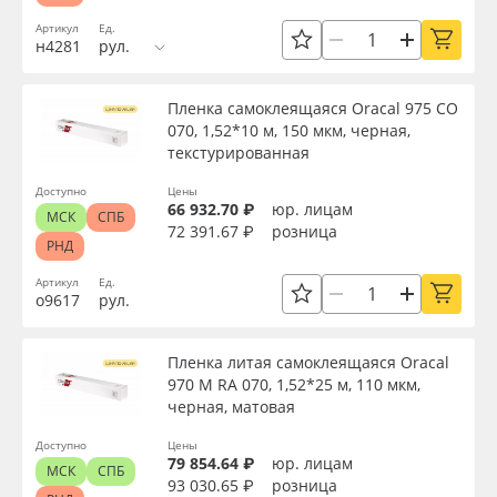
Особые свойства
Артикул
Ед.
н4281
рул.
Доступность
Пленка самоклеящаяся Oracal 975 CO
070, 1,52*10 м, 150 мкм, черная,
текстурированная
Применить
Доступно
Цены
66 932.70 ₽
юр. лицам
МСК
СПБ
Сбросить фильтр
72 391.67 ₽
розница
РНД
Артикул
Ед.
о9617
рул.
Пленка литая самоклеящаяся Oracal
970 M RA 070, 1,52*25 м, 110 мкм,
черная, матовая
Доступно
Цены
79 854.64 ₽
юр. лицам
МСК
СПБ
93 030.65 ₽
розница