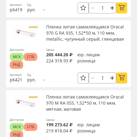
Срок эксплуатации, лет
Артикул
Ед.
Oracal 641
р6419
рул.
Упаковка
Orajet 3640
Пленка литая самоклеящаяся Oracal
970 G RA 935, 1,52*50 м, 110 мкм,
metallic, чугунный серый, глянцевая
Плёнка монтажная Oratape
Страна происхождения
Доступно
Цены
205 444.20 ₽
юр. лицам
ПЭТ листовой
МСК
СПБ
224 318.93 ₽
розница
Производитель
РНД
ПЭТ бэклит
Артикул
Ед.
р6421
рул.
Торговая марка
Вспененный ПВХ
Пленка литая самоклеящаяся Oracal
Серия
970 M RA 055, 1,52*50 м, 110 мкм,
Баннер
мятная, матовая
Назначение
Доступно
Цены
Заготовки для сувениров
199 273.62 ₽
юр. лицам
МСК
СПБ
219 818.04 ₽
розница
РНД