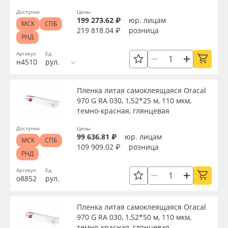
Доступно
Цены
199 273.62 ₽
юр. лицам
МСК
СПБ
219 818.04 ₽
розница
РНД
Артикул
Ед.
н4510
рул.
Пленка литая самоклеящаяся Oracal
970 G RA 030, 1,52*25 м, 110 мкм,
темно-красная, глянцевая
Доступно
Цены
99 636.81 ₽
юр. лицам
МСК
СПБ
109 909.02 ₽
розница
РНД
Артикул
Ед.
о8852
рул.
Пленка литая самоклеящаяся Oracal
970 G RA 030, 1,52*50 м, 110 мкм,
темно-красная, глянцевая