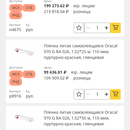
Доступно
Цены
199 273.62 ₽
юр. лицам
МСК
СПБ
219 818.04 ₽
розница
РНД
Артикул
Ед.
н4675
рул.
Пленка литая самоклеящаяся Oracal
970 G RA 026, 1,52*25 м, 110 мкм,
пурпурно-красная, глянцевая
Доступно
Цены
99 636.81 ₽
юр. лицам
МСК
СПБ
109 909.02 ₽
розница
РНД
Артикул
Ед.
р8916
рул.
Пленка литая самоклеящаяся Oracal
970 G RA 026, 1,52*50 м, 110 мкм,
пурпурно-красная, глянцевая