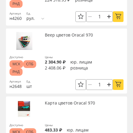
РНД
Артикул
Ед.
н4260
рул.
Веер цветов Oracal 970
Доступно
Цены
2 304.90 ₽
юр. лицам
МСК
СПБ
2 408.06 ₽
розница
РНД
Артикул
Ед.
н2648
шт
Карта цветов Oracal 970
Доступно
Цены
483.33 ₽
юр. лицам
МСК
СПБ