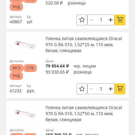
520.58 ₽
розница
РНД
Артикул
Ед.
н0867
шт
Пленка литая самоклеящаяся Oracal
970 G RA 010, 1,52*25 м, 110 мкм,
белая, глянцевая
Доступно
Цены
79 854.64 ₽
юр. лицам
МСК
СПБ
93 030.65 ₽
розница
РНД
Артикул
Ед.
о1232
рул.
Пленка литая самоклеящаяся Oracal
970 G RA 010, 1,52*50 м, 110 мкм,
белая, глянцевая
Доступно
Цены
159 709.27 ₽
юр. лицам