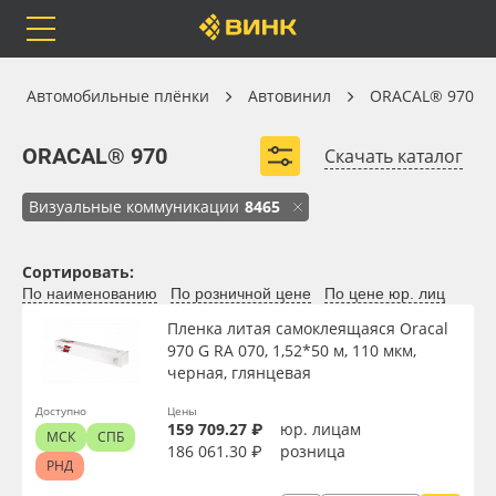
Orafol
Бренды
Доставка
Автовинил
Автомобильные плёнки
Автовинил
ORACAL® 970
ORACAL® 970
ORACAL® 970
Скачать каталог
Визуальные коммуникации
8465
Каталог
Весь каталог
Сортировать:
Orafol
Рулонные материалы
По наименованию
По розничной цене
По цене юр. лиц
Вид
Пленка литая самоклеящаяся Oracal
Бренды
Самоклеящиеся плёнки
970 G RA 070, 1,52*50 м, 110 мкм,
черная, глянцевая
Тип
Доставка
Листовые материалы
Доступно
Цены
159 709.27 ₽
юр. лицам
МСК
СПБ
Ширина, м
Оплата
Чернила
186 061.30 ₽
розница
РНД