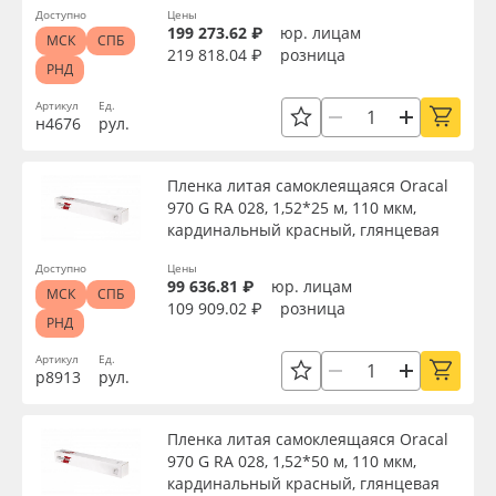
Доступно
Цены
199 273.62 ₽
юр. лицам
МСК
СПБ
219 818.04 ₽
розница
РНД
Артикул
Ед.
н4676
рул.
Пленка литая самоклеящаяся Oracal
970 G RA 028, 1,52*25 м, 110 мкм,
кардинальный красный, глянцевая
Доступно
Цены
99 636.81 ₽
юр. лицам
МСК
СПБ
109 909.02 ₽
розница
РНД
Артикул
Ед.
р8913
рул.
Пленка литая самоклеящаяся Oracal
970 G RA 028, 1,52*50 м, 110 мкм,
кардинальный красный, глянцевая