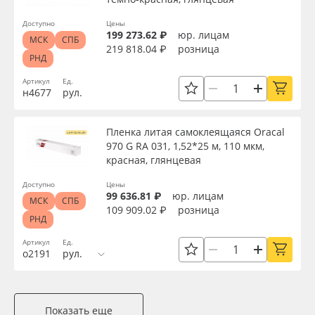
Доступно
Цены
199 273.62 ₽
юр. лицам
МСК
СПБ
219 818.04 ₽
розница
РНД
Артикул
Ед.
н4677
рул.
Пленка литая самоклеящаяся Oracal
970 G RA 031, 1,52*25 м, 110 мкм,
красная, глянцевая
Доступно
Цены
99 636.81 ₽
юр. лицам
МСК
СПБ
109 909.02 ₽
розница
РНД
Артикул
Ед.
о2191
рул.
Показать еще