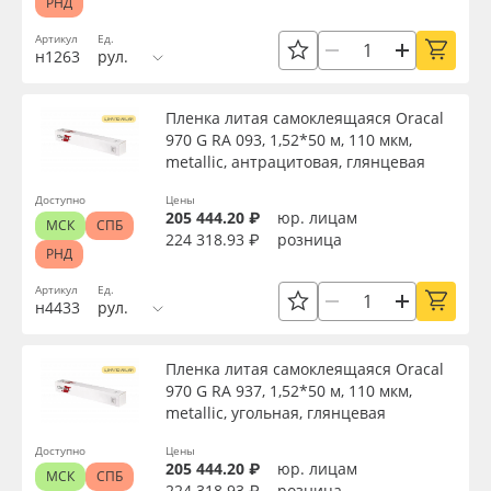
РНД
Артикул
Ед.
н1263
рул.
Пленка литая самоклеящаяся Oracal
970 G RA 093, 1,52*50 м, 110 мкм,
metallic, антрацитовая, глянцевая
Доступно
Цены
205 444.20 ₽
юр. лицам
МСК
СПБ
224 318.93 ₽
розница
РНД
Артикул
Ед.
н4433
рул.
Пленка литая самоклеящаяся Oracal
970 G RA 937, 1,52*50 м, 110 мкм,
metallic, угольная, глянцевая
Доступно
Цены
205 444.20 ₽
юр. лицам
МСК
СПБ
224 318.93 ₽
розница