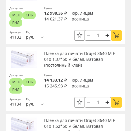
Oracal 641
Доступно
Цены
Клей
12 998.35 ₽
юр. лицам
МСК
СПБ
14 021.37 ₽
розница
РНД
Orajet 3640
Цвет клея
Артикул
Ед.
и1132
рул.
Плёнка монтажная Oratape
Текстура
Пленка для печати Orajet 3640 M F
ПЭТ листовой
010 1,37*50 м белая, матовая
Тип печати
(постоянный клей)
ПЭТ бэклит
Доступно
Цены
14 133.12 ₽
юр. лицам
МСК
СПБ
Срок эксплуатации, лет
Вспененный ПВХ
15 245.93 ₽
розница
РНД
Артикул
Ед.
Баннер
Упаковка
и1134
рул.
Заготовки для сувениров
Страна происхождения
Пленка для печати Orajet 3640 M F
010 1,52*50 м белая, матовая