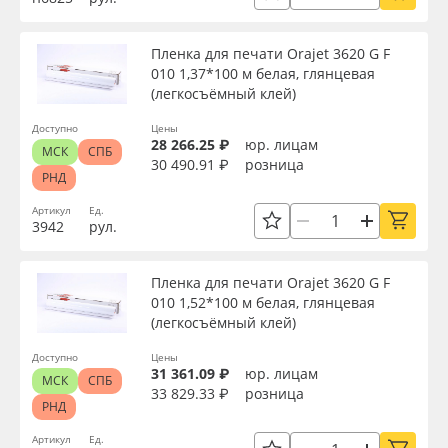
Пленка для печати Orajet 3620 G F
010 1,37*100 м белая, глянцевая
(легкосъёмный клей)
Доступно
Цены
28 266.25 ₽
юр. лицам
МСК
СПБ
30 490.91 ₽
розница
РНД
Артикул
Ед.
3942
рул.
Пленка для печати Orajet 3620 G F
010 1,52*100 м белая, глянцевая
(легкосъёмный клей)
Доступно
Цены
31 361.09 ₽
юр. лицам
МСК
СПБ
33 829.33 ₽
розница
РНД
Артикул
Ед.