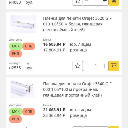
н4083
рул.
Пленка для печати Orajet 3620 G F
010 1,6*50 м белая, глянцевая
(легкосъёмный клей)
Доступно
Цены
16 505.84 ₽
юр. лицам
МСК
СПБ
17 804.91 ₽
розница
РНД
Артикул
Ед.
н2535
рул.
Пленка для печати Orajet 3640 G F
000 1,05*100 м прозрачная,
глянцевая (постоянный клей)
Доступно
Цены
21 663.91 ₽
юр. лицам
МСК
СПБ
23 368.94 ₽
розница
РНД