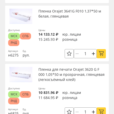
Пленка Orajet 3641G F010 1,37*50 м
белая, глянцевая
Доступно
Цены
14 133.12 ₽
юр. лицам
МСК
СПБ
15 245.93 ₽
розница
РНД
Артикул
Ед.
н6275
рул.
Пленка для печати Orajet 3620 G F
000 1,05*50 м прозрачная, глянцевая
(легкосъёмный клей)
Доступно
Цены
10 831.96 ₽
юр. лицам
МСК
СПБ
11 684.95 ₽
розница
РНД
Артикул
Ед.
н6825
рул.