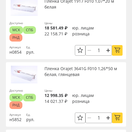
Пленка Orajet 1917 F010 1,07*20 м
белая
Доступно
Цены
18 581.49 ₽
юр. лицам
МСК
СПБ
22 158.71 ₽
розница
РНД
Артикул
Ед.
н0854
рул.
Пленка Orajet 3641G F010 1,26*50 м
белая, глянцевая
Доступно
Цены
12 998.35 ₽
юр. лицам
МСК
СПБ
14 021.37 ₽
розница
РНД
Артикул
Ед.
н5852
рул.