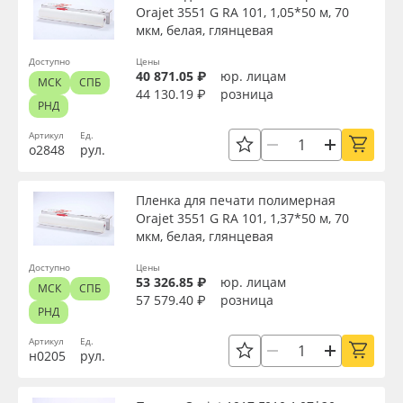
Orajet 3551 G RA 101, 1,05*50 м, 70
мкм, белая, глянцевая
Доступно
Цены
40 871.05 ₽
юр. лицам
МСК
СПБ
44 130.19 ₽
розница
РНД
Артикул
Ед.
о2848
рул.
Пленка для печати полимерная
Orajet 3551 G RA 101, 1,37*50 м, 70
мкм, белая, глянцевая
Доступно
Цены
53 326.85 ₽
юр. лицам
МСК
СПБ
57 579.40 ₽
розница
РНД
Артикул
Ед.
н0205
рул.