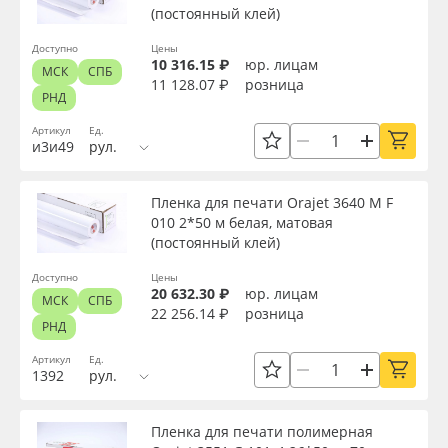
(постоянный клей)
Сбросить фильтр
Доступно
Цены
10 316.15 ₽
юр. лицам
МСК
СПБ
11 128.07 ₽
розница
РНД
Артикул
Ед.
и3и49
рул.
Пленка для печати Orajet 3640 M F
010 2*50 м белая, матовая
(постоянный клей)
Доступно
Цены
20 632.30 ₽
юр. лицам
МСК
СПБ
22 256.14 ₽
розница
РНД
Артикул
Ед.
1392
рул.
Пленка для печати полимерная