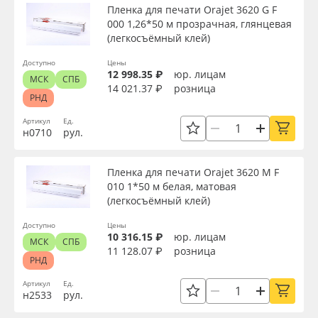
Пленка для печати Orajet 3620 G F
000 1,26*50 м прозрачная, глянцевая
(легкосъёмный клей)
Доступно
Цены
12 998.35 ₽
юр. лицам
МСК
СПБ
14 021.37 ₽
розница
РНД
Артикул
Ед.
н0710
рул.
Пленка для печати Orajet 3620 M F
010 1*50 м белая, матовая
(легкосъёмный клей)
Доступно
Цены
10 316.15 ₽
юр. лицам
МСК
СПБ
11 128.07 ₽
розница
РНД
Артикул
Ед.
н2533
рул.