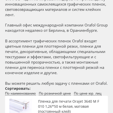
Сервис
Клей, скотчи и крепёж
инновационных самоклеящихся графических пленок,
световозвращающих материалов и систем клейких
Вид
лент.
Инструкции
Мобильные конструкции и POS-материалы
Главный офис международной компании Orafol Group
Тип
Компания
Профильные системы
находится недалеко от Берлина, в Ораниенбурге.
В ассортимент графических пленок Orafol входят
Ширина, м
Контакты
Сублимация и термотрансфер
цветные пленки для плоттерной резки, пленки для
печати, декоративные, обладающими специальными
Блог
Светотехника
текстурами и эффектами, светофильтрующие и с
Длина рулона, м
повышенной прозрачностью, а также монтажные
пленки для переноса пленки с плоттерной резкой на
Поставщикам
Инженерные пластики
конечное изделие и другие.
Толщина, мкм
Избранное
Упаковочные материалы
Вы можете решить любую задачу с пленками от Orafol.
Сортировать:
Материал
По наименованию
По розничной цене
По цене юр. лиц
Оборудование и инструмент
8 800 550 7888
Пленка для печати Orajet 3640 M F
Москва
Цвет
010 1,26*50 м белая, матовая
Новинки ассортимента
(постоянный клей)