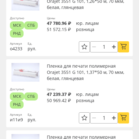
Orajet 3551 G 101, 1,26*50 м, 70 мкм,
белая, глянцевая
Доступно
Цены
47 780.96 ₽
юр. лицам
МСК
СПБ
51 572.15 ₽
розница
РНД
Артикул
Ед.
о4233
рул.
Пленка для печати полимерная
Orajet 3551 G 101, 1,37*50 м, 70 мкм,
белая, глянцевая
Доступно
Цены
47 239.37 ₽
юр. лицам
МСК
СПБ
50 969.42 ₽
розница
РНД
Артикул
Ед.
и11и9
рул.
Пленка для печати полимерная