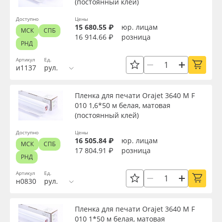
(постоянный клей)
Производитель
Доступно
Цены
15 680.55 ₽
юр. лицам
МСК
СПБ
16 914.66 ₽
розница
Торговая марка
РНД
Артикул
Ед.
и1137
рул.
Серия
Пленка для печати Orajet 3640 M F
010 1,6*50 м белая, матовая
Назначение
(постоянный клей)
Доступно
Цены
Особые свойства
16 505.84 ₽
юр. лицам
МСК
СПБ
17 804.91 ₽
розница
РНД
Доступность
Артикул
Ед.
н0830
рул.
Применить
Пленка для печати Orajet 3640 M F
010 1*50 м белая, матовая