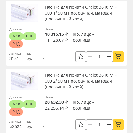
Пленка для печати Orajet 3640 M F
000 1*50 м прозрачная, матовая
(постоянный клей)
Доступно
Цены
10 316.15 ₽
юр. лицам
МСК
СПБ
11 128.07 ₽
розница
РНД
Артикул
Ед.
3181
рул.
Пленка для печати Orajet 3640 M F
000 2*50 м прозрачная, матовая
(постоянный клей)
Доступно
Цены
20 632.30 ₽
юр. лицам
МСК
СПБ
22 256.14 ₽
розница
РНД
Артикул
Ед.
и2624
рул.