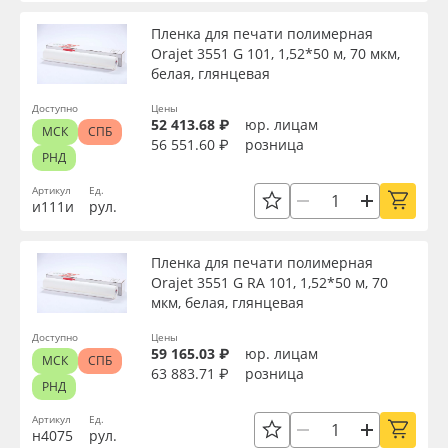
Пленка для печати полимерная
Orajet 3551 G 101, 1,52*50 м, 70 мкм,
белая, глянцевая
Доступно
Цены
52 413.68 ₽
юр. лицам
МСК
СПБ
56 551.60 ₽
розница
РНД
Артикул
Ед.
и111и
рул.
Пленка для печати полимерная
Orajet 3551 G RA 101, 1,52*50 м, 70
мкм, белая, глянцевая
Доступно
Цены
59 165.03 ₽
юр. лицам
МСК
СПБ
63 883.71 ₽
розница
РНД
Артикул
Ед.
н4075
рул.