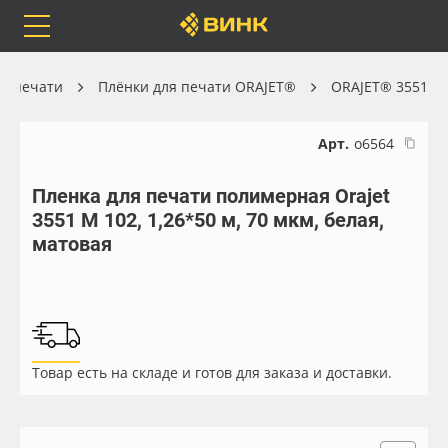
Orafol
Бренды
Доставка
й печати
Плёнки для печати ORAJET®
ORAJET® 3551
Арт.
о6564
Пленка для печати полимерная Orajet
Каталог
Весь каталог
3551 M 102, 1,26*50 м, 70 мкм, белая,
матовая
Orafol
Рулонные материалы
Бренды
Самоклеящиеся плёнки
Доставка
Листовые материалы
Товар есть на складе и готов для заказа и доставки.
Оплата
Чернила