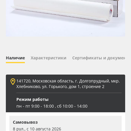
Oracal 641
Orajet 3640
Плёнка монтажная Oratape
ПЭТ листовой
Наличие
Характеристики
Сертификаты и документ
ПЭТ бэклит
141720, Московская область, г. Долгопрудный, мкр.
Вспененный ПВХ
Хлебниково, ул. Горького, дом 1, строение 2
Режим работы
Баннер
пн - пт 9:00 - 18:00 , сб 10:00 - 14:00
Заготовки для сувениров
Самовывоз
8 рул., с 10 августа 2026