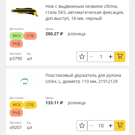
Нож с выдвижным лезвием Ultima,
сталь SK5, автоматическая фиксация,
доп.выступ, 18 мм, черный
Доступно
Цены
200.27 ₽
розница
МСК
СПБ
РНД
Артикул
Ед.
р3790
шт
Пластиковый держатель для рулона
Uzlex, L, диаметр 110 мм, 21912129
Доступно
Цены
133.11 ₽
розница
МСК
СПБ
РНД
Артикул
Ед.
о9207
шт