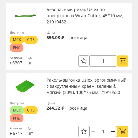
Безопасный резак Uzlex по
поверхности Wrap Cutter, 45*10 мм,
21910482
Доступно
Цены
556.03 ₽
розница
МСК
СПБ
РНД
Артикул
Ед.
о6307
шт
Ракель-выгонка Uzlex, эргономичный
с закруглённым краем, зелёный,
мягкий (30%), 100*75 мм, 21910530
Доступно
Цены
244.32 ₽
розница
МСК
СПБ
РНД
Артикул
Ед.
н6717
шт