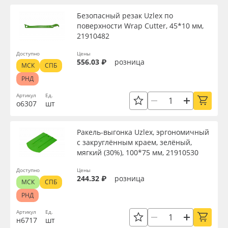
Безопасный резак Uzlex по
поверхности Wrap Cutter, 45*10 мм,
21910482
Доступно
Цены
556.03 ₽
розница
МСК
СПБ
РНД
Артикул
Ед.
о6307
шт
Ракель-выгонка Uzlex, эргономичный
с закруглённым краем, зелёный,
мягкий (30%), 100*75 мм, 21910530
Доступно
Цены
244.32 ₽
розница
МСК
СПБ
РНД
Артикул
Ед.
н6717
шт