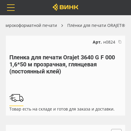
Orafol
Бренды
Доставка
ля широкоформатной печати
Плёнки для печати ORAJET®
Арт.
н0824
Пленка для печати Orajet 3640 G F 000
Каталог
Весь каталог
1,6*50 м прозрачная, глянцевая
(постоянный клей)
Orafol
Рулонные материалы
Бренды
Самоклеящиеся плёнки
Доставка
Листовые материалы
Товар есть на складе и готов для заказа и доставки.
Оплата
Чернила