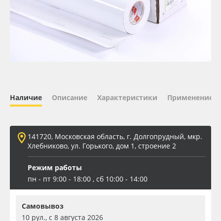
Oracal 641
Orajet 3640
Плёнка монтажная Oratape
ПЭТ листовой
Наличие
Описание
Характеристики
Применение
ПЭТ бэклит
141720, Московская область, г. Долгопрудный, мкр.
Вспененный ПВХ
Хлебниково, ул. Горького, дом 1, строение 2
Режим работы
Баннер
пн - пт 9:00 - 18:00 , сб 10:00 - 14:00
Заготовки для сувениров
Самовывоз
10 рул., с 8 августа 2026