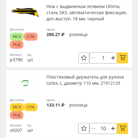
Нож с выдвижным лезвием Ultima,
сталь SK5, автоматическая фиксация,
доп.выступ, 18 мм, черный
Доступно
Цены
200.27 ₽
розница
МСК
СПБ
РНД
Артикул
Ед.
р3790
шт
Пластиковый держатель для рулона
Uzlex, L, диаметр 110 мм, 21912129
Доступно
Цены
133.11 ₽
розница
МСК
СПБ
РНД
Артикул
Ед.
о9207
шт