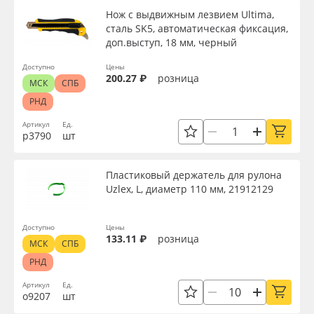
Нож с выдвижным лезвием Ultima,
сталь SK5, автоматическая фиксация,
доп.выступ, 18 мм, черный
Доступно
Цены
200.27 ₽
розница
МСК
СПБ
РНД
Артикул
Ед.
р3790
шт
Пластиковый держатель для рулона
Uzlex, L, диаметр 110 мм, 21912129
Доступно
Цены
133.11 ₽
розница
МСК
СПБ
РНД
Артикул
Ед.
о9207
шт