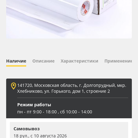
Oracal 641
Orajet 3640
Плёнка монтажная Oratape
ПЭТ листовой
Наличие
Описание
Характеристики
Применение
ПЭТ бэклит
141720, Московская область, г. Долгопрудный, мкр.
Вспененный ПВХ
Хлебниково, ул. Горького, дом 1, строение 2
Режим работы
Баннер
пн - пт 9:00 - 18:00 , сб 10:00 - 14:00
Заготовки для сувениров
Самовывоз
18 рул., с 10 августа 2026