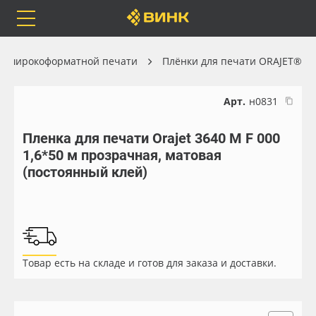
Orafol
Бренды
Доставка
ля широкоформатной печати
Плёнки для печати ORAJET®
Арт.
н0831
Пленка для печати Orajet 3640 M F 000
Каталог
Весь каталог
1,6*50 м прозрачная, матовая
(постоянный клей)
Orafol
Рулонные материалы
Бренды
Самоклеящиеся плёнки
Доставка
Листовые материалы
Товар есть на складе и готов для заказа и доставки.
Оплата
Чернила