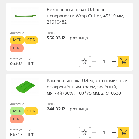
Безопасный резак Uzlex по
поверхности Wrap Cutter, 45*10 мм,
21910482
Доступно
Цены
556.03 ₽
розница
МСК
СПБ
РНД
Артикул
Ед.
о6307
шт
Ракель-выгонка Uzlex, эргономичный
с закруглённым краем, зелёный,
мягкий (30%), 100*75 мм, 21910530
Доступно
Цены
244.32 ₽
розница
МСК
СПБ
РНД
Артикул
Ед.
н6717
шт