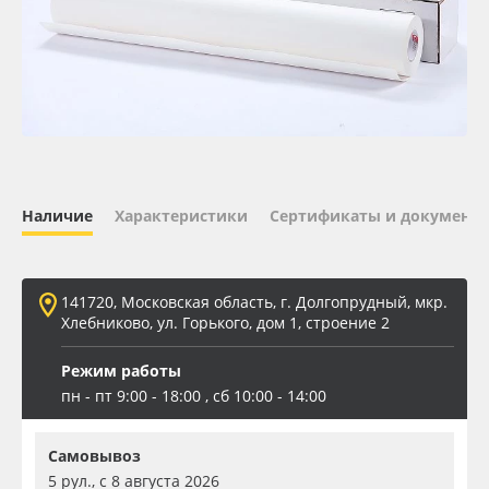
Oracal 641
Orajet 3640
Плёнка монтажная Oratape
ПЭТ листовой
Наличие
Характеристики
Сертификаты и документ
ПЭТ бэклит
141720, Московская область, г. Долгопрудный, мкр.
Вспененный ПВХ
Хлебниково, ул. Горького, дом 1, строение 2
Режим работы
Баннер
пн - пт 9:00 - 18:00 , сб 10:00 - 14:00
Заготовки для сувениров
Самовывоз
5 рул., с 8 августа 2026