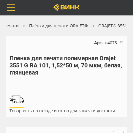
Orafol
Бренды
Доставка
й печати
Плёнки для печати ORAJET®
ORAJET® 3551
Арт.
н4075
Пленка для печати полимерная Orajet
Каталог
Весь каталог
3551 G RA 101, 1,52*50 м, 70 мкм, белая,
глянцевая
Orafol
Рулонные материалы
Бренды
Самоклеящиеся плёнки
Доставка
Листовые материалы
Товар есть на складе и готов для заказа и доставки.
Оплата
Чернила