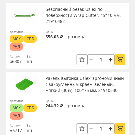
Безопасный резак Uzlex по
поверхности Wrap Cutter, 45*10 мм,
21910482
Доступно
Цены
556.03 ₽
розница
МСК
СПБ
РНД
Артикул
Ед.
о6307
шт
Ракель-выгонка Uzlex, эргономичный
с закруглённым краем, зелёный,
мягкий (30%), 100*75 мм, 21910530
Доступно
Цены
244.32 ₽
розница
МСК
СПБ
РНД
Артикул
Ед.
н6717
шт