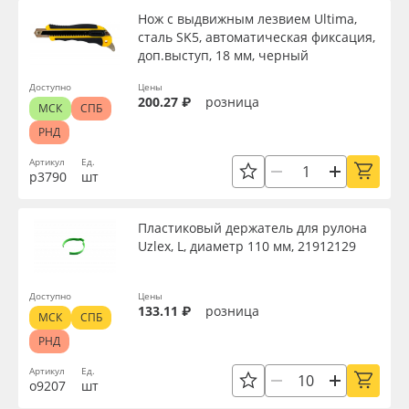
Нож с выдвижным лезвием Ultima,
сталь SK5, автоматическая фиксация,
доп.выступ, 18 мм, черный
Доступно
Цены
200.27 ₽
розница
МСК
СПБ
РНД
Артикул
Ед.
р3790
шт
Пластиковый держатель для рулона
Uzlex, L, диаметр 110 мм, 21912129
Доступно
Цены
133.11 ₽
розница
МСК
СПБ
РНД
Артикул
Ед.
о9207
шт