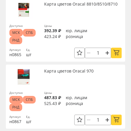
Карта цветов Oracal 8810/8510/8710
Доступно
Цены
392.39 ₽
юр. лицам
МСК
СПБ
423.24 ₽
розница
РНД
Артикул
Ед.
н0865
шт
Карта цветов Oracal 970
Доступно
Цены
487.83 ₽
юр. лицам
МСК
СПБ
525.43 ₽
розница
РНД
Артикул
Ед.
н0867
шт