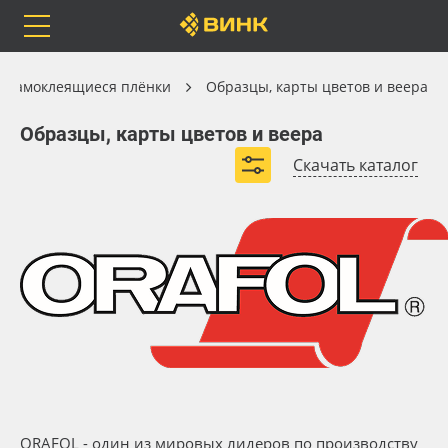
Orafol
Бренды
Доставка
Самоклеящиеся плёнки
Самоклеящиеся плёнки
Образцы, карты цветов и веера
Образцы, карты цветов и веера
Образцы, карты цветов и веера
Скачать каталог
Каталог
Весь каталог
Orafol
Рулонные материалы
Цвет клея
Бренды
Самоклеящиеся плёнки
Страна происхождения
Доставка
Листовые материалы
Производитель
Оплата
Чернила
ORAFOL - один из мировых лидеров по производству