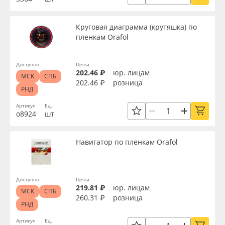
Круговая диаграмма (крутяшка) по
пленкам Orafol
Доступно
Цены
202.46 ₽
юр. лицам
МСК
СПБ
202.46 ₽
розница
РНД
Артикул
Ед.
о8924
шт
Навигатор по пленкам Orafol
Доступно
Цены
219.81 ₽
юр. лицам
МСК
СПБ
260.31 ₽
розница
РНД
Артикул
Ед.