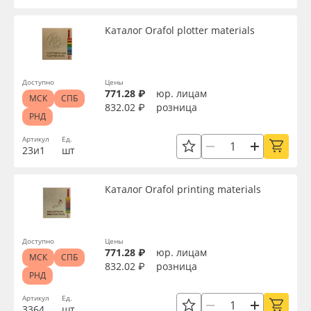
Каталог Orafol plotter materials
Доступно
Цены
771.28 ₽
юр. лицам
МСК
СПБ
832.02 ₽
розница
РНД
Артикул
Ед.
23и1
шт
Каталог Orafol printing materials
Доступно
Цены
771.28 ₽
юр. лицам
МСК
СПБ
832.02 ₽
розница
РНД
Артикул
Ед.
3364
шт