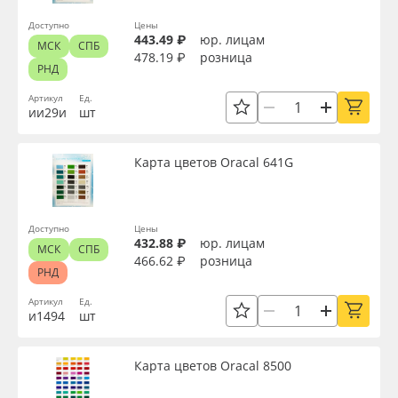
Oracal 641
Доступно
Цены
443.49 ₽
юр. лицам
МСК
СПБ
478.19 ₽
розница
РНД
Orajet 3640
Артикул
Ед.
ии29и
шт
Плёнка монтажная Oratape
Карта цветов Oracal 641G
ПЭТ листовой
ПЭТ бэклит
Доступно
Цены
432.88 ₽
юр. лицам
МСК
СПБ
Вспененный ПВХ
466.62 ₽
розница
РНД
Артикул
Ед.
Баннер
и1494
шт
Заготовки для сувениров
Карта цветов Oracal 8500