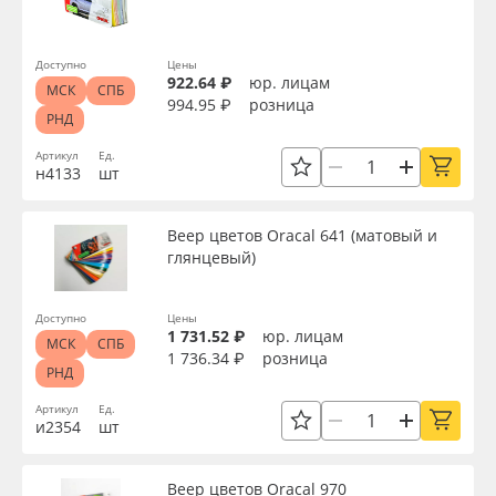
Доступно
Цены
922.64 ₽
юр. лицам
МСК
СПБ
994.95 ₽
розница
РНД
Артикул
Ед.
н4133
шт
Веер цветов Oracal 641 (матовый и
глянцевый)
Доступно
Цены
1 731.52 ₽
юр. лицам
МСК
СПБ
1 736.34 ₽
розница
РНД
Артикул
Ед.
и2354
шт
Веер цветов Oracal 970