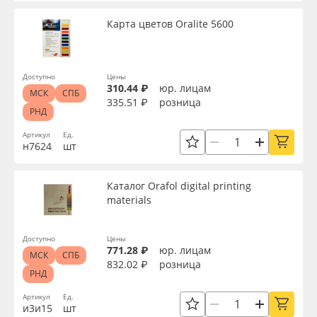
Карта цветов Oralite 5600
Доступно
Цены
310.44 ₽
юр. лицам
МСК
СПБ
335.51 ₽
розница
РНД
Артикул
Ед.
н7624
шт
Каталог Orafol digital printing
materials
Доступно
Цены
771.28 ₽
юр. лицам
МСК
СПБ
832.02 ₽
розница
РНД
Артикул
Ед.
и3и15
шт