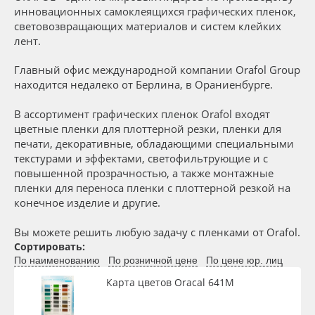
Сервис
Клей, скотчи и крепёж
инновационных самоклеящихся графических пленок,
Торговая марка
световозвращающих материалов и систем клейких
лент.
Инструкции
Мобильные конструкции и POS-материалы
Серия
Главный офис международной компании Orafol Group
Компания
Профильные системы
находится недалеко от Берлина, в Ораниенбурге.
Доступность
В ассортимент графических пленок Orafol входят
Контакты
Сублимация и термотрансфер
цветные пленки для плоттерной резки, пленки для
печати, декоративные, обладающими специальными
Блог
Светотехника
Применить
текстурами и эффектами, светофильтрующие и с
повышенной прозрачностью, а также монтажные
пленки для переноса пленки с плоттерной резкой на
Поставщикам
Инженерные пластики
Сбросить фильтр
конечное изделие и другие.
Избранное
Упаковочные материалы
Вы можете решить любую задачу с пленками от Orafol.
Сортировать:
По наименованию
По розничной цене
По цене юр. лиц
Оборудование и инструмент
8 800 550 7888
Карта цветов Oracal 641M
Москва
Новинки ассортимента