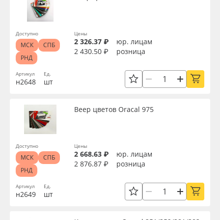
Доступно
Цены
2 326.37 ₽
юр. лицам
МСК
СПБ
2 430.50 ₽
розница
РНД
Артикул
Ед.
н2648
шт
Веер цветов Oracal 975
Доступно
Цены
2 668.63 ₽
юр. лицам
МСК
СПБ
2 876.87 ₽
розница
РНД
Артикул
Ед.
н2649
шт