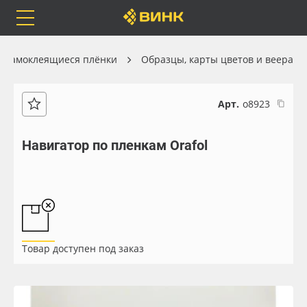
Orafol
Бренды
Доставка
Самоклеящиеся плёнки
Образцы, карты цветов и веера
Арт.
о8923
Каталог
Весь каталог
Навигатор по пленкам Orafol
Orafol
Рулонные материалы
Бренды
Самоклеящиеся плёнки
Доставка
Листовые материалы
Товар доступен под заказ
Оплата
Чернила