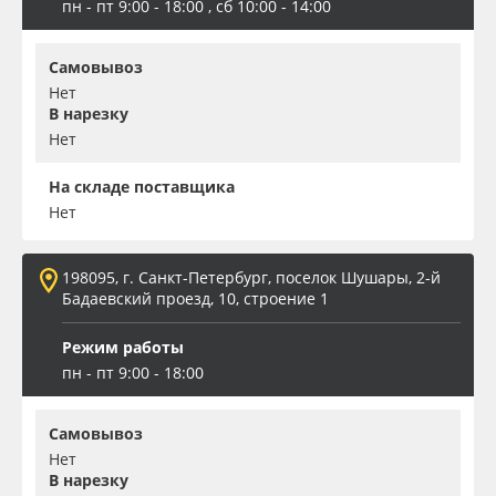
пн - пт 9:00 - 18:00 , сб 10:00 - 14:00
Oracal 641
Самовывоз
Orajet 3640
Нет
В нарезку
Нет
Плёнка монтажная Oratape
На складе поставщика
ПЭТ листовой
Нет
ПЭТ бэклит
198095, г. Санкт-Петербург, поселок Шушары, 2-й
Бадаевский проезд, 10, строение 1
Вспененный ПВХ
Режим работы
пн - пт 9:00 - 18:00
Баннер
Самовывоз
Заготовки для сувениров
Нет
В нарезку