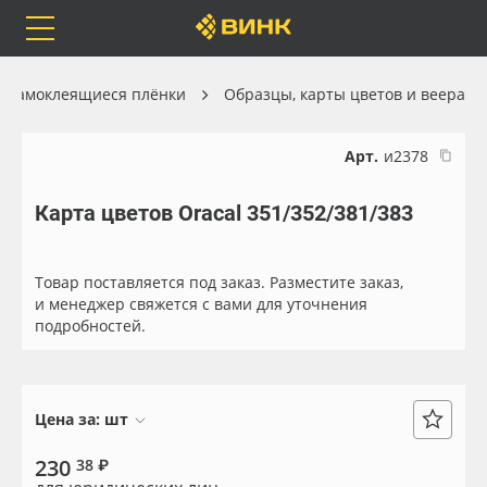
Orafol
Бренды
Доставка
Самоклеящиеся плёнки
Образцы, карты цветов и веера
Арт.
и2378
Карта цветов Oracal 351/352/381/383
Каталог
Весь каталог
Orafol
Рулонные материалы
Товар поставляется под заказ. Разместите заказ,
и менеджер свяжется с вами для уточнения
подробностей.
Бренды
Самоклеящиеся плёнки
Доставка
Листовые материалы
Цена за:
шт
Оплата
Чернила
230
38 ₽