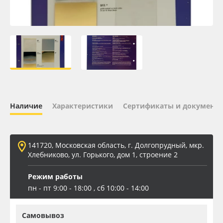
Oracal 641
Orajet 3640
Плёнка монтажная Oratape
ПЭТ листовой
Наличие
Характеристики
Сертификаты и документ
ПЭТ бэклит
Вспененный ПВХ
141720, Московская область, г. Долгопрудный, мкр.
Хлебниково, ул. Горького, дом 1, строение 2
Баннер
Режим работы
пн - пт 9:00 - 18:00 , сб 10:00 - 14:00
Заготовки для сувениров
Самовывоз