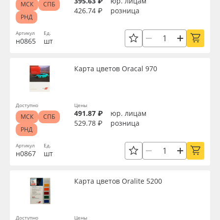
395.63 ₽
юр. лицам
МСК
СПБ
426.74 ₽
розница
РНД
Артикул
Ед.
н0865
шт
Карта цветов Oracal 970
Доступно
Цены
491.87 ₽
юр. лицам
МСК
СПБ
529.78 ₽
розница
РНД
Артикул
Ед.
н0867
шт
Карта цветов Oralite 5200
Доступно
Цены