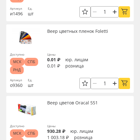
Артикул
Ед.
и1496
шт
Веер цветных пленок Foletti
Доступно
Цены
0.01 ₽
юр. лицам
МСК
СПБ
0.01 ₽
розница
РНД
Артикул
Ед.
о9360
шт
Веер цветов Oracal 551
Доступно
Цены
930.28 ₽
юр. лицам
МСК
СПБ
1 003.18 ₽
розница