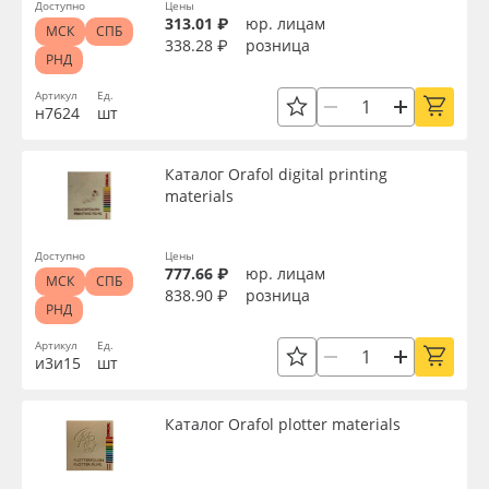
Доступно
Цены
313.01 ₽
юр. лицам
МСК
СПБ
338.28 ₽
розница
РНД
Артикул
Ед.
н7624
шт
Каталог Orafol digital printing
materials
Доступно
Цены
777.66 ₽
юр. лицам
МСК
СПБ
838.90 ₽
розница
РНД
Артикул
Ед.
и3и15
шт
Каталог Orafol plotter materials