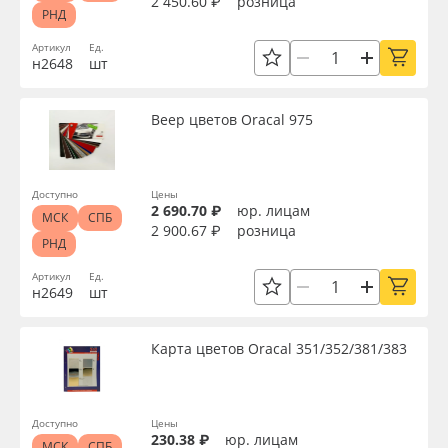
2 450.60 ₽
розница
РНД
Артикул
Ед.
н2648
шт
Веер цветов Oracal 975
Доступно
Цены
2 690.70 ₽
юр. лицам
МСК
СПБ
2 900.67 ₽
розница
РНД
Артикул
Ед.
н2649
шт
Карта цветов Oracal 351/352/381/383
Доступно
Цены
230.38 ₽
юр. лицам
МСК
СПБ