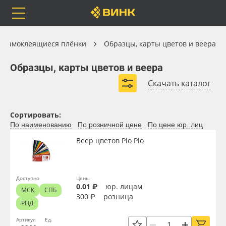
Orafol
Бренды
Доставка
Самоклеящиеся плёнки
Самоклеящиеся плёнки
Образцы, карты цветов и веера
Образцы, карты цветов и веера
Образцы, карты цветов и веера
Скачать каталог
Каталог
Весь каталог
Сортировать:
По наименованию
По розничной цене
По цене юр. лиц
Orafol
Рулонные материалы
Вид
Веер цветов Plo Plo
Бренды
Самоклеящиеся плёнки
Материал
Доставка
Листовые материалы
Доступно
Цены
0.01 ₽
юр. лицам
МСК
СПБ
300 ₽
розница
Цвет клея
РНД
Оплата
Чернила
Артикул
Ед.