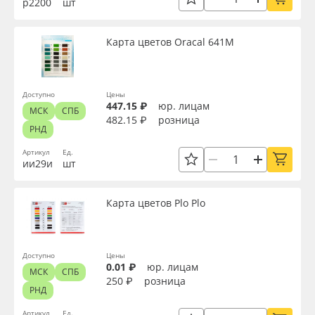
р2200
шт
Сервис
Клей, скотчи и крепёж
Страна происхождения
Карта цветов Oracal 641M
Инструкции
Мобильные конструкции и POS-материалы
Производитель
Компания
Профильные системы
Доступно
Цены
Торговая марка
447.15 ₽
юр. лицам
МСК
СПБ
Контакты
Сублимация и термотрансфер
482.15 ₽
розница
РНД
Серия
Блог
Светотехника
Артикул
Ед.
ии29и
шт
Доступность
Поставщикам
Инженерные пластики
Карта цветов Plo Plo
Избранное
Упаковочные материалы
Применить
Доступно
Цены
Оборудование и инструмент
8 800 550 7888
0.01 ₽
юр. лицам
МСК
СПБ
250 ₽
розница
Сбросить фильтр
Москва
РНД
Новинки ассортимента
Артикул
Ед.