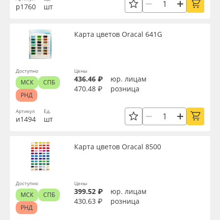
р1760
шт
Oracal 641
Карта цветов Oracal 641G
Orajet 3640
Плёнка монтажная Oratape
Доступно
Цены
436.46 ₽
юр. лицам
МСК
СПБ
470.48 ₽
розница
ПЭТ листовой
РНД
Артикул
Ед.
ПЭТ бэклит
и1494
шт
Вспененный ПВХ
Карта цветов Oracal 8500
Баннер
Доступно
Цены
399.52 ₽
юр. лицам
Заготовки для сувениров
МСК
СПБ
430.63 ₽
розница
РНД