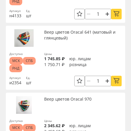
РНД
Артикул
Ед.
н4133
шт
Веер цветов Oracal 641 (матовый и
глянцевый)
Доступно
Цены
1 745.85 ₽
юр. лицам
МСК
СПБ
1 750.71 ₽
розница
РНД
Артикул
Ед.
и2354
шт
Веер цветов Oracal 970
Доступно
Цены
2 345.62 ₽
юр. лицам
МСК
СПБ